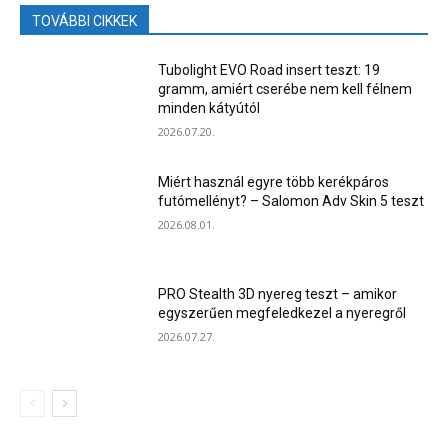
TOVÁBBI CIKKEK
Tubolight EVO Road insert teszt: 19
gramm, amiért cserébe nem kell félnem
minden kátyútól
2026.07.20.
Miért használ egyre több kerékpáros
futómellényt? – Salomon Adv Skin 5 teszt
2026.08.01.
PRO Stealth 3D nyereg teszt – amikor
egyszerűen megfeledkezel a nyeregről
2026.07.27.