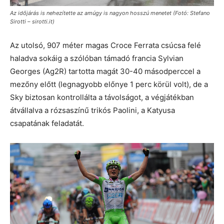
Az időjárás is nehezítette az amúgy is nagyon hosszú menetet (Fotó: Stefano
Sirotti – sirotti.it)
Az utolsó, 907 méter magas Croce Ferrata csúcsa felé
haladva sokáig a szólóban támadó francia Sylvian
Georges (Ag2R) tartotta magát 30-40 másodperccel a
mezőny előtt (legnagyobb előnye 1 perc körül volt), de a
Sky biztosan kontrollálta a távolságot, a végjátékban
átvállalva a rózsaszínű trikós Paolini, a Katyusa
csapatának feladatát.