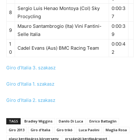
Sergio Luis Henao Montoya (Col) Sky
0:00:3
8
Procycling
7
Mauro Santambrogio (Ita) Vini Fantini-
0:00:3
9
Selle Italia
9
1
0:00:4
Cadel Evans (Aus) BMC Racing Team
0
2
Giro d’Italia 3. szakasz
Giro d’Italia 1. szakasz
Giro d’Italia 2. szakasz
TAGS
Bradley Wiggins
Danilo Di Luca
Enrico Battaglin
Giro 2013
Giro d'Italia
Giro trikó
Luca Paolini
Maglia Rosa
olasz kerékpáros körverseny
országúti kerékpársport