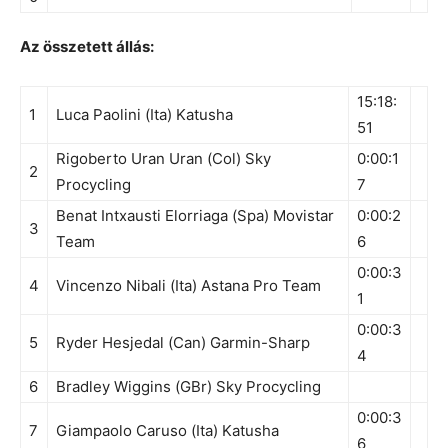
Az összetett állás:
15:18:
1
Luca Paolini (Ita) Katusha
51
Rigoberto Uran Uran (Col) Sky
0:00:1
2
Procycling
7
Benat Intxausti Elorriaga (Spa) Movistar
0:00:2
3
Team
6
0:00:3
4
Vincenzo Nibali (Ita) Astana Pro Team
1
0:00:3
5
Ryder Hesjedal (Can) Garmin-Sharp
4
6
Bradley Wiggins (GBr) Sky Procycling
0:00:3
7
Giampaolo Caruso (Ita) Katusha
6