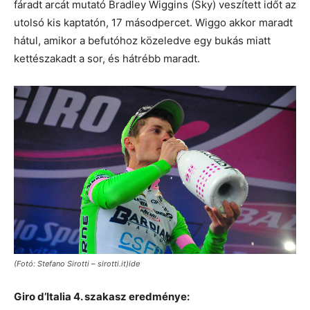
fáradt arcát mutató Bradley Wiggins (Sky) veszített időt az
utolsó kis kaptatón, 17 másodpercet. Wiggo akkor maradt
hátul, amikor a befutóhoz közeledve egy bukás miatt
kettészakadt a sor, és hátrébb maradt.
(Fotó: Stefano Sirotti – sirotti.it)ide
Giro d’Italia 4. szakasz eredménye: