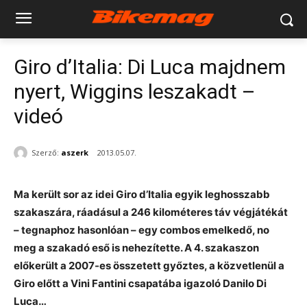
Giro d’Italia: Di Luca majdnem
nyert, Wiggins leszakadt –
videó
Szerző:
aszerk
2013.05.07.
Ma került sor az idei Giro d’Italia egyik leghosszabb
szakaszára, ráadásul a 246 kilométeres táv végjátékát
– tegnaphoz hasonlóan – egy combos emelkedő, no
meg a szakadó eső is nehezítette. A 4. szakaszon
előkerült a 2007-es összetett győztes, a közvetlenül a
Giro előtt a Vini Fantini csapatába igazoló Danilo Di
Luca…