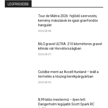
LEGFRISSEBB
Tour de Mátra 2026: fejlődő szervezés,
kemény mászások és igazi granfondós
hangulat
2026.08.08.
BILO.gravel ULTRA: 210 kilométeres gravel
kihívás vár Horvátországban
2026.08.07.
Csődbe ment az Accell Hunland – leáll a
termelés a tószegi kerékpárgyárban
2026.08.06.
8,99 kilós mestermű – ilyen lett
Dangerholm legújabb Scott Spark RC