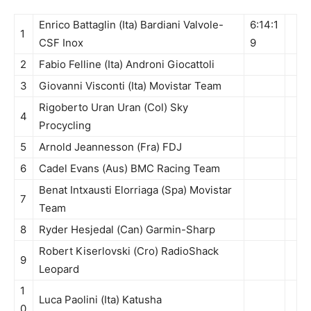
Enrico Battaglin (Ita) Bardiani Valvole-
6:14:1
1
CSF Inox
9
2
Fabio Felline (Ita) Androni Giocattoli
3
Giovanni Visconti (Ita) Movistar Team
Rigoberto Uran Uran (Col) Sky
4
Procycling
5
Arnold Jeannesson (Fra) FDJ
6
Cadel Evans (Aus) BMC Racing Team
Benat Intxausti Elorriaga (Spa) Movistar
7
Team
8
Ryder Hesjedal (Can) Garmin-Sharp
Robert Kiserlovski (Cro) RadioShack
9
Leopard
1
Luca Paolini (Ita) Katusha
0