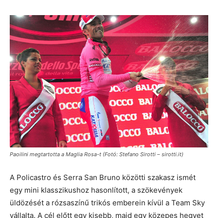
Paoilini megtartotta a Maglia Rosa-t (Fotó: Stefano Sirotti – sirotti.it)
A Policastro és Serra San Bruno közötti szakasz ismét
egy mini klasszikushoz hasonlított, a szökevények
üldözését a rózsaszínű trikós emberein kívül a Team Sky
vállalta. A cél előtt egy kisebb, majd egy közepes hegyet