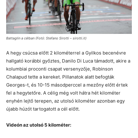
Battaglin a célban (Fotó: Stefano Sirotti – sirotti.it)
A hegy csúcsa előtt 2 kilométerrel a Gyilkos becenévre
hallgató korábbi győztes, Danilo Di Luca támadott, akire a
kolumbiai proconti csapat versenyzője, Robinson
Chalapud tette a kereket. Pillanatok alatt befogták
Georges-t, és 10-15 másodperccel a mezőny előtt értek
fel a hegytetőre. A célig még volt hátra hét kilométer
enyhén lejtő terepen, az utolsó kilométer azonban egy
újabb húzót tartogatott a cél előtt.
Videón az utolsó 5 kilométer: