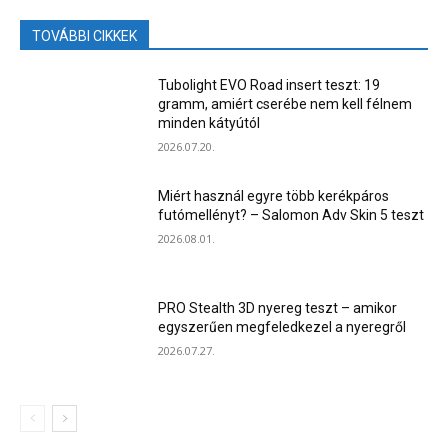
TOVÁBBI CIKKEK
Tubolight EVO Road insert teszt: 19
gramm, amiért cserébe nem kell félnem
minden kátyútól
2026.07.20.
Miért használ egyre több kerékpáros
futómellényt? – Salomon Adv Skin 5 teszt
2026.08.01.
PRO Stealth 3D nyereg teszt – amikor
egyszerűen megfeledkezel a nyeregről
2026.07.27.