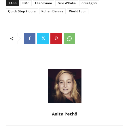
TAGS
BMC
Elia Viviani
Giro d'Italia
országúti
Quick Step Floors
Rohan Dennis
WorldTour
Anita Pethő