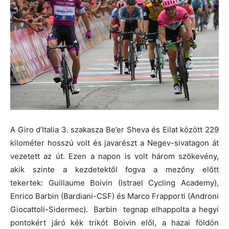
A Giro d’Italia 3. szakasza Be’er Sheva és Eilat között 229
kilométer hosszú volt és javarészt a Negev-sivatagon át
vezetett az út. Ezen a napon is volt három szökevény,
akik szinte a kezdetektől fogva a mezőny előtt
tekertek: Guillaume Boivin (Istrael Cycling Academy),
Enrico Barbin (Bardiani-CSF) és Marco Frapporti (Androni
Giocattoli-Sidermec). Barbin tegnap elhappolta a hegyi
pontokért járó kék trikót Boivin elől, a hazai földön