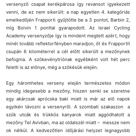
versenyző csapat kerékpárosa így revansot igyekezett
venni, de ez nem sikerült: a nap egyetlen 4. kategóriás
emelkedőjén Frapporti gyűjtötte be a 3 pontot, Barbin 2,
míg Boivin 1 ponttal gyarapodott. Az Israel Cycling
Academy versenyzője így is mindent megtett azért, hogy
minél tovább reflektorfényben maradjon, őt és Frapportit
csupán 6 kilométerrel a cél előtt sikerült a mezőnynek
befognia. A szökevénytriónak egyébként volt hét perc
feletti is az előnye, még a szökésük elején.
Egy háromhetes verseny elején természetes módon
mindig idegesebb a mezőny, hiszen senki se szeretne
egy akárcsak aprócska baki miatt is már az elő napok
egyikén távozni a versenyről. A szombati szakaszon a
szűk utcák és trükkös kanyarok miatt aggódhatott a
mezőny Tel Avivban, ma az oldalszél miatt – messze nem
ok nélkül. A kedvezőtlen időjárási helyzet legnagyobb