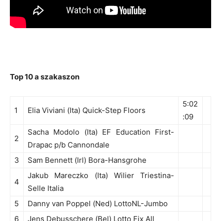
Top 10 a szakaszon
5:02
1
Elia Viviani (Ita) Quick-Step Floors
:09
Sacha Modolo (Ita) EF Education First-
2
Drapac p/b Cannondale
3
Sam Bennett (Irl) Bora-Hansgrohe
Jakub Mareczko (Ita) Wilier Triestina-
4
Selle Italia
5
Danny van Poppel (Ned) LottoNL-Jumbo
6
Jens Debusschere (Bel) Lotto Fix All