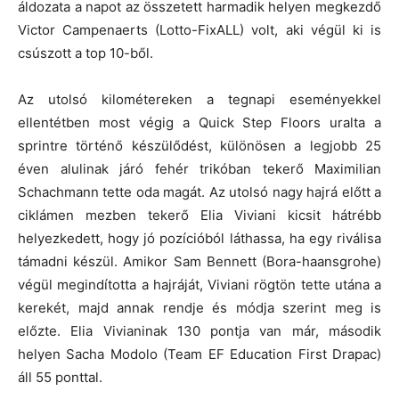
áldozata a napot az összetett harmadik helyen megkezdő
Victor Campenaerts (Lotto-FixALL) volt, aki végül ki is
csúszott a top 10-ből.
Az utolsó kilométereken a tegnapi eseményekkel
ellentétben most végig a Quick Step Floors uralta a
sprintre történő készülődést, különösen a legjobb 25
éven alulinak járó fehér trikóban tekerő Maximilian
Schachmann tette oda magát. Az utolsó nagy hajrá előtt a
ciklámen mezben tekerő Elia Viviani kicsit hátrébb
helyezkedett, hogy jó pozícióból láthassa, ha egy riválisa
támadni készül. Amikor Sam Bennett (Bora-haansgrohe)
végül megindította a hajráját, Viviani rögtön tette utána a
kerekét, majd annak rendje és módja szerint meg is
előzte. Elia Vivianinak 130 pontja van már, második
helyen Sacha Modolo (Team EF Education First Drapac)
áll 55 ponttal.