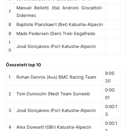
Manuel Belletti (Ita) Androni Giocattoli-
7
Sidermec
8
Baptiste Planckaert (Bel) Katusha-Alpecin
9
Mads Pedersen (Den) Trek-Segafredo
1
José Gonçalves (Por) Katusha-Alpecin
0
Összetett top 10
9:05:
1
Rohan Dennis (Aus) BMC Racing Team
30
0:00:
2
Tom Dumoulin (Ned) Team Sunweb
01
0:00:1
3
José Gonçalves (Por) Katusha-Alpecin
3
0:00:1
4
Alex Dowsett (GBr) Katusha-Alpecin
7