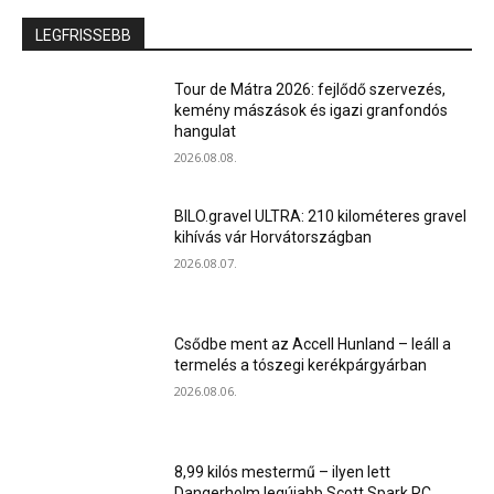
LEGFRISSEBB
Tour de Mátra 2026: fejlődő szervezés,
kemény mászások és igazi granfondós
hangulat
2026.08.08.
BILO.gravel ULTRA: 210 kilométeres gravel
kihívás vár Horvátországban
2026.08.07.
Csődbe ment az Accell Hunland – leáll a
termelés a tószegi kerékpárgyárban
2026.08.06.
8,99 kilós mestermű – ilyen lett
Dangerholm legújabb Scott Spark RC