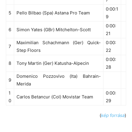
0:00:1
5
Pello Bilbao (Spa) Astana Pro Team
9
0:00:
6
Simon Yates (GBr) Mitchelton-Scott
21
Maximilian Schachmann (Ger) Quick-
0:00:
7
Step Floors
22
0:00:
8
Tony Martin (Ger) Katusha-Alpecin
28
Domenico Pozzovivo (Ita) Bahrain-
9
Merida
1
0:00:
Carlos Betancur (Col) Movistar Team
0
29
(
kép forrása
)