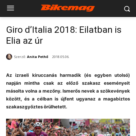
Giro d’Italia 2018: Eilatban is
Elia az úr
Szerző:
Anita Pethő
2018.05.06.
Az izraeli kiruccanás harmadik (és egyben utolsó)
napján mintha csak az előző szakasz eseményeit
másolta volna a mezőny. Ismerős nevek a szökevények
között, és a célban is újfent ugyanaz a magabiztos
szakaszgyőztes örülhetett.