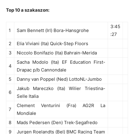
Top 10 a szakaszon:
3:45
1
Sam Bennett (Irl) Bora-Hansgrohe
:27
2
Elia Viviani (Ita) Quick-Step Floors
3
Niccolo Bonifazio (Ita) Bahrain-Merida
Sacha Modolo (Ita) EF Education First-
4
Drapac p/b Cannondale
5
Danny van Poppel (Ned) LottoNL-Jumbo
Jakub Mareczko (Ita) Wilier Triestina-
6
Selle Italia
Clement Venturini (Fra) AG2R La
7
Mondiale
8
Mads Pedersen (Den) Trek-Segafredo
9
Jurgen Roelandts (Bel) BMC Racing Team