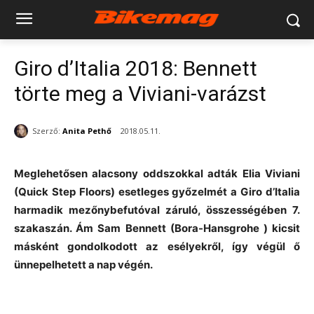
Giro d’Italia 2018: Bennett
törte meg a Viviani-varázst
Szerző:
Anita Pethő
2018.05.11.
Meglehetősen alacsony oddszokkal adták Elia Viviani
(Quick Step Floors) esetleges győzelmét a Giro d’Italia
harmadik mezőnybefutóval záruló, összességében 7.
szakaszán. Ám Sam Bennett (Bora-Hansgrohe ) kicsit
másként gondolkodott az esélyekről, így végül ő
ünnepelhetett a nap végén.