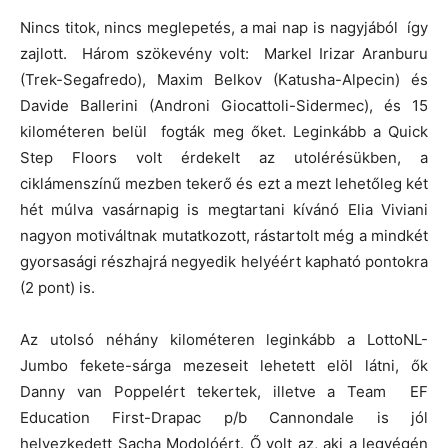
Nincs titok, nincs meglepetés, a mai nap is nagyjából így
zajlott. Három szökevény volt: Markel Irizar Aranburu
(Trek-Segafredo), Maxim Belkov (Katusha-Alpecin) és
Davide Ballerini (Androni Giocattoli-Sidermec), és 15
kilométeren belül fogták meg őket. Leginkább a Quick
Step Floors volt érdekelt az utolérésükben, a
ciklámenszínű mezben tekerő és ezt a mezt lehetőleg két
hét múlva vasárnapig is megtartani kívánó Elia Viviani
nagyon motiváltnak mutatkozott, rástartolt még a mindkét
gyorsasági részhajrá negyedik helyéért kapható pontokra
(2 pont) is.
Az utolsó néhány kilométeren leginkább a LottoNL-
Jumbo fekete-sárga mezeseit lehetett elöl látni, ők
Danny van Poppelért tekertek, illetve a Team EF
Education First-Drapac p/b Cannondale is jól
helyezkedett Sacha Modolóért. Ő volt az, aki a legvégén