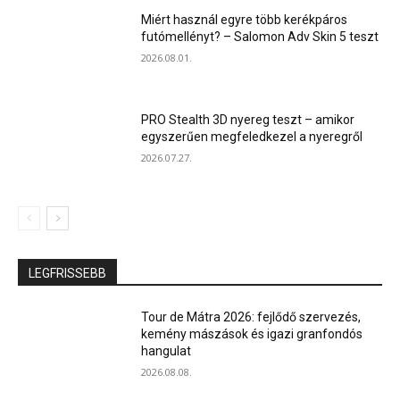
Miért használ egyre több kerékpáros
futómellényt? – Salomon Adv Skin 5 teszt
2026.08.01.
PRO Stealth 3D nyereg teszt – amikor
egyszerűen megfeledkezel a nyeregről
2026.07.27.
LEGFRISSEBB
Tour de Mátra 2026: fejlődő szervezés,
kemény mászások és igazi granfondós
hangulat
2026.08.08.