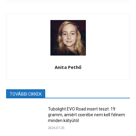
Anita Pethő
TOVÁBBI CIKKEK
Tubolight EVO Road insert teszt: 19
gramm, amiért cserébe nem kell félnem
minden kátyútól
2026.07.20.