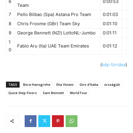
6
0:00:53
Team
7
Pello Bilbao (Spa) Astana Pro Team
0:01:03
8
Chris Froome (GBr) Team Sky
0:01:10
9
George Bennett (NZl) LottoNL-Jumbo
0:01:11
1
Fabio Aru (Ita) UAE Team Emirates
0:01:12
0
(
kép forrása
)
TAGS
Bora-Hansgrohe
Elia Viviani
Giro d'Italia
országúti
Quick Step Floors
Sam Bennett
WorldTour