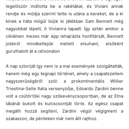
legelőször indította be a rakétákat, és Viviani annak
rendje és módja szerint tette is utána a kereket, de a ki
kinek a háta mögül bújik ki játékban Sam Bennett még
nagyobbat lépett, ő Vivianira tapadt. Így aztán amikor a
ciklámen mezes már épp lehajrázta honfitársát, Bennett
jobbról mindkettejük mellett elsuhant, elsőként
gurulhatott át a célvonalon
A nap sztoriját így nem is a mai események szolgáltatták,
hanem még egy tegnapi történet, amely a csapatszellem
nagyszerűségéről szól: a prokontinentális Willier
Triestina-Selle Italia versenyzője, Edoardo Zardini benne
volt a csütörtöki nagy szökevénycsoportban, de az Etna
lábánál bukott és kulcscsontját törte. Az egész csapat
megállt hozzá segíteni, Zardini végül végigment a
szakaszon, de pénteken már nem állt rajthoz.