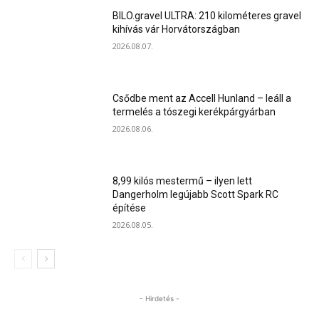
BILO.gravel ULTRA: 210 kilométeres gravel
kihívás vár Horvátországban
2026.08.07.
Csődbe ment az Accell Hunland – leáll a
termelés a tószegi kerékpárgyárban
2026.08.06.
8,99 kilós mestermű – ilyen lett
Dangerholm legújabb Scott Spark RC
építése
2026.08.05.
- Hirdetés -