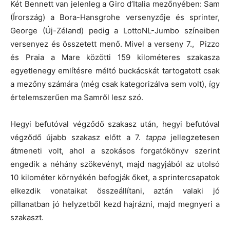
Két Bennett van jelenleg a Giro d’Italia mezőnyében: Sam
(Írország) a Bora-Hansgrohe versenyzője és sprinter,
George (Új-Zéland) pedig a LottoNL-Jumbo színeiben
versenyez és összetett menő. Mivel a verseny 7., Pizzo
és Praia a Mare közötti 159 kilométeres szakasza
egyetlenegy említésre méltó buckácskát tartogatott csak
a mezőny számára (még csak kategorizálva sem volt), így
értelemszerűen ma Samről lesz szó.
Hegyi befutóval végződő szakasz után, hegyi befutóval
végződő újabb szakasz előtt a 7.
tappa
jellegzetesen
átmeneti volt, ahol a szokásos forgatókönyv szerint
engedik a néhány szökevényt, majd nagyjából az utolsó
10 kilométer környékén befogják őket, a sprintercsapatok
elkezdik vonataikat összeállítani, aztán valaki jó
pillanatban jó helyzetből kezd hajrázni, majd megnyeri a
szakaszt.