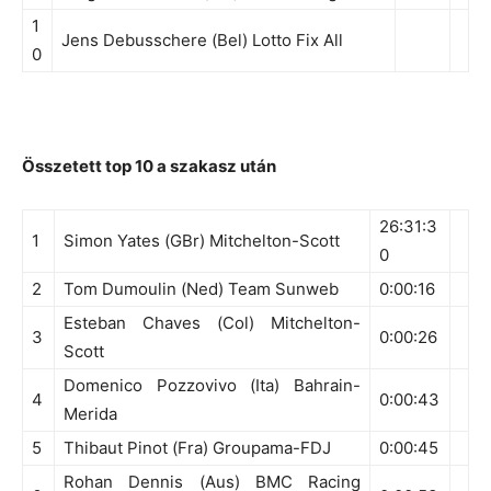
1
Jens Debusschere (Bel) Lotto Fix All
0
Összetett top 10 a szakasz után
26:31:3
1
Simon Yates (GBr) Mitchelton-Scott
0
2
Tom Dumoulin (Ned) Team Sunweb
0:00:16
Esteban Chaves (Col) Mitchelton-
3
0:00:26
Scott
Domenico Pozzovivo (Ita) Bahrain-
4
0:00:43
Merida
5
Thibaut Pinot (Fra) Groupama-FDJ
0:00:45
Rohan Dennis (Aus) BMC Racing