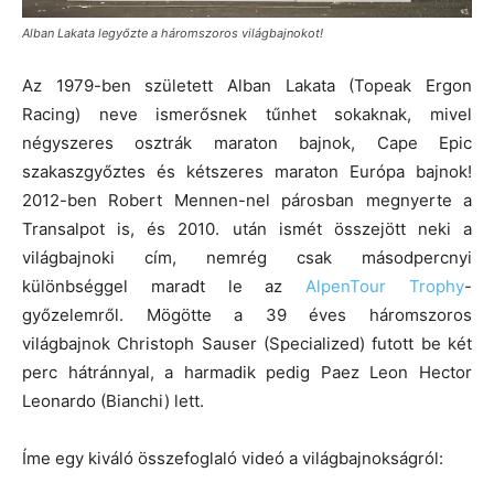
Alban Lakata legyőzte a háromszoros világbajnokot!
Az 1979-ben született Alban Lakata (Topeak Ergon
Racing) neve ismerősnek tűnhet sokaknak, mivel
négyszeres osztrák maraton bajnok, Cape Epic
szakaszgyőztes és kétszeres maraton Európa bajnok!
2012-ben Robert Mennen-nel párosban megnyerte a
Transalpot is, és 2010. után ismét összejött neki a
világbajnoki cím, nemrég csak másodpercnyi
különbséggel maradt le az
AlpenTour Trophy
-
győzelemről. Mögötte a 39 éves háromszoros
világbajnok Christoph Sauser (Specialized) futott be két
perc hátránnyal, a harmadik pedig Paez Leon Hector
Leonardo (Bianchi) lett.
Íme egy kiváló összefoglaló videó a világbajnokságról: