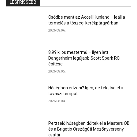
LEGFRISSEBB
Csődbe ment az Accell Hunland – leáll a
termelés a tószegi kerékpárgyárban
2026.08.06.
8,99 kilós mestermű – ilyen lett
Dangerholm legújabb Scott Spark RC
építése
2026.08.05.
Hőségben edzeni? Igen, de felejtsd el a
tavaszi tempót!
2026.08.04.
Perzselő hőségben dőltek el a Masters OB
és a Brigetio Országúti Mezőnyverseny
csatái