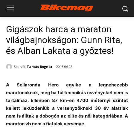
Gigászok harca a maraton
világbajnokságon: Gunn Rita,
és Alban Lakata a győztes!
Szerző:
Tamás Bognár
2015.06.28.
A Sellaronda Hero egyike a legnehezebb
maratonoknak, még ha túl technikás ösvényeket nem is
tartalmaz. Ellenben 87 km-en 4700 méternyi szintet
kellett leküzdeniük a versenyzőknek! 30 év alattiak
nem is álltak a dobogón az elite és női kategóriában. A
maraton vb nem a fiatalok versenye.