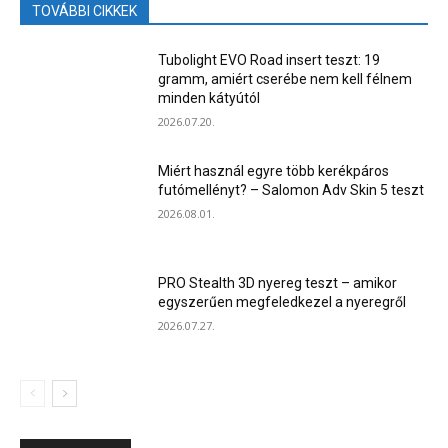
TOVÁBBI CIKKEK
Tubolight EVO Road insert teszt: 19
gramm, amiért cserébe nem kell félnem
minden kátyútól
2026.07.20.
Miért használ egyre több kerékpáros
futómellényt? – Salomon Adv Skin 5 teszt
2026.08.01.
PRO Stealth 3D nyereg teszt – amikor
egyszerűen megfeledkezel a nyeregről
2026.07.27.