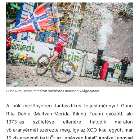
Gunn Rita Dahle immáron hatszoros maraton világbajnok!
A nők mezőnyében fantasztikus teljesítménnyel Gunn
Rita Dahle (Multvan-Merida Biking Team) győzött, aki
1973-as születése ellenére hatodik maraton
vb aranyérmét szerezte meg, így az XCO-kkal együtt már
10 vb-aranynál tart! Őt az „egészen fiatal” Annika Langvad