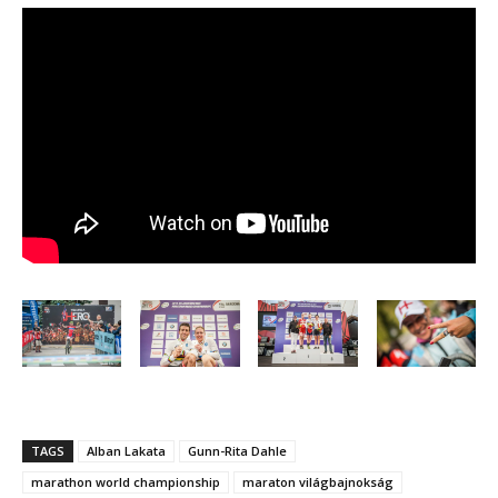
TAGS
Alban Lakata
Gunn-Rita Dahle
marathon world championship
maraton világbajnokság