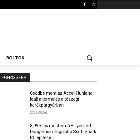
BOLTOK
LEGFRISSEBB
Csődbe ment az Accell Hunland –
leáll a termelés a tószegi
kerékpárgyárban
2026.08.06.
8,99 kilós mestermű – ilyen lett
Dangerholm legújabb Scott Spark
RC építése