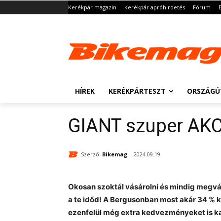
Kerékpár magazin
Kerékpár apróhirdetés
Fórum
HÍREK
KERÉKPÁRTESZT
ORSZÁGÚ
GIANT szuper AKC
Szerző:
Bikemag
2024.09.19.
Okosan szoktál vásárolni és mindig megvá
a te időd! A Bergusonban most akár 34 % 
ezenfelül még extra kedvezményeket is kap