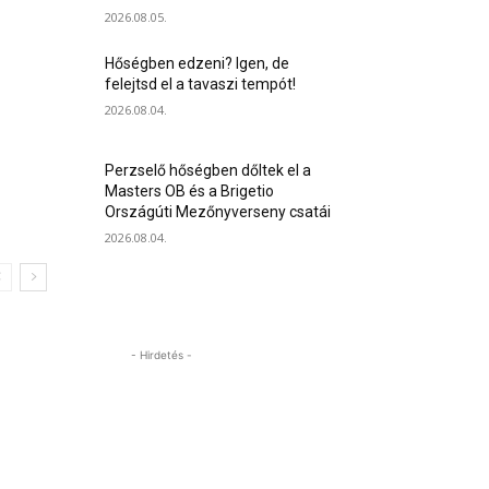
2026.08.05.
Hőségben edzeni? Igen, de
felejtsd el a tavaszi tempót!
2026.08.04.
Perzselő hőségben dőltek el a
Masters OB és a Brigetio
Országúti Mezőnyverseny csatái
2026.08.04.
- Hirdetés -