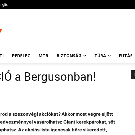
English
TI
PEDELEC
MTB
BIZTONSÁG
TÚRA
FUTÁS
IÓ a Bergusonban!
rod a szezonvégi akciókat? Akkor most végre eljött
kedvezménnyel vásárolhatsz Giant kerékpárokat, sőt
hatsz. Az akciós lista igencsak bőre sikeredett,