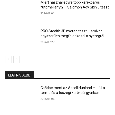
Miért használ egyre több kerékpáros
futómellényt? – Salomon Adv Skin 5 teszt
2026.08.01.
PRO Stealth 3D nyereg teszt – amikor
egyszerűen megfeledkezel a nyeregről
2026.07.27.
LEGFRISSEBB
Csődbe ment az Accell Hunland – leáll a
termelés a tószegi kerékpárgyárban
2026.08.06.