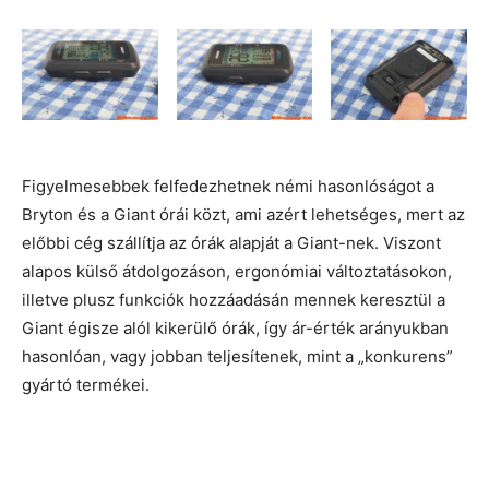
Figyelmesebbek felfedezhetnek némi hasonlóságot a
Bryton és a Giant órái közt, ami azért lehetséges, mert az
előbbi cég szállítja az órák alapját a Giant-nek. Viszont
alapos külső átdolgozáson, ergonómiai változtatásokon,
illetve plusz funkciók hozzáadásán mennek keresztül a
Giant égisze alól kikerülő órák, így ár-érték arányukban
hasonlóan, vagy jobban teljesítenek, mint a „konkurens”
gyártó termékei.