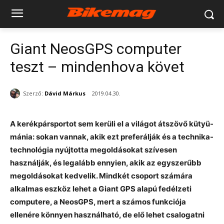
Giant NeosGPS computer
teszt – mindenhova követ
Szerző:
Dávid Márkus
2019.04.30.
A kerékpársportot sem kerüli el a világot átszövő kütyü-
mánia: sokan vannak, akik ezt preferálják és a technika-
technológia nyújtotta megoldásokat szívesen
használják, és legalább ennyien, akik az egyszerűbb
megoldásokat kedvelik. Mindkét csoport számára
alkalmas eszköz lehet a Giant GPS alapú fedélzeti
computere, a NeosGPS, mert a számos funkciója
ellenére könnyen használható, de elő lehet csalogatni