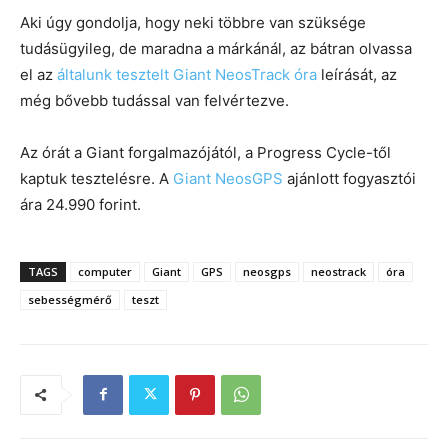
Aki úgy gondolja, hogy neki többre van szüksége
tudásügyileg, de maradna a márkánál, az bátran olvassa
el az
általunk tesztelt Giant NeosTrack óra
leírását, az
még bővebb tudással van felvértezve.
Az órát a Giant forgalmazójától, a Progress Cycle-től
kaptuk tesztelésre. A
Giant NeosGPS
ajánlott fogyasztói
ára 24.990 forint.
TAGS
computer
Giant
GPS
neosgps
neostrack
óra
sebességmérő
teszt