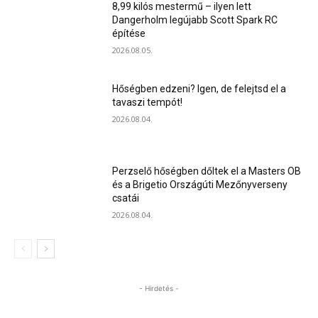
8,99 kilós mestermű – ilyen lett
Dangerholm legújabb Scott Spark RC
építése
2026.08.05.
Hőségben edzeni? Igen, de felejtsd el a
tavaszi tempót!
2026.08.04.
Perzselő hőségben dőltek el a Masters OB
és a Brigetio Országúti Mezőnyverseny
csatái
2026.08.04.
- Hirdetés -