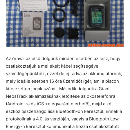
Az órával az első dolgunk minden esetben az lesz, hogy
csatlakoztatjuk a mellékelt kábel segítségével
számítógépünkhöz, ezzel delejt adva az akkumulátornak,
mely ideális esetben 16 óra üzemidőt ígér, ami a piacon
kifejezetten jónak számít. Második dolgunk a Giant
NeosTrack alkalmazásának letöltése az okostelefonra
(Android-ra és iOS-re egyaránt elérhető), majd a két
eszköz összehangolása Bluetooth-on keresztül. Ennek a
protokollnak a 4.0-ás verzióján, vagyis a Bluetooth Low
Energy-n keresztül kommunikál a hozzá csatlakoztatott