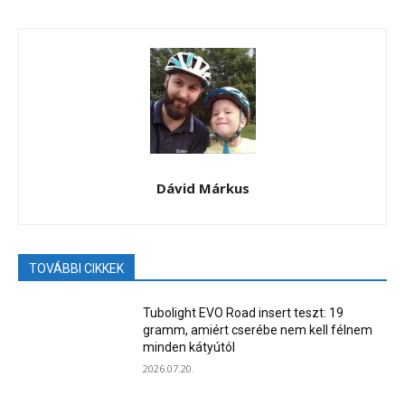
Dávid Márkus
TOVÁBBI CIKKEK
Tubolight EVO Road insert teszt: 19
gramm, amiért cserébe nem kell félnem
minden kátyútól
2026.07.20.