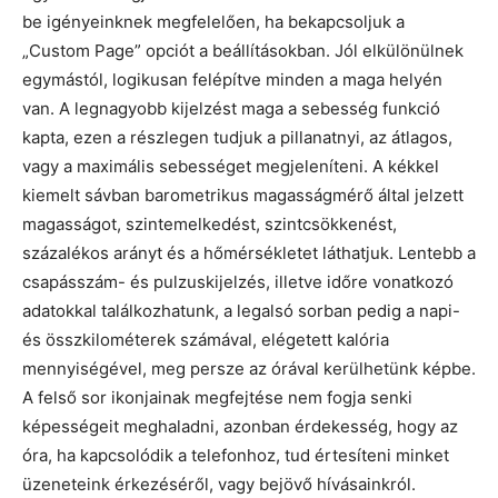
be igényeinknek megfelelően, ha bekapcsoljuk a
„Custom Page” opciót a beállításokban. Jól elkülönülnek
egymástól, logikusan felépítve minden a maga helyén
van. A legnagyobb kijelzést maga a sebesség funkció
kapta, ezen a részlegen tudjuk a pillanatnyi, az átlagos,
vagy a maximális sebességet megjeleníteni. A kékkel
kiemelt sávban barometrikus magasságmérő által jelzett
magasságot, szintemelkedést, szintcsökkenést,
százalékos arányt és a hőmérsékletet láthatjuk. Lentebb a
csapásszám- és pulzuskijelzés, illetve időre vonatkozó
adatokkal találkozhatunk, a legalsó sorban pedig a napi-
és összkilométerek számával, elégetett kalória
mennyiségével, meg persze az órával kerülhetünk képbe.
A felső sor ikonjainak megfejtése nem fogja senki
képességeit meghaladni, azonban érdekesség, hogy az
óra, ha kapcsolódik a telefonhoz, tud értesíteni minket
üzeneteink érkezéséről, vagy bejövő hívásainkról.