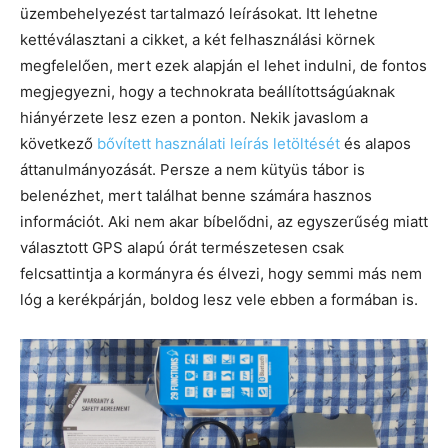
üzembehelyezést tartalmazó leírásokat. Itt lehetne
kettéválasztani a cikket, a két felhasználási körnek
megfelelően, mert ezek alapján el lehet indulni, de fontos
megjegyezni, hogy a technokrata beállítottságúaknak
hiányérzete lesz ezen a ponton. Nekik javaslom a
következő
bővített használati leírás letöltését
és alapos
áttanulmányozását. Persze a nem kütyüs tábor is
belenézhet, mert találhat benne számára hasznos
információt. Aki nem akar bíbelődni, az egyszerűség miatt
választott GPS alapú órát természetesen csak
felcsattintja a kormányra és élvezi, hogy semmi más nem
lóg a kerékpárján, boldog lesz vele ebben a formában is.