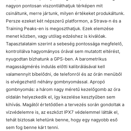
nagyon pontosan viszontláthatjuk térképen mit
csináltunk, merre jártunk, milyen értékeket produkáltunk.
Persze ezeket két népszerű platformon, a Strava-n és a
Training Peaks-en is megoszthatjuk. Ezek elemzése
menet közben, vagy utólag edzéshez is kiválóak.
Tapasztalataim szerint a sebeség pontossága megfelelő,
kontrollálva hagyományos órával sem mutatott eltérést,
nyugodtan bízhatunk a GPS-ben. A barometrikus
magasságmérés indulás előtti kalibrálásával kell
valamennyit bíbelődni, de telefonról és az órán menüből
is elvégezhető néhány gombnyomással. Apropó
gombnyomás: a három nagy méretű kezelőgomb az óra
oldalán helyezkedik el, így kezelése kesztyűben sem
kihívás. Magától értetődően a tervezés során gondoltak a
vízvédelemre is, az eszközt IPX7 védelemmel látták el,
tehát biztosak lehetünk benne, hogy egy nagyobb eső
sem fog benne kárt tenni.