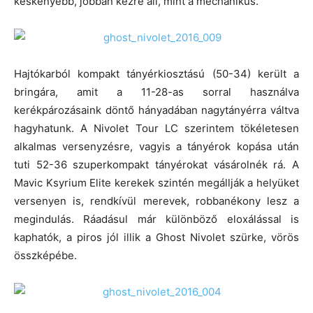
keskenyebb, jobban kézre áll, mint a mechanikus.
Hajtókarból kompakt tányérkiosztású (50-34) került a
bringára, amit a 11-28-as sorral használva
kerékpározásaink döntő hányadában nagytányérra váltva
hagyhatunk. A Nivolet Tour LC szerintem tökéletesen
alkalmas versenyzésre, vagyis a tányérok kopása után
tuti 52-36 szuperkompakt tányérokat vásárolnék rá. A
Mavic Ksyrium Elite kerekek szintén megállják a helyüket
versenyen is, rendkívül merevek, robbanékony lesz a
megindulás. Ráadásul már különböző eloxálással is
kaphatók, a piros jól illik a Ghost Nivolet szürke, vörös
összképébe.