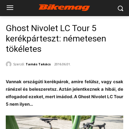
Ghost Nivolet LC Tour 5
kerékpárteszt: németesen
tökéletes
Szerző:
Tamás Takács
2016.06.01.
Vannak országúti kerékpárok, amire felülsz, vagy csak
ránézel és beleszeretsz. Aztán jelentkeznek a hibái, de
elfogadod ezeket, mert imádod. A Ghost Nivolet LC Tour
5 nem ilyen…