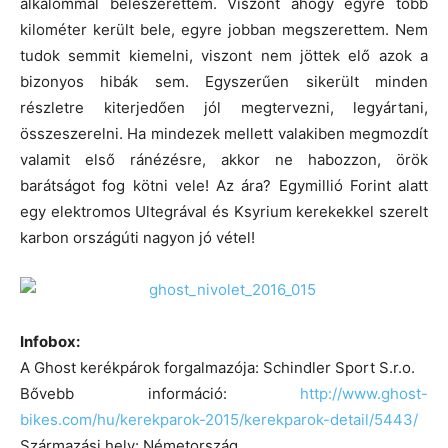
alkalommal beleszerettem. Viszont ahogy egyre több
kilométer került bele, egyre jobban megszerettem. Nem
tudok semmit kiemelni, viszont nem jöttek elő azok a
bizonyos hibák sem. Egyszerűen sikerült minden
részletre kiterjedően jól megtervezni, legyártani,
összeszerelni. Ha mindezek mellett valakiben megmozdít
valamit első ránézésre, akkor ne habozzon, örök
barátságot fog kötni vele! Az ára? Egymillió Forint alatt
egy elektromos Ultegrával és Ksyrium kerekekkel szerelt
karbon országúti nagyon jó vétel!
Infobox:
A Ghost kerékpárok forgalmazója: Schindler Sport S.r.o.
Bővebb információ:
http://www.ghost-
bikes.com/hu/kerekparok-2015/kerekparok-detail/5443/
Származási hely: Németország