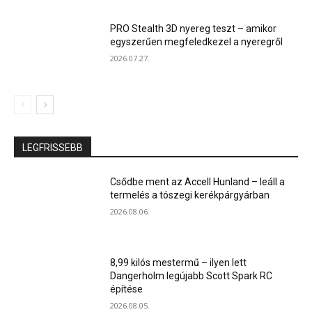
PRO Stealth 3D nyereg teszt – amikor
egyszerűen megfeledkezel a nyeregről
2026.07.27.
LEGFRISSEBB
Csődbe ment az Accell Hunland – leáll a
termelés a tószegi kerékpárgyárban
2026.08.06.
8,99 kilós mestermű – ilyen lett
Dangerholm legújabb Scott Spark RC
építése
2026.08.05.