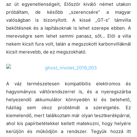
az út egyenetlenségeit, Először kiváló német utakon
próbáltam, de később „szerencsére” a magyar
valóságban is bizonyított. A kissé „GT-s” támvilla
bekötésnek és a lapításoknak is lehet szerepe ebben. A
merevségre sem lehet semmi panasz, sőt… Elöl a villa
nekem kicsit fura volt, talán a megszokott karbonvilláknál
kicsit merevebb, de ez megszokható.
A váz természetesen kompatibilis elektromos és
hagyományos váltórendszerrel is, és a nyeregszárba
helyezendő akkumulátor könnyedén ki és betehető,
házilag sem okoz problémát a szerelgetés. Ez
kiemelendő, mert találkoztam már olyan tesztkerékpárral,
ahol kis papírbetétekkel kellett matekozni, hogy helyére
kerüljön és működjön a rendszer. Tegyük hozzá itt