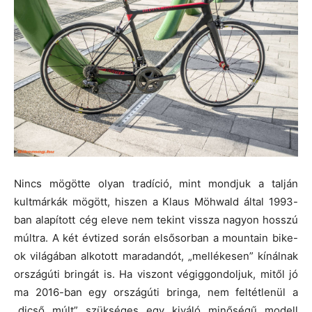
Nincs mögötte olyan tradíció, mint mondjuk a talján
kultmárkák mögött, hiszen a Klaus Möhwald által 1993-
ban alapított cég eleve nem tekint vissza nagyon hosszú
múltra. A két évtized során elsősorban a mountain bike-
ok világában alkotott maradandót, „mellékesen” kínálnak
országúti bringát is. Ha viszont végiggondoljuk, mitől jó
ma 2016-ban egy országúti bringa, nem feltétlenül a
„dicső múlt” szükséges egy kiváló minőségű modell