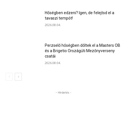
Hőségben edzeni? Igen, de felejtsd el a
tavaszi tempót!
2026.08.04.
Perzselő hőségben dőltek el a Masters OB
és a Brigetio Országúti Mezőnyverseny
csatái
2026.08.04.
- Hirdetés -