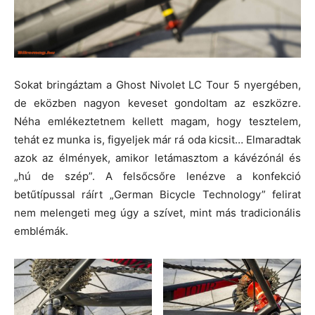
Sokat bringáztam a Ghost Nivolet LC Tour 5 nyergében,
de eközben nagyon keveset gondoltam az eszközre.
Néha emlékeztetnem kellett magam, hogy tesztelem,
tehát ez munka is, figyeljek már rá oda kicsit… Elmaradtak
azok az élmények, amikor letámasztom a kávézónál és
„hú de szép”. A felsőcsőre lenézve a konfekció
betűtípussal ráírt „German Bicycle Technology” felirat
nem melengeti meg úgy a szívet, mint más tradicionális
emblémák.