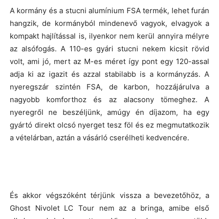
A kormány és a stucni alumínium FSA termék, lehet furán
hangzik, de kormányból mindenevő vagyok, elvagyok a
kompakt hajlítással is, ilyenkor nem kerül annyira mélyre
az alsófogás. A 110-es gyári stucni nekem kicsit rövid
volt, ami jó, mert az M-es méret így pont egy 120-assal
adja ki az igazit és azzal stabilabb is a kormányzás. A
nyeregszár szintén FSA, de karbon, hozzájárulva a
nagyobb komforthoz és az alacsony tömeghez. A
nyeregről ne beszéljünk, amúgy én díjazom, ha egy
gyártó direkt olcsó nyerget tesz föl és ez megmutatkozik
a vételárban, aztán a vásárló cserélheti kedvencére.
És akkor végszóként térjünk vissza a bevezetőhöz, a
Ghost Nivolet LC Tour nem az a bringa, amibe első