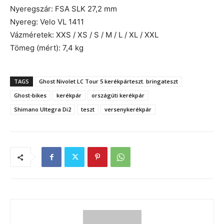
Nyeregszár: FSA SLK 27,2 mm
Nyereg: Velo VL 1411
Vázméretek: XXS / XS / S / M / L / XL / XXL
Tömeg (mért): 7,4 kg
TAGS
Ghost Nivolet LC Tour 5 kerékpárteszt. bringateszt
Ghost-bikes
kerékpár
országúti kerékpár
Shimano Ultegra Di2
teszt
versenykerékpár