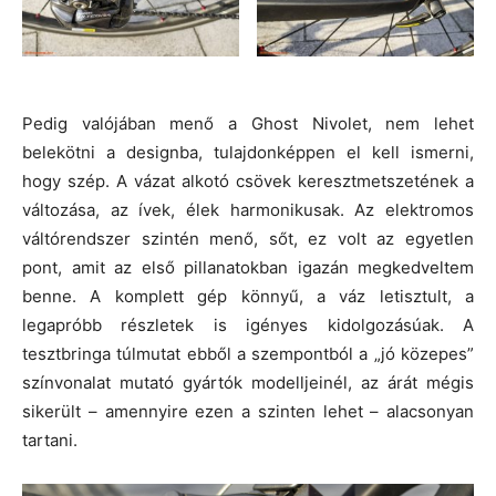
Pedig valójában menő a Ghost Nivolet, nem lehet
belekötni a designba, tulajdonképpen el kell ismerni,
hogy szép. A vázat alkotó csövek keresztmetszetének a
változása, az ívek, élek harmonikusak. Az elektromos
váltórendszer szintén menő, sőt, ez volt az egyetlen
pont, amit az első pillanatokban igazán megkedveltem
benne. A komplett gép könnyű, a váz letisztult, a
legapróbb részletek is igényes kidolgozásúak. A
tesztbringa túlmutat ebből a szempontból a „jó közepes”
színvonalat mutató gyártók modelljeinél, az árát mégis
sikerült – amennyire ezen a szinten lehet – alacsonyan
tartani.