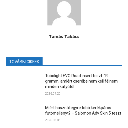
Tamás Takács
TOVÁBBI CIKKEK
Tubolight EVO Road insert teszt: 19
gramm, amiért cserébe nem kell félnem
minden kátyútól
2026.07.20.
Miért használ egyre több kerékpáros
futómellényt? – Salomon Adv Skin 5 teszt
2026.08.01.