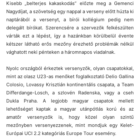
Kisebb „belterjes kakaskodás” előzte meg a Gemenci
Nagydíjat, a szövetség egy nappal a verseny előtt húzta ki
naptárából a versenyt, a bírói kollégium pedig nem
delegált bírókat. Szerencsére a szervezők felkészülten
várták ezt a lépést, így a hazánkban körülbelül évente
kétszer látható erős mezőny érezhető problémák nélkül
vághatott neki pénteken a háromnapos viadalnak.
Nyolc országból érkeztek versenyzők, olyan csapatokkal,
mint az olasz U23-as menőket foglalkoztató Delio Gallina
Colosio, Lovassy Krisztián kontinentális csapata, a Team
Differdange-Losch, a szlovén Radenska, vagy a cseh
Dukla Praha. A legjobb magyar csapatok mellett
lehetőséget kaptak a magyar utánpótlás korú és az
amatőr versenyzők is, hogy közel olyan szintű
mezőnyben versenyezzenek, mint mondjuk egy Kelet-
Európai UCI 2.2 kategóriás Europe Tour esemény.