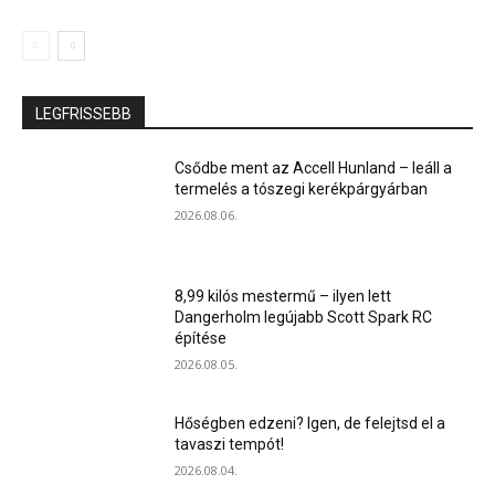
LEGFRISSEBB
Csődbe ment az Accell Hunland – leáll a
termelés a tószegi kerékpárgyárban
2026.08.06.
8,99 kilós mestermű – ilyen lett
Dangerholm legújabb Scott Spark RC
építése
2026.08.05.
Hőségben edzeni? Igen, de felejtsd el a
tavaszi tempót!
2026.08.04.