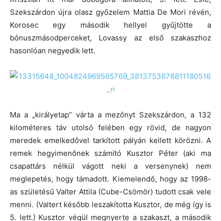
Szekszárdon újra olasz győzelem Mattia De Mori révén,
Korosec egy második hellyel gyűjtötte a
bónuszmásodperceket, Lovassy az első szakaszhoz
hasonlóan negyedik lett.
Ma a „királyetap” várta a mezőnyt Szekszárdon, a 132
kilométeres táv utolsó felében egy rövid, de nagyon
meredek emelkedővel tarkított pályán kellett körözni. A
remek hegyimenőnek számító Kusztor Péter (aki ma
csapattárs nélkül vágott neki a versenynek) nem
meglepetés, hogy támadott. Kiemelendő, hogy az 1998-
as születésű Valter Attila (Cube-Csömör) tudott csak vele
menni. (Valtert később leszakította Kusztor, de még így is
5. lett.) Kusztor végül megnyerte a szakaszt, a második