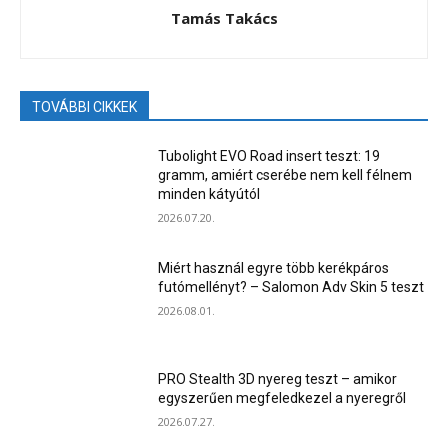
Tamás Takács
TOVÁBBI CIKKEK
Tubolight EVO Road insert teszt: 19
gramm, amiért cserébe nem kell félnem
minden kátyútól
2026.07.20.
Miért használ egyre több kerékpáros
futómellényt? – Salomon Adv Skin 5 teszt
2026.08.01.
PRO Stealth 3D nyereg teszt – amikor
egyszerűen megfeledkezel a nyeregről
2026.07.27.