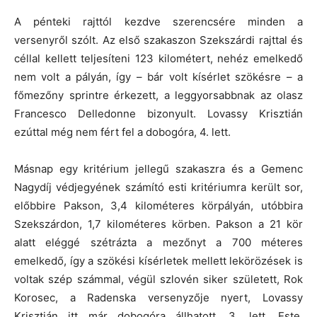
A pénteki rajttól kezdve szerencsére minden a
versenyről szólt. Az első szakaszon Szekszárdi rajttal és
céllal kellett teljesíteni 123 kilométert, nehéz emelkedő
nem volt a pályán, így – bár volt kísérlet szökésre – a
főmezőny sprintre érkezett, a leggyorsabbnak az olasz
Francesco Delledonne bizonyult. Lovassy Krisztián
ezúttal még nem fért fel a dobogóra, 4. lett.
Másnap egy kritérium jellegű szakaszra és a Gemenc
Nagydíj védjegyének számító esti kritériumra került sor,
előbbire Pakson, 3,4 kilométeres körpályán, utóbbira
Szekszárdon, 1,7 kilométeres körben. Pakson a 21 kör
alatt eléggé szétrázta a mezőnyt a 700 méteres
emelkedő, így a szökési kísérletek mellett lekörözések is
voltak szép számmal, végül szlovén siker született, Rok
Korosec, a Radenska versenyzője nyert, Lovassy
Krisztián itt már dobogóra állhatott, 3. lett. Este,