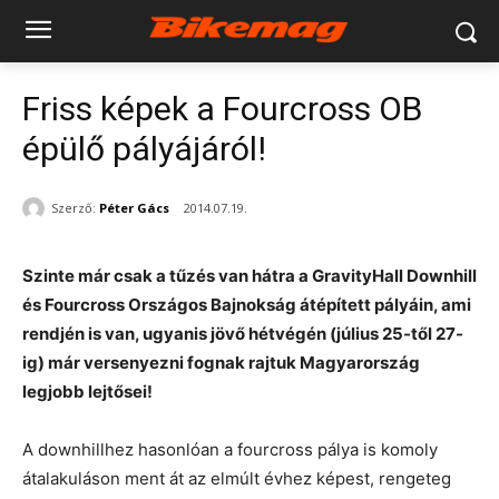
Friss képek a Fourcross OB
épülő pályájáról!
Szerző:
Péter Gács
2014.07.19.
Szinte már csak a tűzés van hátra a GravityHall Downhill
és Fourcross Országos Bajnokság átépített pályáin, ami
rendjén is van, ugyanis jövő hétvégén (július 25-től 27-
ig) már versenyezni fognak rajtuk Magyarország
legjobb lejtősei!
A downhillhez hasonlóan a fourcross pálya is komoly
átalakuláson ment át az elmúlt évhez képest, rengeteg