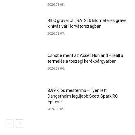
2026.08.08.
BILO.gravel ULTRA: 210 kilométeres gravel
kihívás vár Horvátországban
2026.08.07.
Csődbe ment az Accell Hunland – leáll a
termelés a tószegi kerékpárgyárban
2026.08.06.
8,99 kilós mestermű – ilyen lett
Dangerholm legújabb Scott Spark RC
építése
2026.08.05.