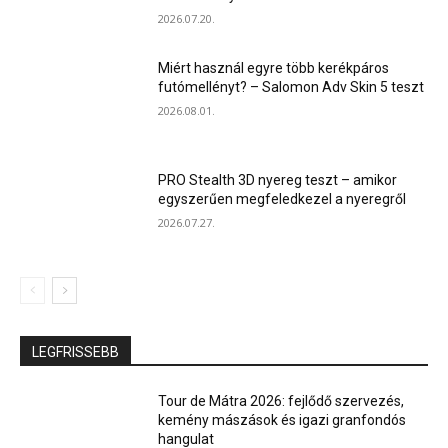
2026.07.20.
Miért használ egyre több kerékpáros
futómellényt? – Salomon Adv Skin 5 teszt
2026.08.01.
PRO Stealth 3D nyereg teszt – amikor
egyszerűen megfeledkezel a nyeregről
2026.07.27.
LEGFRISSEBB
Tour de Mátra 2026: fejlődő szervezés,
kemény mászások és igazi granfondós
hangulat