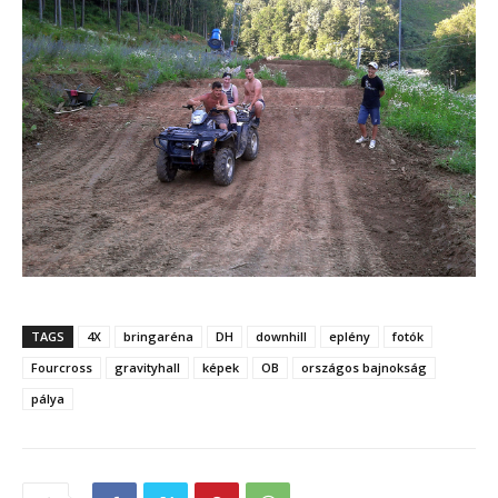
TAGS
4X
bringaréna
DH
downhill
eplény
fotók
Fourcross
gravityhall
képek
OB
országos bajnokság
pálya