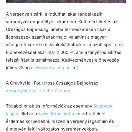
A versenyen bárki elindulhat, akár rendelkezik
versenyzői engedéllyel, akár nem. Külön értékelés az
Országos Bajnokság, amibe természetesen csak a
licenszesek számítanak majd, valamint a magyar
válogatott keretbe is kvalifikálhatnak az igazolt sportolók.
Előnevezéssel akár már 2.000 Ft, ami a tányéros síliftes
felszállítást is tartalmazza! Kedvezményes előnevezés
július 23-ig a
www.dhracing.hu
-n!
A GravityHall Fourcross Országos Bajnokság
versenykiírása letölthető innen
.
További hírek és információk az esemény
facebook
lapján
, illetve a
www.dhracing.hu
–n érhetőek el,
érdemes körbenézni, hiszen a verseny izgalmain és
élményén felül változatos nyereményekben,