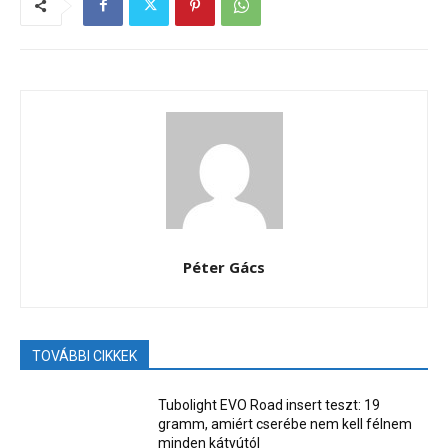
Péter Gács
TOVÁBBI CIKKEK
Tubolight EVO Road insert teszt: 19
gramm, amiért cserébe nem kell félnem
minden kátyútól