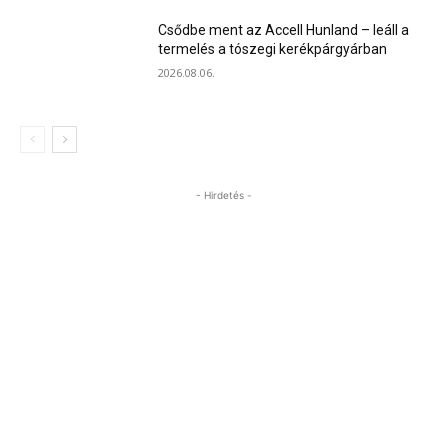
Csődbe ment az Accell Hunland – leáll a
termelés a tószegi kerékpárgyárban
2026.08.06.
- Hirdetés -