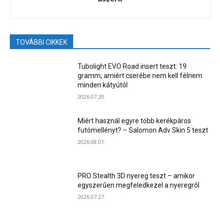
TOVÁBBI CIKKEK
Tubolight EVO Road insert teszt: 19
gramm, amiért cserébe nem kell félnem
minden kátyútól
2026.07.20.
Miért használ egyre több kerékpáros
futómellényt? – Salomon Adv Skin 5 teszt
2026.08.01.
PRO Stealth 3D nyereg teszt – amikor
egyszerűen megfeledkezel a nyeregről
2026.07.27.