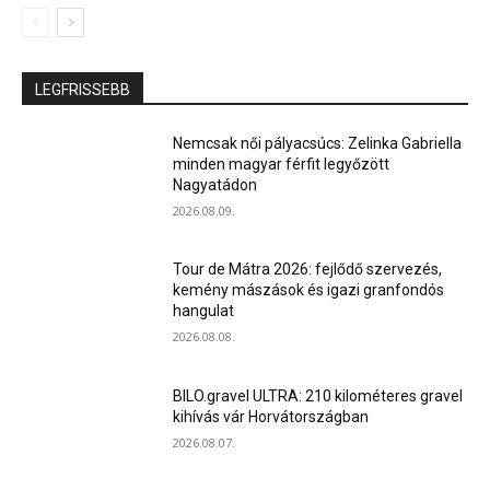
LEGFRISSEBB
Nemcsak női pályacsúcs: Zelinka Gabriella
minden magyar férfit legyőzött
Nagyatádon
2026.08.09.
Tour de Mátra 2026: fejlődő szervezés,
kemény mászások és igazi granfondós
hangulat
2026.08.08.
BILO.gravel ULTRA: 210 kilométeres gravel
kihívás vár Horvátországban
2026.08.07.