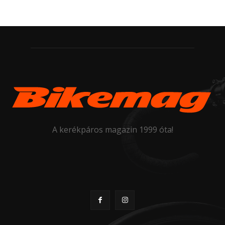
A kerékpáros magazin 1999 óta!