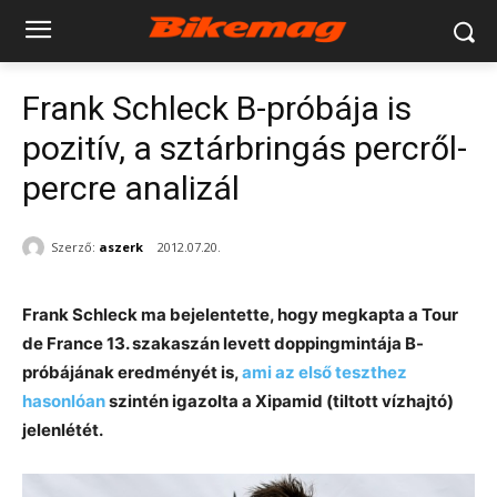
Frank Schleck B-próbája is
pozitív, a sztárbringás percről-
percre analizál
Szerző:
aszerk
2012.07.20.
Frank Schleck ma bejelentette, hogy megkapta a Tour
de France 13. szakaszán levett doppingmintája B-
próbájának eredményét is,
ami az első teszthez
hasonlóan
szintén igazolta a Xipamid (tiltott vízhajtó)
jelenlétét.