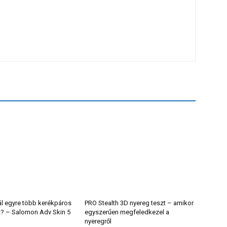
ál egyre több kerékpáros
PRO Stealth 3D nyereg teszt – amikor
t? – Salomon Adv Skin 5
egyszerűen megfeledkezel a
nyeregről