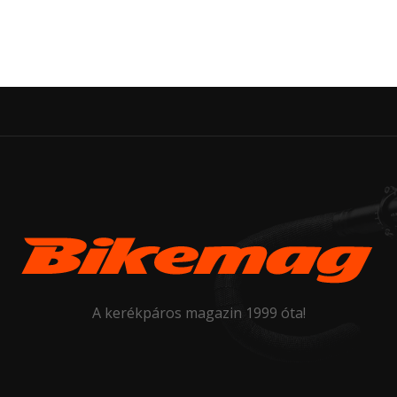
A kerékpáros magazin 1999 óta!