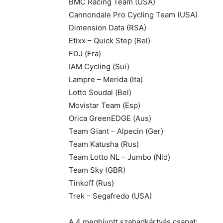
BMC Racing Team (USA)
Cannondale Pro Cycling Team (USA)
Dimension Data (RSA)
Etixx – Quick Step (Bel)
FDJ (Fra)
IAM Cycling (Sui)
Lampre – Merida (Ita)
Lotto Soudal (Bel)
Movistar Team (Esp)
Orica GreenEDGE (Aus)
Team Giant – Alpecin (Ger)
Team Katusha (Rus)
Team Lotto NL – Jumbo (Nld)
Team Sky (GBR)
Tinkoff (Rus)
Trek – Segafredo (USA)
A 4 meghívott szabadkártyás csapat: