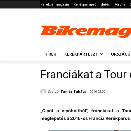
Kerékpár magazin
Kerékpár apróhirdetés
Fórum
HÍREK
KERÉKPÁRTESZT
ORSZÁGÚ
Franciákat a Tour 
Szerző:
Tamás Takács
2016.03.02.
„Cipőt a cipőboltból”, franciákat a T
meglepetés a 2016-os Francia Kerékpáros