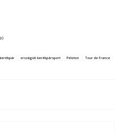
e)
kerékpár
országúti kerékpársport
Peloton
Tour de France