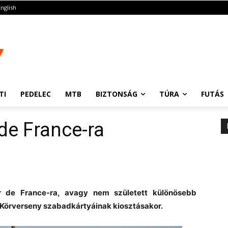
English
TI
PEDELEC
MTB
BIZTONSÁG
TÚRA
FUTÁS
de France-ra
our de France-ra, avagy nem született különösebb
 Körverseny szabadkártyáinak kiosztásakor.