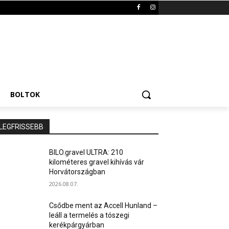
BOLTOK
LEGFRISSEBB
BILO.gravel ULTRA: 210
kilométeres gravel kihívás vár
Horvátországban
2026.08.07.
Csődbe ment az Accell Hunland –
leáll a termelés a tószegi
kerékpárgyárban