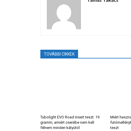
Tamás Takács
TOVÁBBI CIKKEK
Tubolight EVO Road insert teszt: 19
Miért haszn
gramm, amiért cserébe nem kell
futómellény
félnem minden kátyútól
teszt