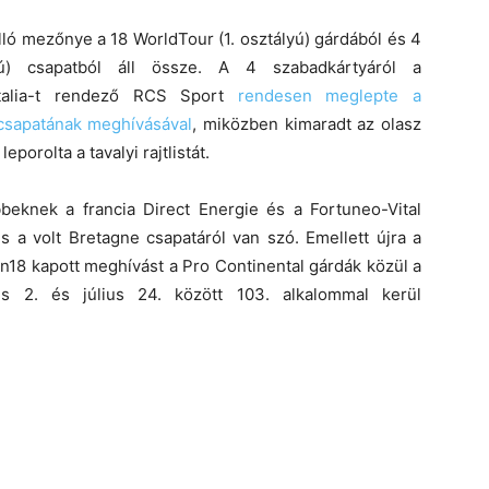
ló mezőnye a 18 WorldTour (1. osztályú) gárdából és 4
yú) csapatból áll össze. A 4 szabadkártyáról a
Italia-t rendező RCS Sport
rendesen meglepte a
csapatának meghívásával
, miközben kimaradt az olasz
eporolta a tavalyi rajtlistát.
bbeknek a francia Direct Energie és a Fortuneo-Vital
s a volt Bretagne csapatáról van szó. Emellett újra a
n18 kapott meghívást a Pro Continental gárdák közül a
us 2. és július 24. között 103. alkalommal kerül