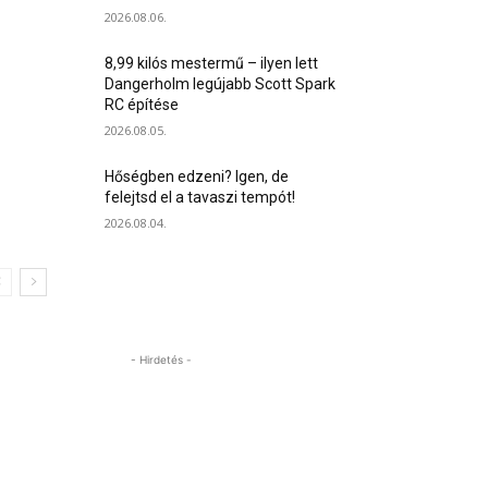
2026.08.06.
8,99 kilós mestermű – ilyen lett
Dangerholm legújabb Scott Spark
RC építése
2026.08.05.
Hőségben edzeni? Igen, de
felejtsd el a tavaszi tempót!
2026.08.04.
- Hirdetés -