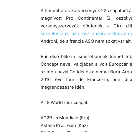
A háromhetes körversenyek 22 csapatból ál
meghívott Pro Continental (2. osztál
versenyszervezők döntenek, a Giro d’
közvéleményt az orosz Gazprom-Rusvelo 
Androni, de a francia ASO nem sokat variált, l
Bár első blikkre ismeretlennek tűnhet tö
Concept neve, valójában a volt Europcar é
szintén hazai Cofidis és a német Bora-Argo
2016. évi Tour de France-ra, ami júli
megrendezésre idén.
A 18 WorldTour csapat:
AG2R La Mondiale (Fra)
Astana Pro Team (Kaz)