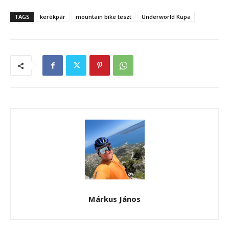
TAGS
kerékpár
mountain bike teszt
Underworld Kupa
Márkus János