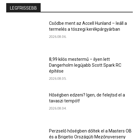
LEGFRISSEBB
Csődbe ment az Accell Hunland – leáll a
termelés a tószegi kerékpárgyárban
2026.08.06.
8,99 kilós mestermű – ilyen lett
Dangerholm legújabb Scott Spark RC
építése
2026.08.05.
Hőségben edzeni? Igen, de felejtsd el a
tavaszi tempót!
2026.08.04.
Perzselő hőségben dőltek el a Masters OB
és a Brigetio Országúti Mezőnyverseny