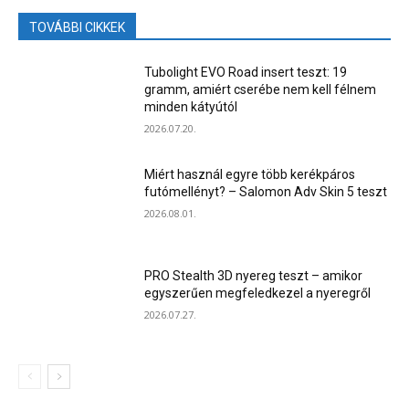
TOVÁBBI CIKKEK
Tubolight EVO Road insert teszt: 19
gramm, amiért cserébe nem kell félnem
minden kátyútól
2026.07.20.
Miért használ egyre több kerékpáros
futómellényt? – Salomon Adv Skin 5 teszt
2026.08.01.
PRO Stealth 3D nyereg teszt – amikor
egyszerűen megfeledkezel a nyeregről
2026.07.27.