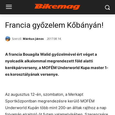
Francia győzelem Kőbányán!
Szerző:
Márkus János
2017.08.14.
A francia Bouagila Walid győzelmével ért véget a
nyolcadik alkalommal megrendezett föld alatti
kerékpárverseny, a MOFÉM Underworld Kupa master 1-
es korosztályának versenye.
Az augusztus 12-én, szombaton, a Merkapt
Sportközpontban megrendezésre kerülő MOFÉM
Underworld Kupán több mint 200-an álltak rajthoz a nap
folyamán elrajtoló öt futam valamelyikében. Szerencsére