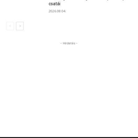
csatái
2026.08.04.
- Hirdetés -