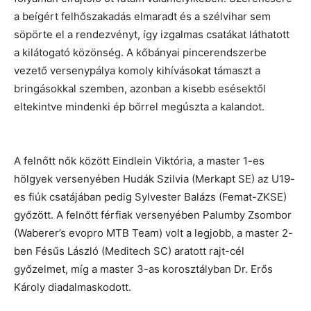
a beígért felhőszakadás elmaradt és a szélvihar sem
söpörte el a rendezvényt, így izgalmas csatákat láthatott
a kilátogató közönség. A kőbányai pincerendszerbe
vezető versenypálya komoly kihívásokat támaszt a
bringásokkal szemben, azonban a kisebb esésektől
eltekintve mindenki ép bőrrel megúszta a kalandot.
A felnőtt nők között Eindlein Viktória, a master 1-es
hölgyek versenyében Hudák Szilvia (Merkapt SE) az U19-
es fiúk csatájában pedig Sylvester Balázs (Femat-ZKSE)
győzött. A felnőtt férfiak versenyében Palumby Zsombor
(Waberer’s evopro MTB Team) volt a legjobb, a master 2-
ben Fésűs László (Meditech SC) aratott rajt-cél
győzelmet, míg a master 3-as korosztályban Dr. Erős
Károly diadalmaskodott.