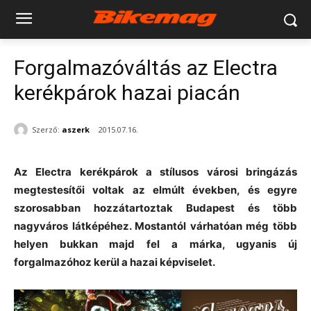
Forgalmazóváltás az Electra
kerékpárok hazai piacán
Szerző:
aszerk
2015.07.16.
Az Electra kerékpárok a stílusos városi bringázás
megtestesítői voltak az elmúlt években, és egyre
szorosabban hozzátartoztak Budapest és több
nagyváros látképéhez. Mostantól várhatóan még több
helyen bukkan majd fel a márka, ugyanis új
forgalmazóhoz kerül a hazai képviselet.