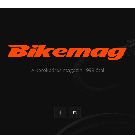
A kerékpáros magazin 1999 óta!