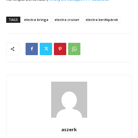
TAGS
electra bringa
electra cruiser
electra kerékpárok
aszerk