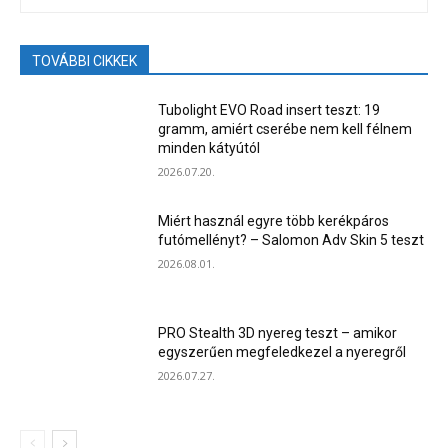
TOVÁBBI CIKKEK
Tubolight EVO Road insert teszt: 19
gramm, amiért cserébe nem kell félnem
minden kátyútól
2026.07.20.
Miért használ egyre több kerékpáros
futómellényt? – Salomon Adv Skin 5 teszt
2026.08.01.
PRO Stealth 3D nyereg teszt – amikor
egyszerűen megfeledkezel a nyeregről
2026.07.27.