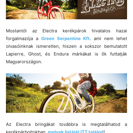
Mostantól az Electra kerékpárok hivatalos hazai
forgalmazója a
Green Serpentine Kft
. ami nem lehet
olvasóinknak ismeretlen, hiszen a sokszor bemutatott
Lapierre, Ghost, és Endura márkákat is ők futtatják
Magyarországon.
Az Electra bringákat továbbra is megtalálhatod a
kerékpárboltokban,
melyek listáját ITT találod
!