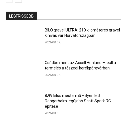
LEGFRISSEBB
BILO.gravel ULTRA: 210 kilométeres gravel
kihívás vár Horvátországban
2026.08.07.
Csődbe ment az Accell Hunland – leáll a
termelés a tószegi kerékpárgyárban
2026.08.06.
8,99 kilós mestermű – ilyen lett
Dangerholm legújabb Scott Spark RC
építése
2026.08.05.