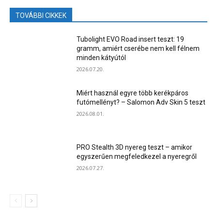
TOVÁBBI CIKKEK
Tubolight EVO Road insert teszt: 19
gramm, amiért cserébe nem kell félnem
minden kátyútól
2026.07.20.
Miért használ egyre több kerékpáros
futómellényt? – Salomon Adv Skin 5 teszt
2026.08.01.
PRO Stealth 3D nyereg teszt – amikor
egyszerűen megfeledkezel a nyeregről
2026.07.27.