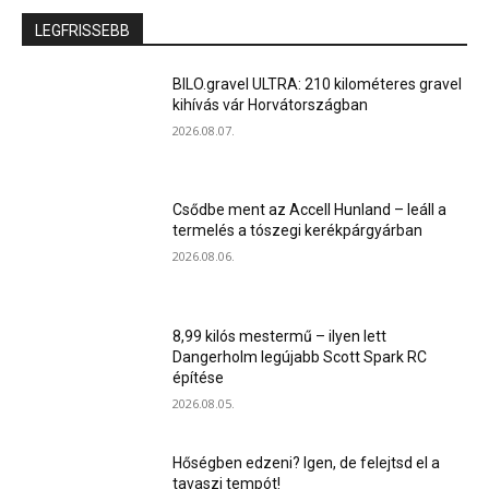
LEGFRISSEBB
BILO.gravel ULTRA: 210 kilométeres gravel
kihívás vár Horvátországban
2026.08.07.
Csődbe ment az Accell Hunland – leáll a
termelés a tószegi kerékpárgyárban
2026.08.06.
8,99 kilós mestermű – ilyen lett
Dangerholm legújabb Scott Spark RC
építése
2026.08.05.
Hőségben edzeni? Igen, de felejtsd el a
tavaszi tempót!