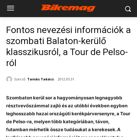
Fontos nevezési információk a
szombati Balaton-kerülő
klasszikusról, a Tour de Pelso-
ról
Szerző:
Tamás Takács
2012.05.31.
Szombaton kerül sor a hagyományosan legnagyobb
résztvevőszámmal zajló és az utóbbi években egyben
leghosszabb hazai országúti kerékpárversenyre, a Tour
de Pelso-ra, melyen több kategóriában, távon,
futamban mérhetik össze tudásukat a kerekesek. A