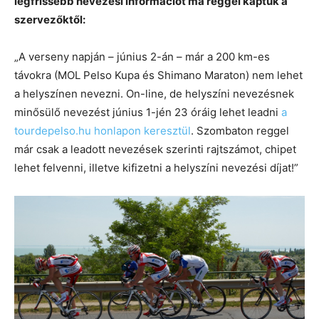
legfrissebb nevezési információt ma reggel kaptuk a
szervezőktől:
„A verseny napján – június 2-án – már a 200 km-es
távokra (MOL Pelso Kupa és Shimano Maraton) nem lehet
a helyszínen nevezni. On-line, de helyszíni nevezésnek
minősülő nevezést június 1-jén 23 óráig lehet leadni
a
tourdepelso.hu honlapon keresztül
. Szombaton reggel
már csak a leadott nevezések szerinti rajtszámot, chipet
lehet felvenni, illetve kifizetni a helyszíni nevezési díjat!”