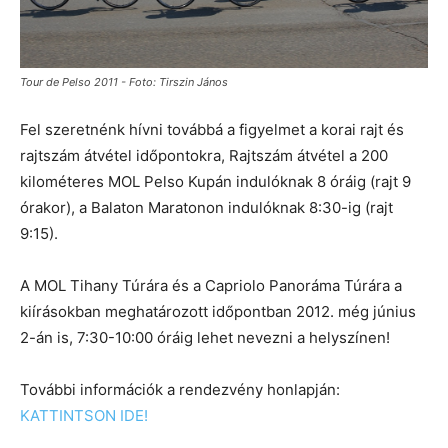
Tour de Pelso 2011 - Foto: Tirszin János
Fel szeretnénk hívni továbbá a figyelmet a korai rajt és
rajtszám átvétel időpontokra, Rajtszám átvétel a 200
kilométeres MOL Pelso Kupán indulóknak 8 óráig (rajt 9
órakor), a Balaton Maratonon indulóknak 8:30-ig (rajt
9:15).
A MOL Tihany Túrára és a Capriolo Panoráma Túrára a
kiírásokban meghatározott időpontban 2012. még június
2-án is, 7:30-10:00 óráig lehet nevezni a helyszínen!
További információk a rendezvény honlapján:
KATTINTSON IDE!