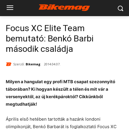
Focus XC Elite Team
bemutató: Benkó Barbi
második családja
Szerző:
Bikemag
2014.04.07.
Milyen a hangulat egy profi MTB csapat szezonnyitó
táborában? Ki hogyan készült a télen és mit vár a
versenyektől, az új kerékpároktól? Cikkünkből
megtudhatják!
Április első hetében tartották a hazánk londoni
olimpikonját, Benkó Barbarát is foglalkoztató Focus XC