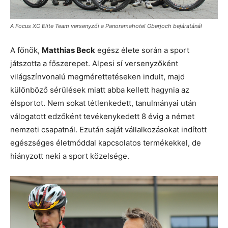
A Focus XC Elite Team versenyzői a Panoramahotel Oberjoch bejáratánál
A főnök,
Matthias Beck
egész élete során a sport
játszotta a főszerepet. Alpesi sí versenyzőként
világszínvonalú megmérettetéseken indult, majd
különböző sérülések miatt abba kellett hagynia az
élsportot. Nem sokat tétlenkedett, tanulmányai után
válogatott edzőként tevékenykedett 8 évig a német
nemzeti csapatnál. Ezután saját vállalkozásokat indított
egészséges életmóddal kapcsolatos termékekkel, de
hiányzott neki a sport közelsége.