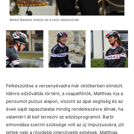
Benkó Barbara interjút ad a helyi televíziónak
Felkészülése a versenyévadra már októberben elindult.
Idénre edzőváltás történt, a csapatfőnök, Matthias írja a
penzumot pulzus alapon, viszont az apai segítség és az
évek saját tapasztalatai mindig rendelkezésre állnak, ha
valamiért át kell tervezni az edzésprogramot. Barbi
elmondása szerint szüksége volt az új impulzusokra, jót
tettek neki a rövidebb intenzívebb edzések. Matthias