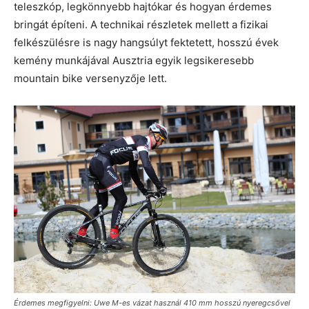
teleszkóp, legkönnyebb hajtókar és hogyan érdemes
bringát építeni. A technikai részletek mellett a fizikai
felkészülésre is nagy hangsúlyt fektetett, hosszú évek
kemény munkájával Ausztria egyik legsikeresebb
mountain bike versenyzője lett.
Érdemes megfigyelni: Uwe M-es vázat használ 410 mm hosszú nyeregcsővel