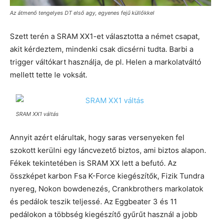
Az átmenő tengelyes DT első agy, egyenes fejű küllőkkel
Szett terén a SRAM XX1-et választotta a német csapat,
akit kérdeztem, mindenki csak dicsérni tudta. Barbi a
trigger váltókart használja, de pl. Helen a markolatváltó
mellett tette le voksát.
SRAM XX1 váltás
Annyit azért elárultak, hogy saras versenyeken fel
szokott kerülni egy láncvezető biztos, ami biztos alapon.
Fékek tekintetében is SRAM XX lett a befutó. Az
összképet karbon Fsa K-Force kiegészítők, Fizik Tundra
nyereg, Nokon bowdenezés, Crankbrothers markolatok
és pedálok teszik teljessé. Az Eggbeater 3 és 11
pedálokon a többség kiegészítő gyűrűt használ a jobb