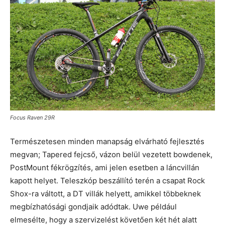
Focus Raven 29R
Természetesen minden manapság elvárható fejlesztés
megvan; Tapered fejcső, vázon belül vezetett bowdenek,
PostMount fékrögzítés, ami jelen esetben a láncvillán
kapott helyet. Teleszkóp beszállító terén a csapat Rock
Shox-ra váltott, a DT villák helyett, amikkel többeknek
megbízhatósági gondjaik adódtak. Uwe például
elmesélte, hogy a szervizelést követően két hét alatt