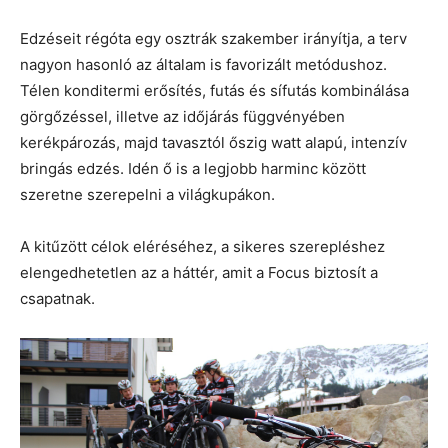
Edzéseit régóta egy osztrák szakember irányítja, a terv
nagyon hasonló az általam is favorizált metódushoz.
Télen konditermi erősítés, futás és sífutás kombinálása
görgőzéssel, illetve az időjárás függvényében
kerékpározás, majd tavasztól őszig watt alapú, intenzív
bringás edzés. Idén ő is a legjobb harminc között
szeretne szerepelni a világkupákon.
A kitűzött célok eléréséhez, a sikeres szerepléshez
elengedhetetlen az a háttér, amit a Focus biztosít a
csapatnak.