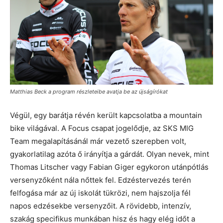
Matthias Beck a program részleteibe avatja be az újságírókat
Végül, egy barátja révén került kapcsolatba a mountain
bike világával. A Focus csapat jogelődje, az SKS MIG
Team megalapításánál már vezető szerepben volt,
gyakorlatilag azóta ő irányítja a gárdát. Olyan nevek, mint
Thomas Litscher vagy Fabian Giger egykoron utánpótlás
versenyzőként nála nőttek fel. Edzéstervezés terén
felfogása már az új iskolát tükrözi, nem hajszolja fél
napos edzésekbe versenyzőit. A rövidebb, intenzív,
szakág specifikus munkában hisz és hagy elég időt a