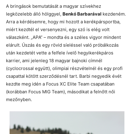
A bringások bemutatását a magyar szívekhez
legközelebb álló hölggyel,
Benkó Barbarával
kezdeném.
Arra a kérdésemre, hogy mi hozott a kerékpársportba,
miért kezdtél el versenyezni, egy szó is elég volt
válaszként. „APA” – mondta és a széles vigyor mindent
elárult. Úszás és egy rövid síeléssel való próbálkozás
után kezdetét vette a felfele ívelő hegyikerékpáros
karrier, ami jelenleg 18 magyar bajnoki címnél
(cyclocrossal együtt), olimpiai részvételnél és egy profi
csapattal kötött szerződésnél tart. Barbi negyedik évét
kezdte meg idén a Focus XC Elite Team csapatában
(korábban Focus MIG Team), másodikat a felnőtt női
mezőnyben.