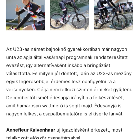
Az U23-as német bajnoknő gyerekkorában már nagyon
unta az apja által vasárnapi programnak rendszeresített
evezést, így alternatívaként inkább a bringázást
választotta. És milyen jól döntött, idén az U23-as mezőny
egyik legerősebbje, érdemes lesz odafigyelni rá a
versenyeken. Célja nemzetközi szinten érmeket gyűjteni.
Decembertől ismét édesapja irányítja a felkészülését,
amit hamarosan wattmérő is segít majd. Édesanyja is
nagyon lelkes, a csapatbemutatóra is elkísérte lányát.
Annefleur Kalvenhaar
új igazolásként érkezett, most
találkozott először csapattársaival.