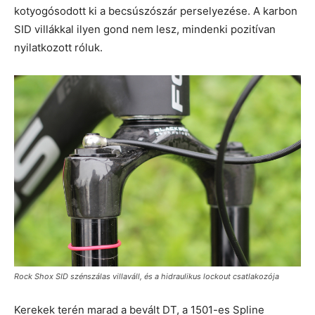
kotyogósodott ki a becsúszószár perselyezése. A karbon
SID villákkal ilyen gond nem lesz, mindenki pozitívan
nyilatkozott róluk.
Rock Shox SID szénszálas villaváll, és a hidraulikus lockout csatlakozója
Kerekek terén marad a bevált DT, a 1501-es Spline