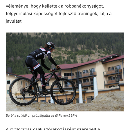
véleménye, hogy kellettek a robbanékonyságot,
felgyorsulási képességet fejlesztő tréningek, látja a
javulást.
Barbi a sziklákon próbálgatta az új Raven 29R-t
A cyclocross csak szórakozásként szerepelt a