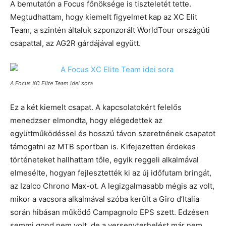
A bemutatón a Focus főnöksége is tiszteletét tette.
Megtudhattam, hogy kiemelt figyelmet kap az XC Elit
Team, a szintén általuk szponzorált WorldTour országúti
csapattal, az AG2R gárdájával együtt.
A Focus XC Elite Team idei sora
Ez a két kiemelt csapat. A kapcsolatokért felelős
menedzser elmondta, hogy elégedettek az
együttműködéssel és hosszú távon szeretnének csapatot
támogatni az MTB sportban is. Kifejezetten érdekes
történeteket hallhattam tőle, egyik reggeli alkalmával
elmesélte, hogyan fejlesztették ki az új időfutam bringát,
az Izalco Chrono Max-ot. A legizgalmasabb mégis az volt,
mikor a vacsora alkalmával szóba került a Giro d’Italia
során hibásan működő Campagnolo EPS szett. Edzésen
semmi gond nem volt, de a versenyterhelést már nem