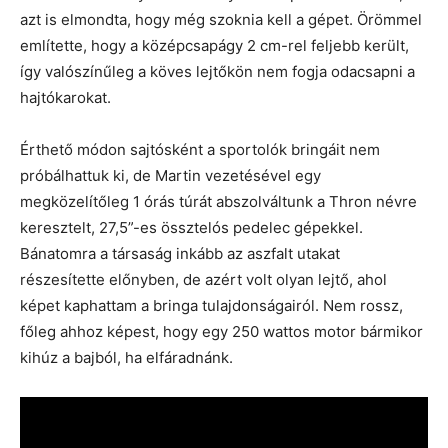
azt is elmondta, hogy még szoknia kell a gépet. Örömmel
említette, hogy a középcsapágy 2 cm-rel feljebb került,
így valószínűleg a köves lejtőkön nem fogja odacsapni a
hajtókarokat.
Érthető módon sajtósként a sportolók bringáit nem
próbálhattuk ki, de Martin vezetésével egy
megközelítőleg 1 órás túrát abszolváltunk a Thron névre
keresztelt, 27,5”-es össztelós pedelec gépekkel.
Bánatomra a társaság inkább az aszfalt utakat
részesítette előnyben, de azért volt olyan lejtő, ahol
képet kaphattam a bringa tulajdonságairól. Nem rossz,
főleg ahhoz képest, hogy egy 250 wattos motor bármikor
kihúz a bajból, ha elfáradnánk.