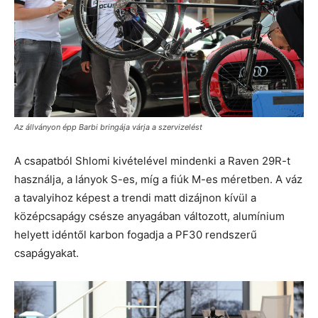
Az állványon épp Barbi bringája várja a szervizelést
A csapatból Shlomi kivételével mindenki a Raven 29R-t
használja, a lányok S-es, míg a fiúk M-es méretben. A váz
a tavalyihoz képest a trendi matt dizájnon kívül a
középcsapágy csésze anyagában változott, alumínium
helyett idéntől karbon fogadja a PF30 rendszerű
csapágyakat.