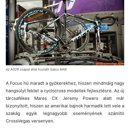
Az AG2R csapat által hsznált Izalco MAX
A Focus hű maradt a gyökerekhez, hiszen mindmáig nagy
hangsúlyt fektet a cyclocross modellek fejlesztésre. Az új
tárcsafékes Mares CX Jeremy Powers alatt már
bizonyított, hiszen az amerikai bajnok harmadik lett vele a
szakág egyik legnagyobb eseményének számító
CrossVegas versenyen.