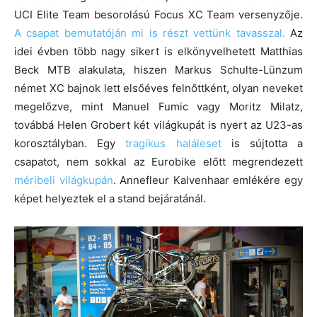
UCI Elite Team besorolású Focus XC Team versenyzője.
A csapat bemutatóján mi is részt vettünk tavasszal.
Az
idei évben több nagy sikert is elkönyvelhetett Matthias
Beck MTB alakulata, hiszen Markus Schulte-Lünzum
német XC bajnok lett elsőéves felnőttként, olyan neveket
megelőzve, mint Manuel Fumic vagy Moritz Milatz,
továbbá Helen Grobert két világkupát is nyert az U23-as
korosztályban. Egy
tragikus haláleset
is sújtotta a
csapatot, nem sokkal az Eurobike előtt megrendezett
méribeli világkupán
. Annefleur Kalvenhaar emlékére egy
képet helyeztek el a stand bejáratánál.