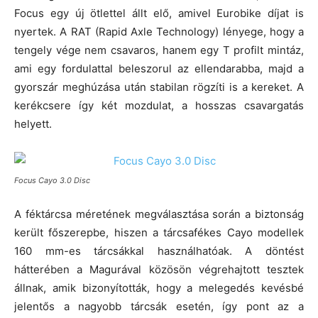
Focus egy új ötlettel állt elő, amivel Eurobike díjat is
nyertek. A RAT (Rapid Axle Technology) lényege, hogy a
tengely vége nem csavaros, hanem egy T profilt mintáz,
ami egy fordulattal beleszorul az ellendarabba, majd a
gyorszár meghúzása után stabilan rögzíti is a kereket. A
kerékcsere így két mozdulat, a hosszas csavargatás
helyett.
Focus Cayo 3.0 Disc
A féktárcsa méretének megválasztása során a biztonság
került főszerepbe, hiszen a tárcsafékes Cayo modellek
160 mm-es tárcsákkal használhatóak. A döntést
hátterében a Magurával közösön végrehajtott tesztek
állnak, amik bizonyították, hogy a melegedés kevésbé
jelentős a nagyobb tárcsák esetén, így pont az a