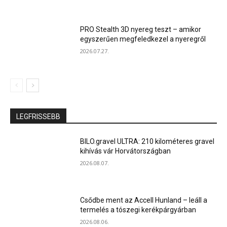
PRO Stealth 3D nyereg teszt – amikor
egyszerűen megfeledkezel a nyeregről
2026.07.27.
LEGFRISSEBB
BILO.gravel ULTRA: 210 kilométeres gravel
kihívás vár Horvátországban
2026.08.07.
Csődbe ment az Accell Hunland – leáll a
termelés a tószegi kerékpárgyárban
2026.08.06.