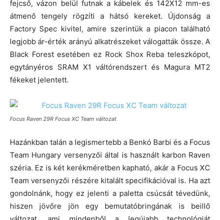
fejcső, vázon belül futnak a kábelek és 142X12 mm-es
átmenő tengely rögzíti a hátsó kereket. Újdonság a
Factory Spec kivitel, amire szerintük a piacon található
legjobb ár-érték arányú alkatrészeket válogatták össze. A
Black Forest esetében ez Rock Shox Reba teleszkópot,
egytányéros SRAM X1 váltórendszert és Magura MT2
fékeket jelentett.
Focus Raven 29R Focus XC Team változat
Hazánkban talán a legismertebb a Benkó Barbi és a Focus
Team Hungary versenyzői által is használt karbon Raven
széria. Ez is két kerékméretben kapható, akár a Focus XC
Team versenyzői részére kitalált specifikációval is. Ha azt
gondolnánk, hogy ez jelenti a paletta csúcsát tévedünk,
hiszen jövőre jön egy bemutatóbringának is beillő
változat, ami mindenből a legújabb technológiát