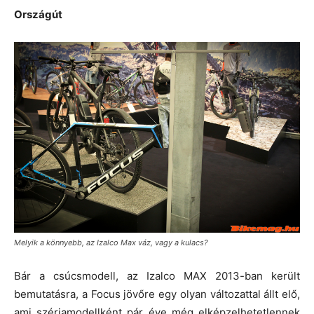
Országút
Melyik a könnyebb, az Izalco Max váz, vagy a kulacs?
Bár a csúcsmodell, az Izalco MAX 2013-ban került
bemutatásra, a Focus jövőre egy olyan változattal állt elő,
ami szériamodellként pár éve még elképzelhetetlennek