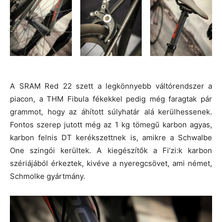
A SRAM Red 22 szett a legkönnyebb váltórendszer a
piacon, a THM Fibula fékekkel pedig még faragtak pár
grammot, hogy az áhított súlyhatár alá kerülhessenek.
Fontos szerep jutott még az 1 kg tömegű karbon agyas,
karbon felnis DT kerékszettnek is, amikre a Schwalbe
One szingói kerültek. A kiegészítők a Fi’zi:k karbon
szériájából érkeztek, kivéve a nyeregcsövet, ami német,
Schmolke gyártmány.