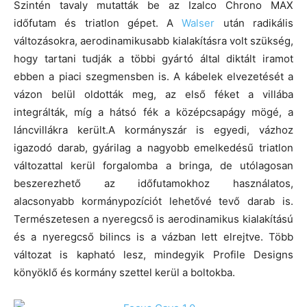
Szintén tavaly mutatták be az Izalco Chrono MAX
időfutam és triatlon gépet. A
Walser
után radikális
változásokra, aerodinamikusabb kialakításra volt szükség,
hogy tartani tudják a többi gyártó által diktált iramot
ebben a piaci szegmensben is. A kábelek elvezetését a
vázon belül oldották meg, az első féket a villába
integrálták, míg a hátsó fék a középcsapágy mögé, a
láncvillákra került.A kormányszár is egyedi, vázhoz
igazodó darab, gyárilag a nagyobb emelkedésű triatlon
változattal kerül forgalomba a bringa, de utólagosan
beszerezhető az időfutamokhoz használatos,
alacsonyabb kormánypozíciót lehetővé tevő darab is.
Természetesen a nyeregcső is aerodinamikus kialakítású
és a nyeregcső bilincs is a vázban lett elrejtve. Több
változat is kapható lesz, mindegyik Profile Designs
könyöklő és kormány szettel kerül a boltokba.