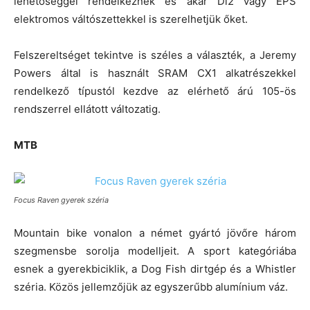
lehetőséggel rendelkeznek és akár Di2 vagy EPS
elektromos váltószettekkel is szerelhetjük őket.
Felszereltséget tekintve is széles a választék, a Jeremy
Powers által is használt SRAM CX1 alkatrészekkel
rendelkező típustól kezdve az elérhető árú 105-ös
rendszerrel ellátott változatig.
MTB
Focus Raven gyerek széria
Mountain bike vonalon a német gyártó jövőre három
szegmensbe sorolja modelljeit. A sport kategóriába
esnek a gyerekbiciklik, a Dog Fish dirtgép és a Whistler
széria. Közös jellemzőjük az egyszerűbb alumínium váz.