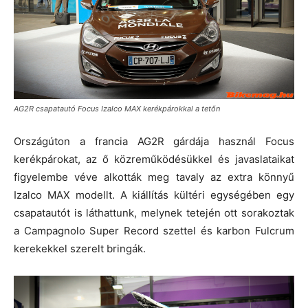
AG2R csapatautó Focus Izalco MAX kerékpárokkal a tetőn
Országúton a francia AG2R gárdája használ Focus
kerékpárokat, az ő közreműködésükkel és javaslataikat
figyelembe véve alkották meg tavaly az extra könnyű
Izalco MAX modellt. A kiállítás kültéri egységében egy
csapatautót is láthattunk, melynek tetején ott sorakoztak
a Campagnolo Super Record szettel és karbon Fulcrum
kerekekkel szerelt bringák.