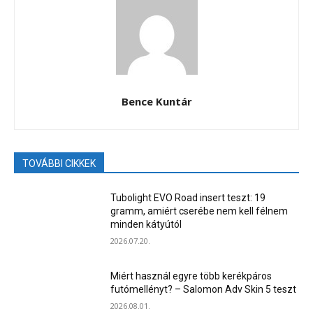
Bence Kuntár
TOVÁBBI CIKKEK
Tubolight EVO Road insert teszt: 19
gramm, amiért cserébe nem kell félnem
minden kátyútól
2026.07.20.
Miért használ egyre több kerékpáros
futómellényt? – Salomon Adv Skin 5 teszt
2026.08.01.