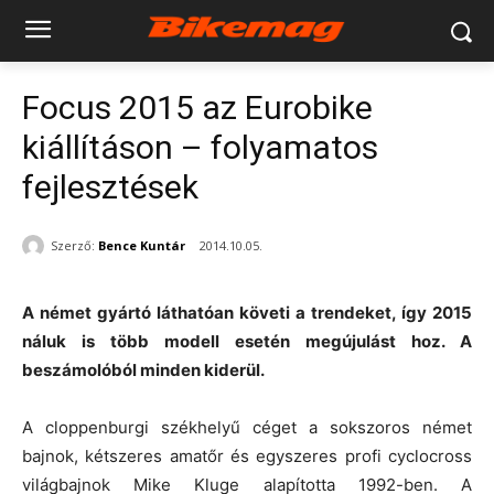
Focus 2015 az Eurobike
kiállításon – folyamatos
fejlesztések
Szerző:
Bence Kuntár
2014.10.05.
A német gyártó láthatóan követi a trendeket, így 2015
náluk is több modell esetén megújulást hoz. A
beszámolóból minden kiderül.
A cloppenburgi székhelyű céget a sokszoros német
bajnok, kétszeres amatőr és egyszeres profi cyclocross
világbajnok Mike Kluge alapította 1992-ben. A