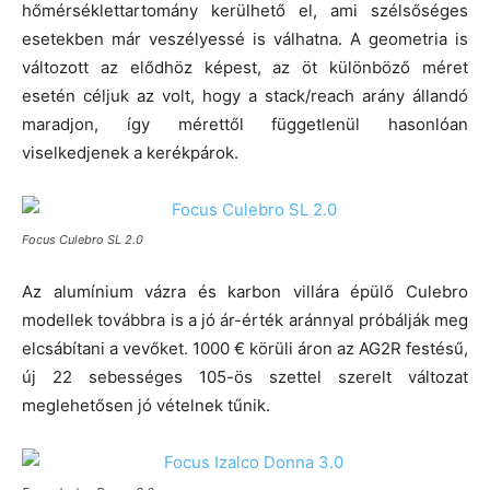
hőmérséklettartomány kerülhető el, ami szélsőséges
esetekben már veszélyessé is válhatna. A geometria is
változott az elődhöz képest, az öt különböző méret
esetén céljuk az volt, hogy a stack/reach arány állandó
maradjon, így mérettől függetlenül hasonlóan
viselkedjenek a kerékpárok.
Focus Culebro SL 2.0
Az alumínium vázra és karbon villára épülő Culebro
modellek továbbra is a jó ár-érték aránnyal próbálják meg
elcsábítani a vevőket. 1000 € körüli áron az AG2R festésű,
új 22 sebességes 105-ös szettel szerelt változat
meglehetősen jó vételnek tűnik.