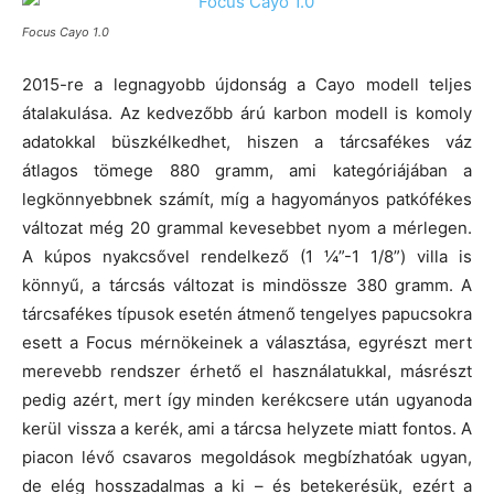
Focus Cayo 1.0
2015-re a legnagyobb újdonság a Cayo modell teljes
átalakulása. Az kedvezőbb árú karbon modell is komoly
adatokkal büszkélkedhet, hiszen a tárcsafékes váz
átlagos tömege 880 gramm, ami kategóriájában a
legkönnyebbnek számít, míg a hagyományos patkófékes
változat még 20 grammal kevesebbet nyom a mérlegen.
A kúpos nyakcsővel rendelkező (1 ¼”-1 1/8”) villa is
könnyű, a tárcsás változat is mindössze 380 gramm. A
tárcsafékes típusok esetén átmenő tengelyes papucsokra
esett a Focus mérnökeinek a választása, egyrészt mert
merevebb rendszer érhető el használatukkal, másrészt
pedig azért, mert így minden kerékcsere után ugyanoda
kerül vissza a kerék, ami a tárcsa helyzete miatt fontos. A
piacon lévő csavaros megoldások megbízhatóak ugyan,
de elég hosszadalmas a ki – és betekerésük, ezért a