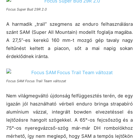
Focus Super Bud 29R 2.0
A harmadik „trail” szegmens az enduro felhasználásra
szánt SAM (Super All Mountain) modellt foglalja magába.
A 27,5”-es kerekű 160 mm-t mozgó gép tavaly nagy
feltűnést keltett a piacon, sőt a mai napig sokan
érdeklődnek iránta.
Focus SAM Focus Trail Team változat
Nem világmegváltó újdonság felfüggesztés terén, de egy
igazán jól használható vérbeli enduro bringa strapabíró
alumínium vázzal, integrált bowden elvezetéssel és
lejtőzésre hangolt szögekkel. A 65°-os fejcsőszög és a
75°-os nyeregvázcső-szög már-már DH rombolókhoz
mérhető, így nem meglepő, hogy SAM a tempós lejtőkön