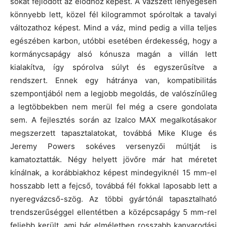
sokat fejlődött az elődhöz képest. A vázszett lényegesen
könnyebb lett, közel fél kilogrammot spóroltak a tavalyi
változathoz képest. Mind a váz, mind pedig a villa teljes
egészében karbon, utóbbi esetében érdekesség, hogy a
kormánycsapágy alsó kónusza magán a villán lett
kialakítva, így spórolva súlyt és egyszerűsítve a
rendszert. Ennek egy hátránya van, kompatibilitás
szempontjából nem a legjobb megoldás, de valószínűleg
a legtöbbekben nem merül fel még a csere gondolata
sem. A fejlesztés során az Izalco MAX megalkotásakor
megszerzett tapasztalatokat, továbbá Mike Kluge és
Jeremy Powers sokéves versenyzői múltját is
kamatoztatták. Négy helyett jövőre már hat méretet
kínálnak, a korábbiakhoz képest mindegyiknél 15 mm-el
hosszabb lett a fejcső, továbbá fél fokkal laposabb lett a
nyeregvázcső-szög. Az többi gyártónál tapasztalható
trendszerűséggel ellentétben a középcsapágy 5 mm-rel
feljebb került, ami bár elméletben rosszabb kanyarodási