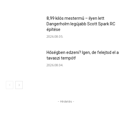
8,99 kilós mestermű – ilyen lett
Dangerholm legújabb Scott Spark RC
építése
2026.08.05.
Hőségben edzeni? Igen, de felejtsd el a
tavaszi tempót!
2026.08.04.
- Hirdetés -