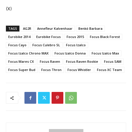
(X)
TAGS
AG2R
Annefleur Kalvenhaar
Benkó Barbara
Eurobike 2014
Eurobike Focus
Focus 2015
Focus Black Forest
Focus Cayo
Focus Culebro SL
Focus Izalco
Focus Izalco Chrono MAX
Focus Izalco Donna
Focus Izalco Max
Focus Mares CX
Focus Raven
Focus Raven Rookie
Focus SAM
Focus Super Bud
Focus Thron
Focus Whistler
Focus XC Team