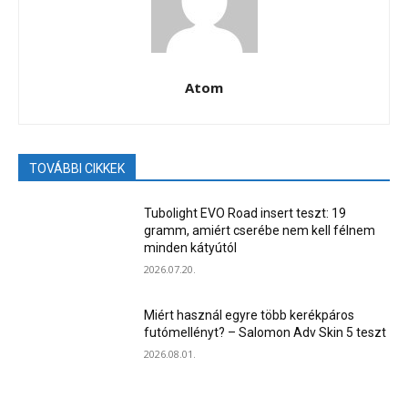
Atom
TOVÁBBI CIKKEK
Tubolight EVO Road insert teszt: 19
gramm, amiért cserébe nem kell félnem
minden kátyútól
2026.07.20.
Miért használ egyre több kerékpáros
futómellényt? – Salomon Adv Skin 5 teszt
2026.08.01.