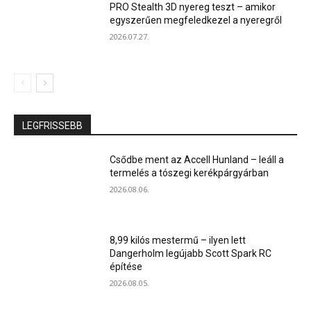
PRO Stealth 3D nyereg teszt – amikor
egyszerűen megfeledkezel a nyeregről
2026.07.27.
LEGFRISSEBB
Csődbe ment az Accell Hunland – leáll a
termelés a tószegi kerékpárgyárban
2026.08.06.
8,99 kilós mestermű – ilyen lett
Dangerholm legújabb Scott Spark RC
építése
2026.08.05.