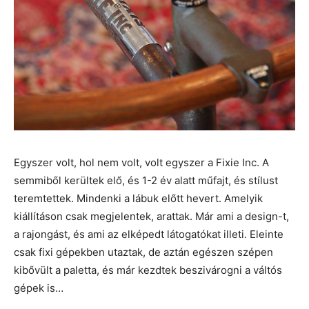
Egyszer volt, hol nem volt, volt egyszer a Fixie Inc. A
semmiből kerültek elő, és 1-2 év alatt műfajt, és stílust
teremtettek. Mindenki a lábuk előtt hevert. Amelyik
kiállításon csak megjelentek, arattak. Már ami a design-t,
a rajongást, és ami az elképedt látogatókat illeti. Eleinte
csak fixi gépekben utaztak, de aztán egészen szépen
kibővült a paletta, és már kezdtek beszivárogni a váltós
gépek is…