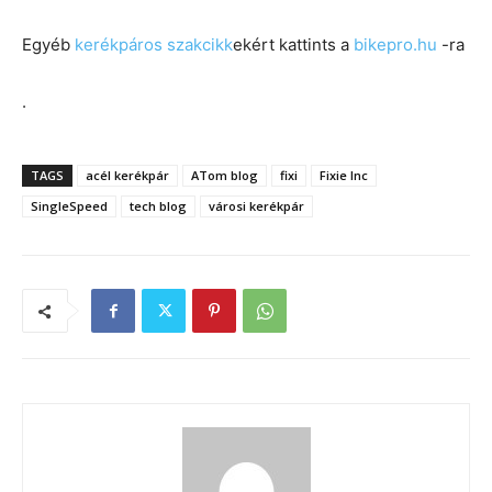
Egyéb
kerékpáros szakcikk
ekért kattints a
bikepro.hu
-ra
.
TAGS
acél kerékpár
ATom blog
fixi
Fixie Inc
SingleSpeed
tech blog
városi kerékpár