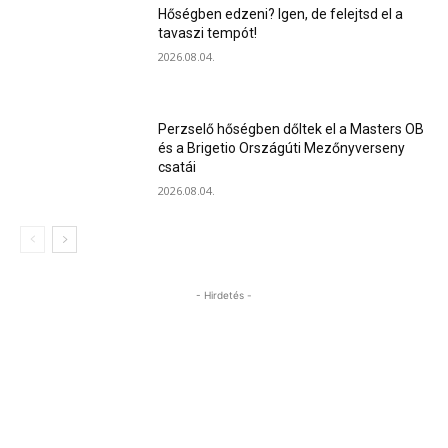
Hőségben edzeni? Igen, de felejtsd el a
tavaszi tempót!
2026.08.04.
Perzselő hőségben dőltek el a Masters OB
és a Brigetio Országúti Mezőnyverseny
csatái
2026.08.04.
- Hirdetés -