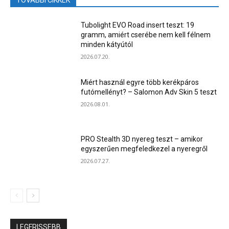
TOVÁBBI CIKKEK
Tubolight EVO Road insert teszt: 19
gramm, amiért cserébe nem kell félnem
minden kátyútól
2026.07.20.
Miért használ egyre több kerékpáros
futómellényt? – Salomon Adv Skin 5 teszt
2026.08.01.
PRO Stealth 3D nyereg teszt – amikor
egyszerűen megfeledkezel a nyeregről
2026.07.27.
LEGFRISSEBB