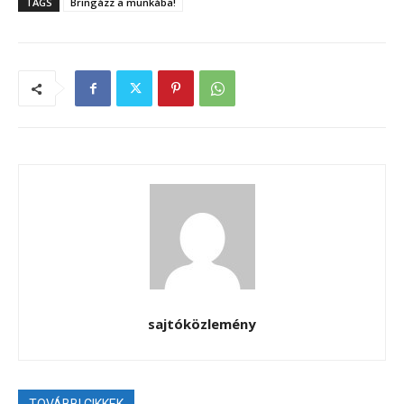
TAGS
Bringázz a munkába!
sajtóközlemény