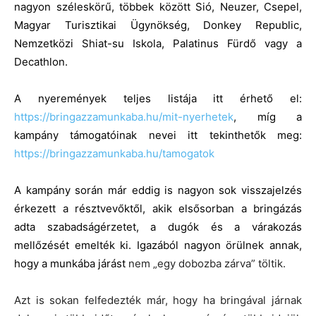
nagyon széleskörű, többek között Sió, Neuzer, Csepel,
Magyar Turisztikai Ügynökség, Donkey Republic,
Nemzetközi Shiat-su Iskola, Palatinus Fürdő vagy a
Decathlon.
A nyeremények teljes listája itt érhető el:
https://bringazzamunkaba.hu/mit-nyerhetek
, míg a
kampány támogatóinak nevei itt tekinthetők meg:
https://bringazzamunkaba.hu/tamogatok
A kampány során már eddig is nagyon sok visszajelzés
érkezett a résztvevőktől, akik elsősorban a bringázás
adta szabadságérzetet, a dugók és a várakozás
mellőzését emelték ki. Igazából nagyon örülnek annak,
hogy a munkába járást
nem „egy dobozba zárva” töltik.
Azt is sokan felfedezték már, hogy ha bringával járnak