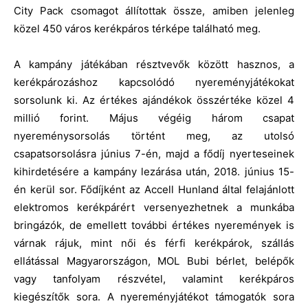
City Pack csomagot állítottak össze, amiben jelenleg
közel 450 város kerékpáros térképe található meg.
A kampány játékában résztvevők között hasznos, a
kerékpározáshoz kapcsolódó nyereményjátékokat
sorsolunk ki. Az értékes ajándékok összértéke közel 4
millió forint. Május végéig három csapat
nyereménysorsolás történt meg, az utolsó
csapatsorsolásra június 7-én, majd a fődíj nyerteseinek
kihirdetésére a kampány lezárása után, 2018. június 15-
én kerül sor.
Fődíjként az Accell Hunland által felajánlott
elektromos kerékpárért versenyezhetnek a munkába
bringázók, de emellett további értékes nyeremények is
várnak rájuk, mint női és férfi kerékpárok, szállás
ellátással Magyarországon, MOL Bubi bérlet, belépők
vagy tanfolyam részvétel, valamint kerékpáros
kiegészítők sora. A nyereményjátékot támogatók sora