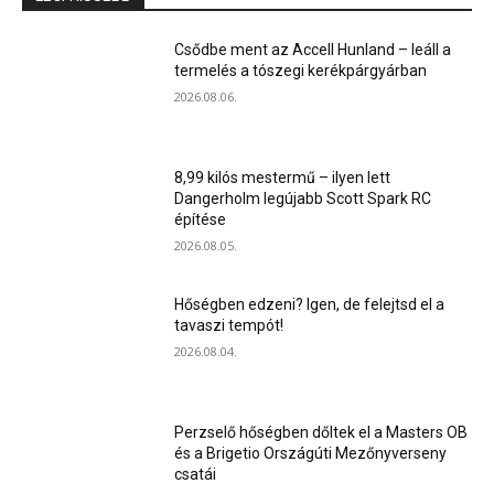
Csődbe ment az Accell Hunland – leáll a
termelés a tószegi kerékpárgyárban
2026.08.06.
8,99 kilós mestermű – ilyen lett
Dangerholm legújabb Scott Spark RC
építése
2026.08.05.
Hőségben edzeni? Igen, de felejtsd el a
tavaszi tempót!
2026.08.04.
Perzselő hőségben dőltek el a Masters OB
és a Brigetio Országúti Mezőnyverseny
csatái