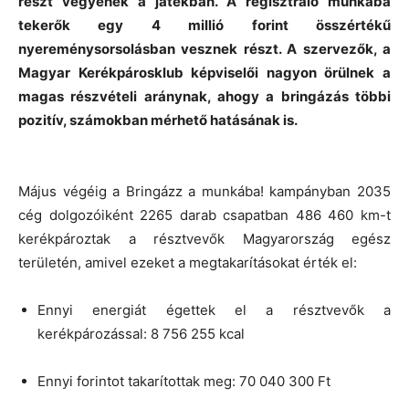
részt vegyenek a játékban. A regisztráló munkába
tekerők egy 4 millió forint összértékű
nyereménysorsolásban vesznek részt. A szervezők, a
Magyar Kerékpárosklub képviselői nagyon örülnek a
magas részvételi aránynak, ahogy a bringázás többi
pozitív, számokban mérhető hatásának is.
Május végéig a Bringázz a munkába! kampányban 2035
cég dolgozóiként 2265 darab csapatban 486 460 km-t
kerékpároztak a résztvevők Magyarország egész
területén, amivel ezeket a megtakarításokat érték el:
Ennyi energiát égettek el a résztvevők a
kerékpározással: 8 756 255 kcal
Ennyi forintot takarítottak meg: 70 040 300 Ft