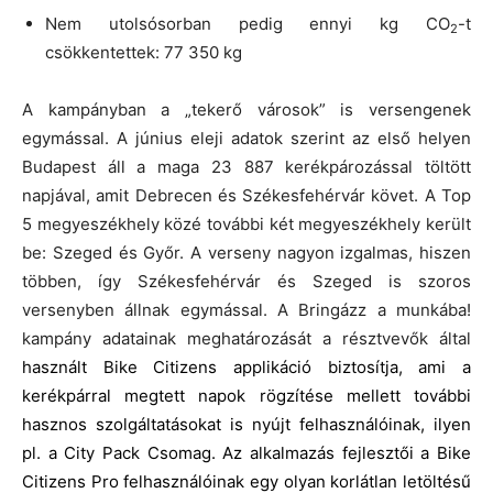
Nem utolsósorban pedig ennyi kg CO
-t
2
csökkentettek: 77 350 kg
A kampányban a „tekerő városok” is versengenek
egymással. A június eleji adatok szerint az első helyen
Budapest áll a maga 23 887 kerékpározással töltött
napjával, amit Debrecen és Székesfehérvár követ. A Top
5 megyeszékhely közé további két megyeszékhely került
be: Szeged és Győr. A verseny nagyon izgalmas, hiszen
többen, így Székesfehérvár és Szeged is szoros
versenyben állnak egymással. A Bringázz a munkába!
kampány adatainak meghatározását a résztvevők által
használt Bike Citizens applikáció biztosítja, ami a
kerékpárral megtett napok rögzítése mellett további
hasznos szolgáltatásokat is nyújt felhasználóinak, ilyen
pl. a City Pack Csomag.
Az alkalmazás fejlesztői a Bike
Citizens Pro felhasználóinak egy olyan korlátlan letöltésű