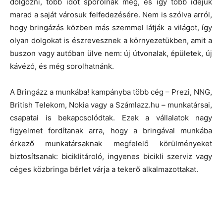
dolgozni, több időt spórolnak meg, és így több idejük
marad a saját városuk felfedezésére. Nem is szólva arról,
hogy bringázás közben más szemmel látják a világot, így
olyan dolgokat is észrevesznek a környezetükben, amit a
buszon vagy autóban ülve nem: új útvonalak, épületek, új
kávézó, és még sorolhatnánk.
A Bringázz a munkába! kampányba több cég – Prezi, NNG,
British Telekom, Nokia vagy a Számlazz.hu – munkatársai,
csapatai is bekapcsolódtak. Ezek a vállalatok nagy
figyelmet fordítanak arra, hogy a bringával munkába
érkező munkatársaknak megfelelő körülményeket
biztosítsanak: biciklitároló, ingyenes bicikli szerviz vagy
céges közbringa bérlet várja a tekerő alkalmazottakat.