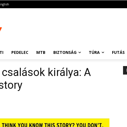
English
TI
PEDELEC
MTB
BIZTONSÁG
TÚRA
FUTÁS
csalások királya: A
story