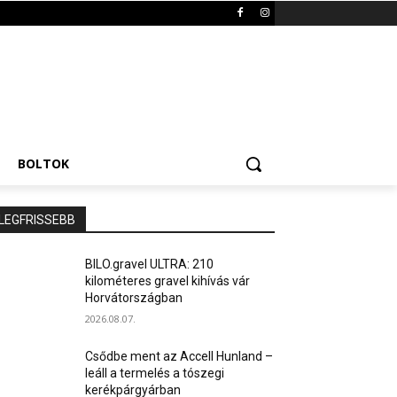
BOLTOK
LEGFRISSEBB
BILO.gravel ULTRA: 210
kilométeres gravel kihívás vár
Horvátországban
2026.08.07.
Csődbe ment az Accell Hunland –
leáll a termelés a tószegi
kerékpárgyárban