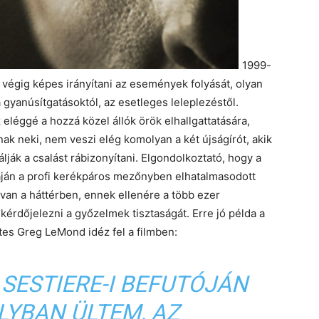
1999-
 végig képes irányítani az események folyását, olyan
 gyanúsítgatásoktól, az esetleges leleplezéstől.
eléggé a hozzá közel állók örök elhallgattatására,
tnak neki, nem veszi elég komolyan a két újságírót, akik
lják a csalást rábizonyítani. Elgondolkoztató, hogy a
áján a profi kerékpáros mezőnyben elhatalmasodott
 van a háttérben, ennek ellenére a több ezer
kérdőjelezni a győzelmek tisztaságát. Erre jó példa a
es Greg LeMond idéz fel a filmben:
 SESTIERE-I BEFUTÓJÁN
LYBAN ÜLTEM, AZ