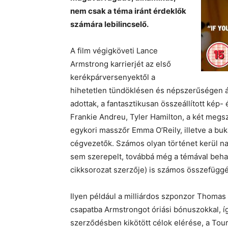
nem csak a téma iránt érdeklők
számára lebilincselő.
A film végigköveti Lance
Armstrong karrierjét az első
kerékpárversenyektől a
hihetetlen tündöklésen és népszerűségen át
adottak, a fantasztikusan összeállított kép
Frankie Andreu, Tyler Hamilton, a két megs
egykori masszőr Emma O’Reily, illetve a bu
cégvezetők. Számos olyan történet kerül n
sem szerepelt, továbbá még a témával beha
cikksorozat szerzője) is számos összefüggé
Ilyen például a milliárdos szponzor Thomas
csapatba Armstrongot óriási bónuszokkal, íg
szerződésben kikötött célok elérése, a Tou