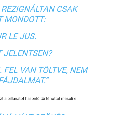
 REZIGNÁLTAN CSAK
T MONDOTT:
R LE JUS.
T JELENTSEN?
 FEL VAN TÖLTVE, NEM
 FÁJDALMAT.”
t a pillanatot hasonló történettel meséli el: