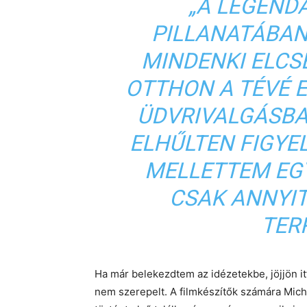
„A LEGEND
PILLANATÁBA
MINDENKI ELCS
OTTHON A TÉVÉ 
ÜDVRIVALGÁSBA 
ELHŰLTEN FIGYE
MELLETTEM EG
CSAK ANNYI
TER
Ha már belekezdtem az idézetekbe, jöjjön 
nem szerepelt. A filmkészítők számára Mich