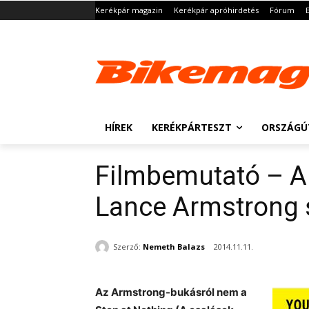
Kerékpár magazin
Kerékpár apróhirdetés
Fórum
HÍREK
KERÉKPÁRTESZT
ORSZÁGÚ
Filmbemutató – A 
Lance Armstrong 
Szerző:
Nemeth Balazs
2014.11.11.
Az Armstrong-bukásról nem a