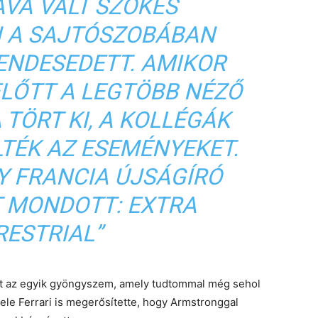
ÁVÁ VÁLT SZÖKÉS
N A SAJTÓSZOBÁBAN
ENDESEDETT. AMIKOR
ELŐTT A LEGTÖBB NÉZŐ
TÖRT KI, A KOLLÉGÁK
LTÉK AZ ESEMÉNYEKET.
Y FRANCIA ÚJSÁGÍRÓ
T MONDOTT: EXTRA
RESTRIAL”
itt az egyik gyöngyszem, amely tudtommal még sehol
ele Ferrari is megerősítette, hogy Armstronggal