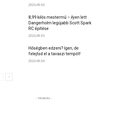
2026.08.06.
8,99 kilós mestermű – ilyen lett
Dangerholm legújabb Scott Spark
RC építése
2026.08.05.
Hőségben edzeni? Igen, de
felejtsd el a tavaszi tempót!
2026.08.04.
- Hirdetés -