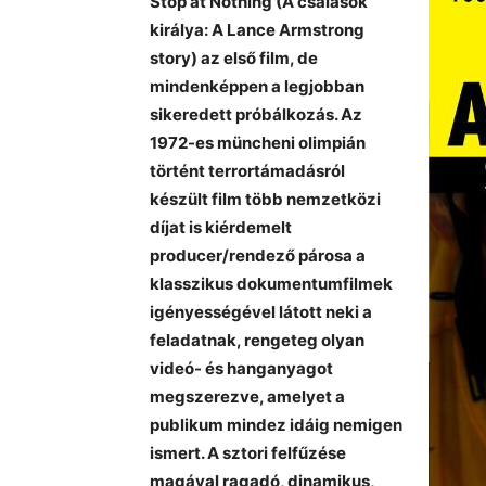
Stop at Nothing (A csalások
királya: A Lance Armstrong
story) az első film, de
mindenképpen a legjobban
sikeredett próbálkozás. Az
1972-es müncheni olimpián
történt terrortámadásról
készült film több nemzetközi
díjat is kiérdemelt
producer/rendező párosa a
klasszikus dokumentumfilmek
igényességével látott neki a
feladatnak, rengeteg olyan
videó- és hanganyagot
megszerezve, amelyet a
publikum mindez idáig nemigen
ismert. A sztori felfűzése
magával ragadó, dinamikus,