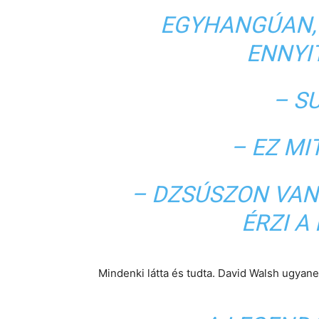
EGYHANGÚAN,
ENNYI
– SU
– EZ MI
– DZSÚSZON VAN.
ÉRZI A
Mindenki látta és tudta. David Walsh ugyanez