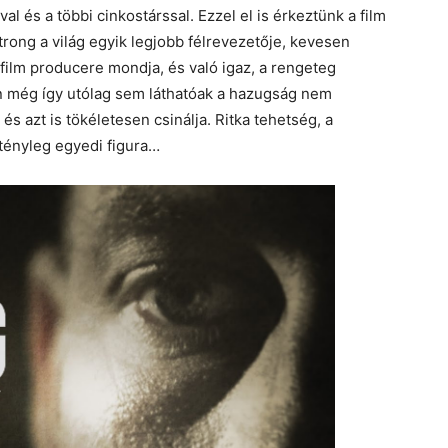
l és a többi cinkostárssal. Ezzel el is érkeztünk a film
ong a világ egyik legjobb félrevezetője, kevesen
 film producere mondja, és való igaz, a rengeteg
n még így utólag sem láthatóak a hazugság nem
 és azt is tökéletesen csinálja. Ritka tehetség, a
tényleg egyedi figura…