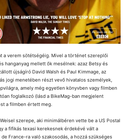
 a verem sötétségéig. Mivel a történet szereplői
- és hanganyag mellett ők mesélnek: azaz Betsy és
zállott újságíró David Walsh és Paul Kimmage, az
kás jogi menetében részt vevő hivatalos személyek,
apvilágra, amely még egyetlen könyvben vagy filmben
tóan foglalkozó (lásd a BikeMag-ban megjelent
st a filmben értett meg.
 Weisel szerepe, aki minimálbéren vette be a US Postal
y a fifikás texasi kerekesnek érdekévé vált a
r de France-ra való szakosodás, a hozzá szükséges