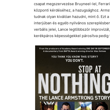
csapat megszervezése Bruyneel-lel, Ferrariva
központi kérdéséhez, a hazugsághoz. Armstr
tudnak olyan kiválóan hazudni, mint ő. Ezt a
interjúban és egyéb nyilvános szereplésbe
verbális jelei, Lance legtöbbször improvizál,
kerékpáros képességekkel párosítva pedig 