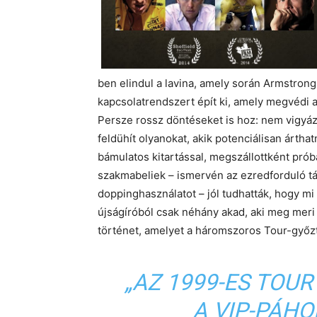
ben elindul a lavina, amely során Armstrong
kapcsolatrendszert épít ki, amely megvédi a
Persze rossz döntéseket is hoz: nem vigyáz 
feldühít olyanokat, akik potenciálisan ártha
bámulatos kitartással, megszállottként próbá
szakmabeliek – ismervén az ezredforduló t
doppinghasználatot – jól tudhatták, hogy mi
újságíróból csak néhány akad, aki meg meri 
történet, amelyet a háromszoros Tour-győzt
„AZ 1999-ES TOUR
A VIP-PÁHO