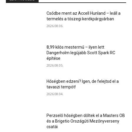
Csődbe ment az Accell Hunland – leáll a
termelés a tószegi kerékpárgyárban
2026.08.06.
8,99 kilós mestermű – ilyen lett
Dangerholm legújabb Scott Spark RC
építése
2026.08.05.
Hőségben edzeni? Igen, de felejtsd el a
tavaszi tempót!
2026.08.04.
Perzselő hőségben dőltek el a Masters OB
és a Brigetio Országúti Mezőnyverseny
csatái