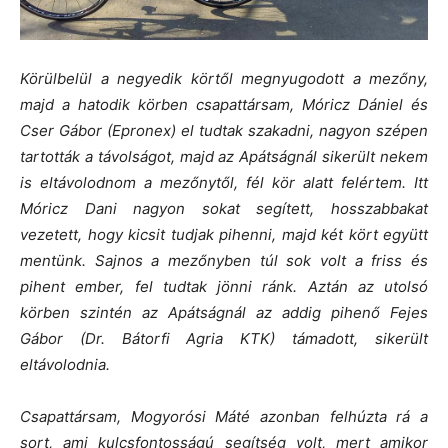
Körülbelül a negyedik körtől megnyugodott a mezőny,
majd a hatodik körben csapattársam, Móricz Dániel és
Cser Gábor (Epronex) el tudtak szakadni, nagyon szépen
tartották a távolságot, majd az Apátságnál sikerült nekem
is eltávolodnom a mezőnytől, fél kör alatt felértem.
Itt
Móricz Dani nagyon sokat segített, hosszabbakat
vezetett, hogy kicsit tudjak pihenni, majd két kört együtt
mentünk. Sajnos a mezőnyben túl sok volt a friss és
pihent ember, fel tudtak jönni ránk. Aztán az utolsó
körben szintén az Apátságnál az addig pihenő Fejes
Gábor (Dr. Bátorfi Agria KTK) támadott, sikerült
eltávolodnia.
Csapattársam, Mogyorósi Máté azonban felhúzta rá a
sort, ami kulcsfontosságú segítség volt, mert amikor