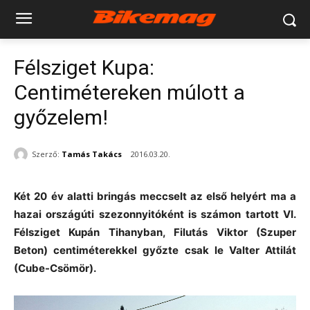
Félsziget Kupa:
Centimétereken múlott a
győzelem!
Szerző:
Tamás Takács
2016.03.20.
Két 20 év alatti bringás meccselt az első helyért ma a
hazai országúti szezonnyitóként is számon tartott VI.
Félsziget Kupán Tihanyban, Filutás Viktor (Szuper
Beton) centiméterekkel győzte csak le Valter Attilát
(Cube-Csömör).