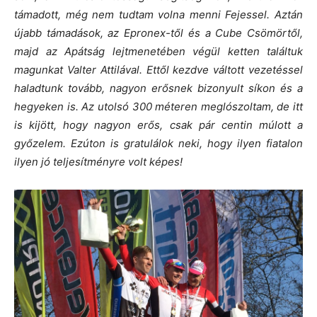
támadott, még nem tudtam volna menni Fejessel. Aztán
újabb támadások, az Epronex-től és a Cube Csömörtől,
majd az Apátság lejtmenetében végül ketten találtuk
magunkat Valter Attilával.
Ettől kezdve váltott vezetéssel
haladtunk tovább, nagyon erősnek bizonyult síkon és a
hegyeken is. Az utolsó 300 méteren meglószoltam, de itt
is kijött, hogy nagyon erős, csak pár centin múlott a
győzelem. Ezúton is gratulálok neki, hogy ilyen fiatalon
ilyen jó teljesítményre volt képes!