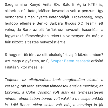
Szeghalminé Kenyó Anita (Dr. Bátorfi Agria KTK) is,
akinek a női kategóriában kevesebb volt a penzum, így
mondhatni simán nyerte kategóriáját. Érdekesség, hogy
legfőbb ellenfele Benkó Barbara (Focus XC Team) lett
volna, de Barbi az elit férfiakhoz nevezett, hasonlóan a
fogyatkozó főmezőnyben tekert a versenyen és még a
fiúk között is tisztes helyezést ért el.
S hogy mi történt az elit elsőségért zajló küzdelemben?
Azt maga a győztes, az új
Szuper Beton csapatát
erősítő
Filutás Viktor meséli el:
Teljesen az elképzeléseinknek megfelelően alakult a
verseny, rajt után azonnal támadások érték a mezőnyt, az
Epronex, a Cube Csömör volt aktív és természetesen
minden elmenésben benne volt valaki a mi csapatunkból
is, Lóki Bence ekkor sokat volt elöl, a mezőnyt is jól