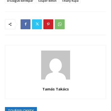
országúti kerékpár
Szuper Beton
Tihany Kupa
Tamás Takács
TOVÁBBI CIKKEK