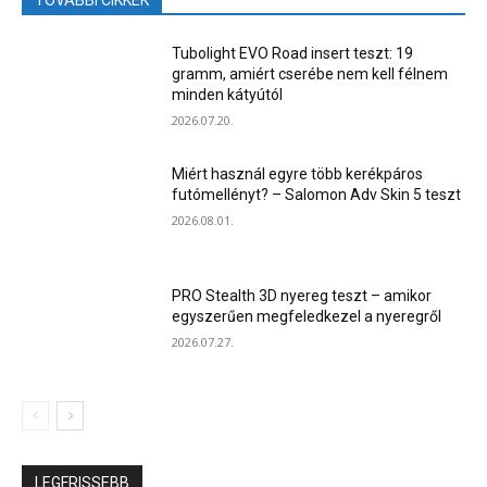
Tubolight EVO Road insert teszt: 19
gramm, amiért cserébe nem kell félnem
minden kátyútól
2026.07.20.
Miért használ egyre több kerékpáros
futómellényt? – Salomon Adv Skin 5 teszt
2026.08.01.
PRO Stealth 3D nyereg teszt – amikor
egyszerűen megfeledkezel a nyeregről
2026.07.27.
LEGFRISSEBB