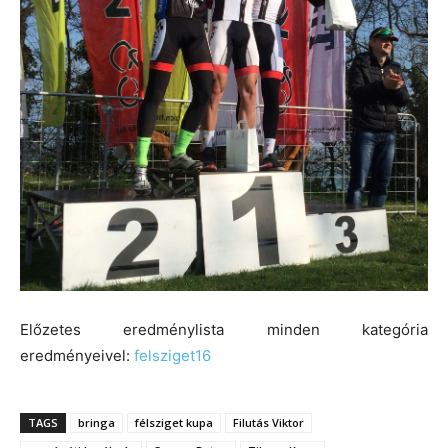
Előzetes eredménylista minden kategória
eredményeivel:
felsziget16
TAGS
bringa
félsziget kupa
Filutás Viktor