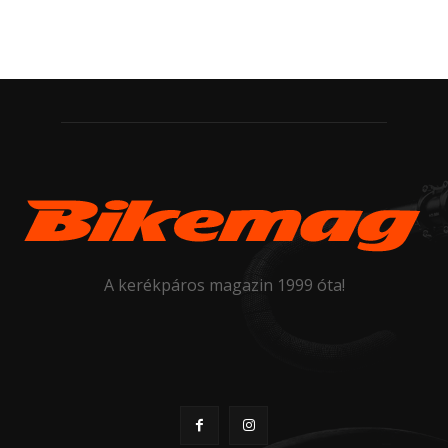
A kerékpáros magazin 1999 óta!