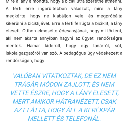
Mire a lány elmondta, hogy a bicikliútra szeretne átmenni.
A férfi erre ingerültebben válaszolt, mire a lány
megkérte, hogy ne kiabáljon vele, és megpróbálta
kikerülni a biciklijével. Erre a férfi felrúgta a biciklit, a lány
elesett. Otthon elmesélte édesanyjának, hogy mi történt,
aki nem akarta annyiban hagyni az ügyet, rendőrségre
mentek. Hamar kiderült, hogy egy tanárról, sőt,
iskolaigazgatóról van szó. A pedagógus úgy védekezett a
rendőrségen, hogy
VALÓBAN VITATKOZTAK, DE EZ NEM
TRÁGÁR MÓDON ZAJLOTT, ÉS NEM
VETTE ÉSZRE, HOGY A LÁNY ELESETT,
MERT AMIKOR HÁTRANÉZETT, CSAK
AZT LÁTTA, HOGY ÁLL A KERÉKPÁR
MELLETT ÉS TELEFONÁL.