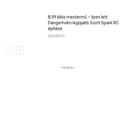
8,99 kilós mestermű – ilyen lett
Dangerholm legújabb Scott Spark RC
építése
2026.08.05.
- Hirdetés -