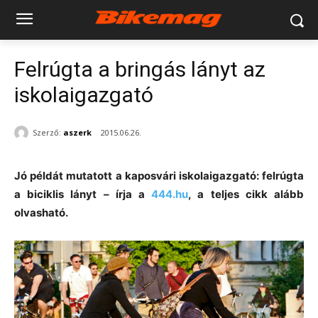
Felrúgta a bringás lányt az
iskolaigazgató
Szerző:
aszerk
2015.06.26.
Jó példát mutatott a kaposvári iskolaigazgató: felrúgta
a biciklis lányt – írja a
444.hu
, a teljes cikk alább
olvasható.