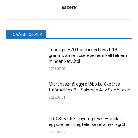
aszerk
TOVÁBBI CIKKEK
Tubolight EVO Road insert teszt: 19
gramm, amiért cserébe nem kell félnem
minden kátyútól
2026.07.20.
Miért használ egyre több kerékpáros
futómellényt? – Salomon Adv Skin 5 teszt
2026.08.01.
PRO Stealth 3D nyereg teszt – amikor
egyszerűen megfeledkezel a nyeregről
2026.07.27.