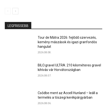
LEGFRISSEBB
Tour de Mátra 2026: fejlődő szervezés,
kemény mászások és igazi granfondós
hangulat
2026.08.08.
BILO.gravel ULTRA: 210 kilométeres gravel
kihívás vár Horvátországban
2026.08.07.
Csődbe ment az Accell Hunland – leáll a
termelés a tószegi kerékpárgyárban
2026.08.06.