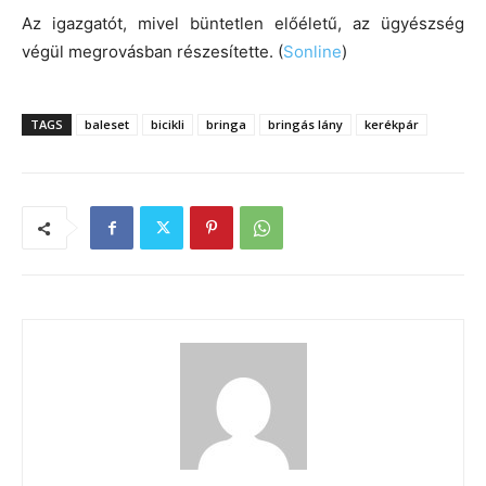
Az igazgatót, mivel büntetlen előéletű, az ügyészség
végül megrovásban részesítette. (
Sonline
)
TAGS
baleset
bicikli
bringa
bringás lány
kerékpár