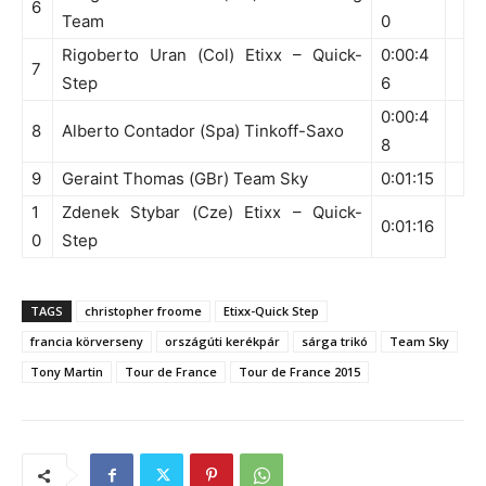
6
Team
0
Rigoberto Uran (Col) Etixx – Quick-
0:00:4
7
Step
6
0:00:4
8
Alberto Contador (Spa) Tinkoff-Saxo
8
9
Geraint Thomas (GBr) Team Sky
0:01:15
1
Zdenek Stybar (Cze) Etixx – Quick-
0:01:16
0
Step
TAGS
christopher froome
Etixx-Quick Step
francia körverseny
országúti kerékpár
sárga trikó
Team Sky
Tony Martin
Tour de France
Tour de France 2015