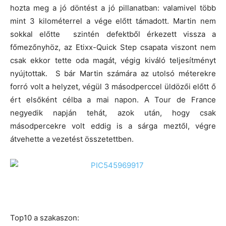
hozta meg a jó döntést a jó pillanatban: valamivel több
mint 3 kilométerrel a vége előtt támadott. Martin nem
sokkal előtte szintén defektből érkezett vissza a
főmezőnyhöz, az Etixx-Quick Step csapata viszont nem
csak ekkor tette oda magát, végig kiváló teljesítményt
nyújtottak. S bár Martin számára az utolsó méterekre
forró volt a helyzet, végül 3 másodperccel üldözői előtt ő
ért elsőként célba a mai napon. A Tour de France
negyedik napján tehát, azok után, hogy csak
másodpercekre volt eddig is a sárga meztől, végre
átvehette a vezetést összetettben.
Top10 a szakaszon: