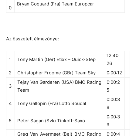
Bryan Coquard (Fra) Team Europcar
0
Az összetett élmezőnye:
12:40:
1
Tony Martin (Ger) Etixx – Quick-Step
26
2
Christopher Froome (GBr) Team Sky
0:00:12
Tejay Van Garderen (USA) BMC Racing
0:00:2
3
Team
5
0:00:3
4
Tony Gallopin (Fra) Lotto Soudal
8
0:00:3
5
Peter Sagan (Svk) Tinkoff-Saxo
9
Greg Van Avermaet (Bel) BMC Racing
0:00:4