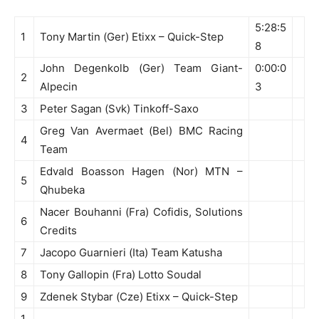
5:28:5
1
Tony Martin (Ger) Etixx – Quick-Step
8
John Degenkolb (Ger) Team Giant-
0:00:0
2
Alpecin
3
3
Peter Sagan (Svk) Tinkoff-Saxo
Greg Van Avermaet (Bel) BMC Racing
4
Team
Edvald Boasson Hagen (Nor) MTN –
5
Qhubeka
Nacer Bouhanni (Fra) Cofidis, Solutions
6
Credits
7
Jacopo Guarnieri (Ita) Team Katusha
8
Tony Gallopin (Fra) Lotto Soudal
9
Zdenek Stybar (Cze) Etixx – Quick-Step
1