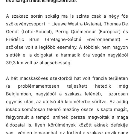
és a sárga trikót is megszerezte.
A szakasz során sokáig ma is szinte csak a négy fős
szökevénycsoport – Lieuwe Westra (Astana), Thomas De
Gendt (Lotto-Soudal), Perrig Quémeneur (Europcar) és
Frédéric Brun (Bretagne-Séché Environnement) –
szökése volt a legfőbb esemény. A többiek nem nagyon
siették el a dolgokat, a harmadik óra végén nagyjából
39,3 km volt az átlagsebesség.
A hét macskaköves szektorból hat volt francia területen
(a problémamentesen teljesített hetedik még
Belgiumban, nagyjából a szakasz felénél), szorosan
egymás után, az utolsó 45 kilométerbe sűrítve. Az addig
inkább komótosan tekerő mezőny össze is kapta magát,
felgyorsult a tempó, aminek persze megvoltak a maga
áldozatai is. Ilyen körülmények között akinek defektje
van, végleg lemaradhat, ez történt a szakasz egyik nagy