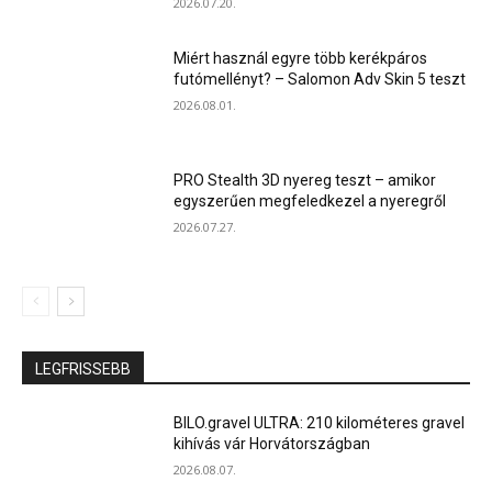
2026.07.20.
Miért használ egyre több kerékpáros
futómellényt? – Salomon Adv Skin 5 teszt
2026.08.01.
PRO Stealth 3D nyereg teszt – amikor
egyszerűen megfeledkezel a nyeregről
2026.07.27.
LEGFRISSEBB
BILO.gravel ULTRA: 210 kilométeres gravel
kihívás vár Horvátországban
2026.08.07.