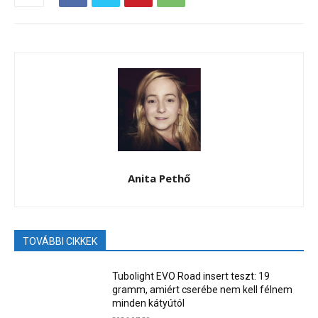
Anita Pethő
TOVÁBBI CIKKEK
Tubolight EVO Road insert teszt: 19
gramm, amiért cserébe nem kell félnem
minden kátyútól