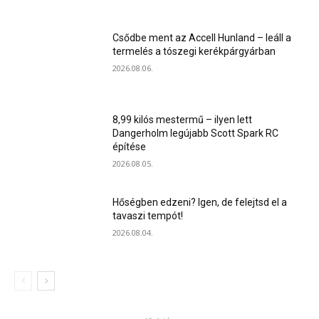
Csődbe ment az Accell Hunland – leáll a
termelés a tószegi kerékpárgyárban
2026.08.06.
8,99 kilós mestermű – ilyen lett
Dangerholm legújabb Scott Spark RC
építése
2026.08.05.
Hőségben edzeni? Igen, de felejtsd el a
tavaszi tempót!
2026.08.04.