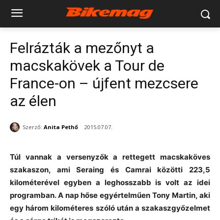
Felrázták a mezőnyt a
macskakövek a Tour de
France-on – újfent mezcsere
az élen
Szerző:
Anita Pethő
2015.07.07.
Túl vannak a versenyzők a rettegett macskaköves
szakaszon, ami Seraing és Camrai közötti 223,5
kilométerével egyben a leghosszabb is volt az idei
programban. A nap hőse egyértelműen Tony Martin, aki
egy három kilométeres szóló után a szakaszgyőzelmet