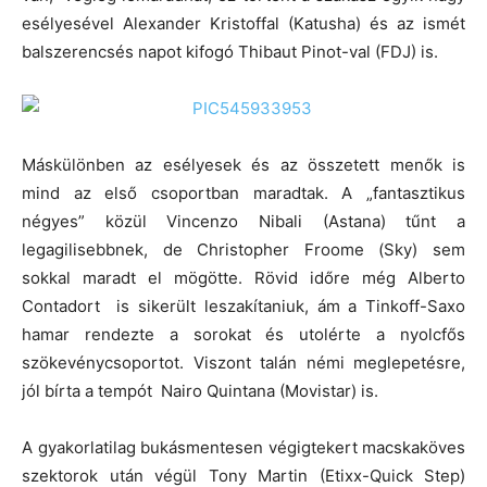
esélyesével Alexander Kristoffal (Katusha) és az ismét
balszerencsés napot kifogó Thibaut Pinot-val (FDJ) is.
Máskülönben az esélyesek és az összetett menők is
mind az első csoportban maradtak. A „fantasztikus
négyes” közül Vincenzo Nibali (Astana) tűnt a
legagilisebbnek, de Christopher Froome (Sky) sem
sokkal maradt el mögötte. Rövid időre még Alberto
Contadort is sikerült leszakítaniuk, ám a Tinkoff-Saxo
hamar rendezte a sorokat és utolérte a nyolcfős
szökevénycsoportot. Viszont talán némi meglepetésre,
jól bírta a tempót Nairo Quintana (Movistar) is.
A gyakorlatilag bukásmentesen végigtekert macskaköves
szektorok után végül Tony Martin (Etixx-Quick Step)