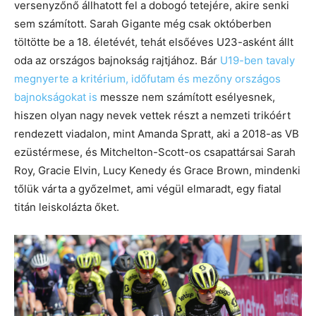
versenyzőnő állhatott fel a dobogó tetejére, akire senki
sem számított. Sarah Gigante még csak októberben
töltötte be a 18. életévét, tehát elsőéves U23-asként állt
oda az országos bajnokság rajtjához. Bár
U19-ben tavaly
megnyerte a kritérium, időfutam és mezőny országos
bajnokságokat is
messze nem számított esélyesnek,
hiszen olyan nagy nevek vettek részt a nemzeti trikóért
rendezett viadalon, mint Amanda Spratt, aki a 2018-as VB
ezüstérmese, és Mitchelton-Scott-os csapattársai Sarah
Roy, Gracie Elvin, Lucy Kenedy és Grace Brown, mindenki
tőlük várta a győzelmet, ami végül elmaradt, egy fiatal
titán leiskolázta őket.