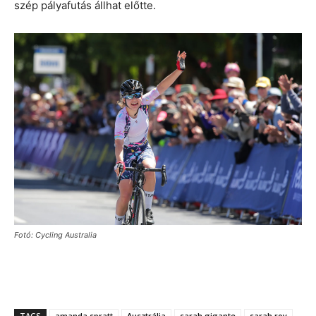
szép pályafutás állhat előtte.
Fotó: Cycling Australia
TAGS
amanda spratt
Ausztrália
sarah gigante
sarah roy