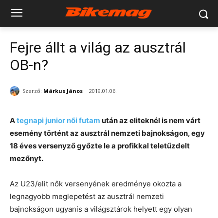
Fejre állt a világ az ausztrál
OB-n?
Szerző:
Márkus János
2019.01.06.
A
tegnapi junior női futam
után az eliteknél is nem várt
esemény történt az ausztrál nemzeti bajnokságon, egy
18 éves versenyző győzte le a profikkal teletűzdelt
mezőnyt.
Az U23/elit nők versenyének eredménye okozta a
legnagyobb meglepetést az ausztrál nemzeti
bajnokságon ugyanis a világsztárok helyett egy olyan