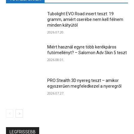
Tubolight EVO Road insert teszt: 19
gramm, amiért cserébe nem kell félnem
minden kátyútól
2026.07.20.
Miért használ egyre több kerékpáros
futómellényt? – Salomon Adv Skin 5 teszt
2026.08.01.
PRO Stealth 3D nyereg teszt – amikor
egyszerűen megfeledkezel a nyeregről
2026.07.27.
LEGFRISSEBB