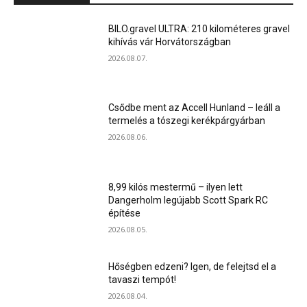
BILO.gravel ULTRA: 210 kilométeres gravel
kihívás vár Horvátországban
2026.08.07.
Csődbe ment az Accell Hunland – leáll a
termelés a tószegi kerékpárgyárban
2026.08.06.
8,99 kilós mestermű – ilyen lett
Dangerholm legújabb Scott Spark RC
építése
2026.08.05.
Hőségben edzeni? Igen, de felejtsd el a
tavaszi tempót!
2026.08.04.