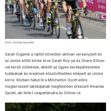
Fotó: Cycling Australia
Sarah Gigante a rajttól követően aktívan versenyzett és
az utolsó előtti körbe érve Sarah Roy-jal és Shara Gillow-
val került szökésbe, akiktől az ügyes kerékpárkezelési
tudásának és erejének köszönthetően ellépett az utolsó
körre. Közben hátulról a Mitchelton-Scott előre
megtervezett taktikájának megfelelően érkezett Amanda
Spratt, aki felért csapattársára és Gillow-ra.