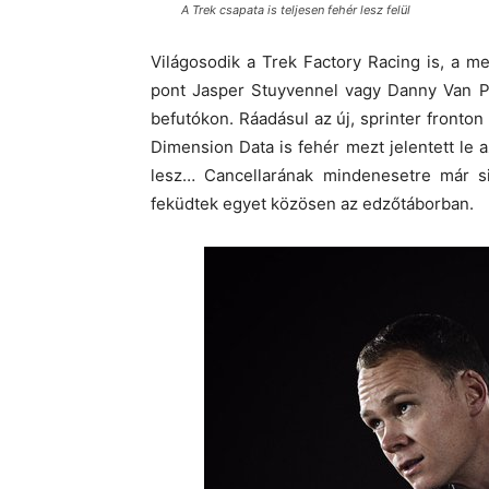
A Trek csapata is teljesen fehér lesz felül
Világosodik a Trek Factory Racing is, a me
pont Jasper Stuyvennel vagy Danny Van Po
befutókon. Ráadásul az új, sprinter front
Dimension Data is fehér mezt jelentett le a
lesz… Cancellarának mindenesetre már si
feküdtek egyet közösen az edzőtáborban.