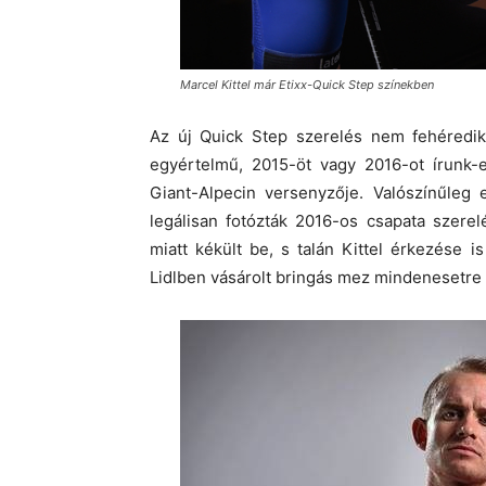
Marcel Kittel már Etixx-Quick Step színekben
Az új Quick Step szerelés nem fehéredik
egyértelmű, 2015-öt vagy 2016-ot írunk-e
Giant-Alpecin versenyzője. Valószínűleg
legálisan fotózták 2016-os csapata szere
miatt kékült be, s talán Kittel érkezése
Lidlben vásárolt bringás mez mindenesetre 