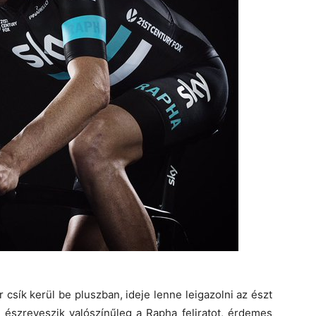
csík kerül be pluszban, ideje lenne leigazolni az észt
észreveszik valószínűleg a Rapha feliratot, érdemes