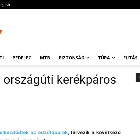
English
TI
PEDELEC
MTB
BIZTONSÁG
TÚRA
FUTÁS
i országúti kerékpáros
elkezdődtek az edzőtáborok
, tervezik a következő