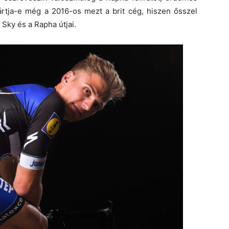
rtja-e még a 2016-os mezt a brit cég, hiszen ősszel
 Sky és a Rapha útjai.