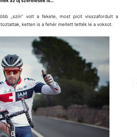
nek az új szerelések is…
bb „szín” volt a fekete, most picit visszafordult a
oztattak, ketten is a fehér mellett tették le a voksot.