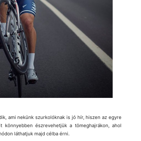
dik, ami nekünk szurkolóknak is jó hír, hiszen az egyre
hit könnyebben észrevehetjük a tömeghajrákon, ahol
ódon láthatjuk majd célba érni.