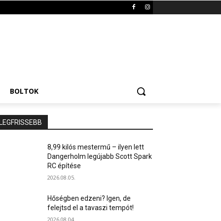
BOLTOK
LEGFRISSEBB
8,99 kilós mestermű – ilyen lett
Dangerholm legújabb Scott Spark
RC építése
2026.08.05.
Hőségben edzeni? Igen, de
felejtsd el a tavaszi tempót!
2026.08.04.