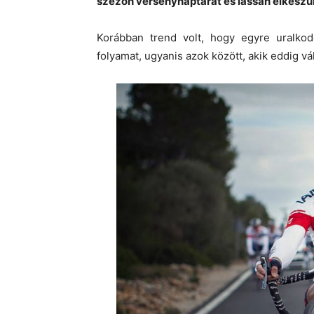
szezon versenynaptárát és lassan elkészül
Korábban trend volt, hogy egyre uralkodó
folyamat, ugyanis azok között, akik eddig vált