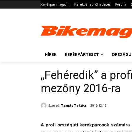
Kerékpár magazin
Kerékpár apróhirdetés
Fórum
HÍREK
KERÉKPÁRTESZT
ORSZÁGÚ
„Fehéredik” a prof
mezőny 2016-ra
Szerző:
Tamás Takács
2015.12.15.
A profi országúti kerékpárosok számára