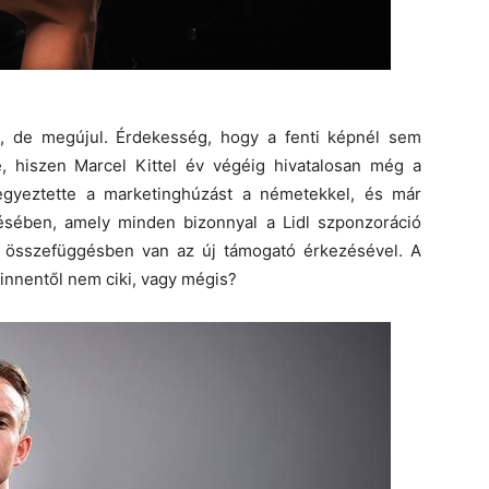
, de megújul. Érdekesség, hogy a fenti képnél sem
, hiszen Marcel Kittel év végéig hivatalosan még a
 egyeztette a marketinghúzást a németekkel, és már
lésében, amely minden bizonnyal a Lidl szponzoráció
 is összefüggésben van az új támogató érkezésével. A
innentől nem ciki, vagy mégis?