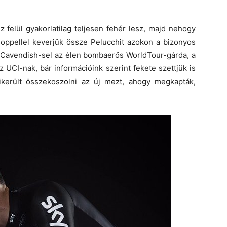
z felül gyakorlatilag teljesen fehér lesz, majd nehogy
ppellel keverjük össze Pelucchit azokon a bizonyos
on Cavendish-sel az élen bombaerős WorldTour-gárda, a
z UCI-nak, bár információink szerint fekete szettjük is
került összekoszolni az új mezt, ahogy megkapták,