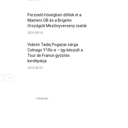
Perzselő hőségben dőltek el a
Masters OB és a Brigetio
Országúti Mezőnyverseny csatái
2026.08.04.
Videón Tadej Pogačar sárga
Colnago Y1Rs-e – így készült a
Tour de France győztes
kerékpárja
2026.08.03.
- Hirdetés -