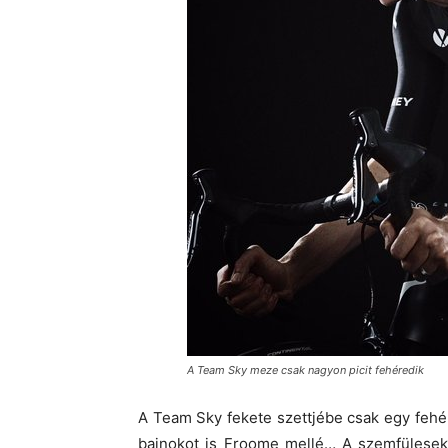
A Team Sky meze csak nagyon picit fehéredik
A Team Sky fekete szettjébe csak egy fehér 
bajnokot is Froome mellé… A szemfülesek 