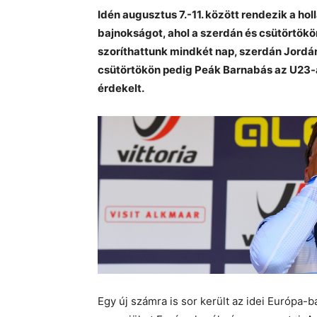
Idén augusztus 7.-11. között rendezik a ho
bajnokságot, ahol a szerdán és csütörtökön
szoríthattunk mindkét nap, szerdán Jordán
csütörtökön pedig Peák Barnabás az U23-as
érdekelt.
Egy új számra is sor került az idei Európa-