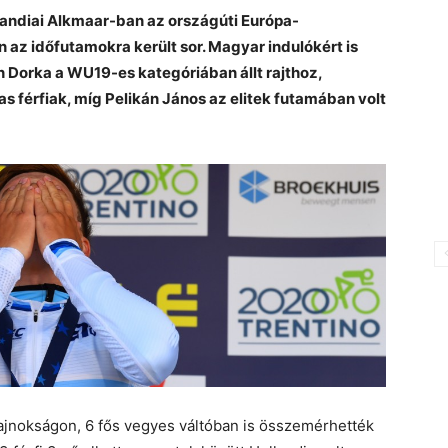
llandiai Alkmaar-ban az országúti Európa-
 az időfutamokra került sor. Magyar indulókért is
 Dorka a WU19-es kategóriában állt rajthoz,
 férfiak, míg Pelikán János az elitek futamában volt
bajnokságon, 6 fős vegyes váltóban is összemérhették