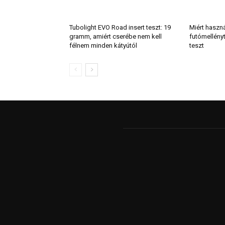
Tubolight EVO Road insert teszt: 19
Miért haszn
gramm, amiért cserébe nem kell
futómellény
félnem minden kátyútól
teszt