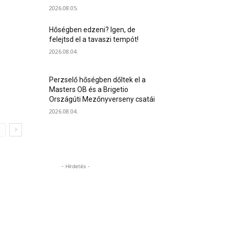
2026.08.05.
Hőségben edzeni? Igen, de
felejtsd el a tavaszi tempót!
2026.08.04.
Perzselő hőségben dőltek el a
Masters OB és a Brigetio
Országúti Mezőnyverseny csatái
2026.08.04.
- Hirdetés -