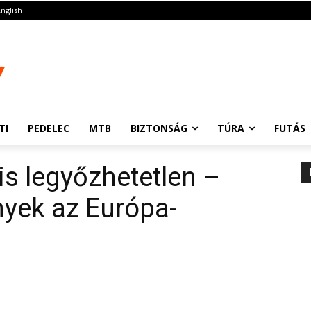
English
TI
PEDELEC
MTB
BIZTONSÁG
TÚRA
FUTÁS
is legyőzhetetlen –
yek az Európa-