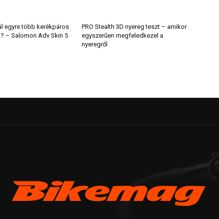
ál egyre több kerékpáros
PRO Stealth 3D nyereg teszt – amikor
t? – Salomon Adv Skin 5
egyszerűen megfeledkezel a
nyeregről