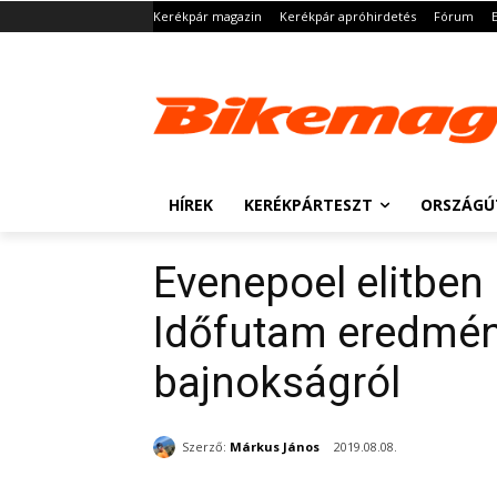
Kerékpár magazin
Kerékpár apróhirdetés
Fórum
HÍREK
KERÉKPÁRTESZT
ORSZÁGÚ
Evenepoel elitben 
Időfutam eredmén
bajnokságról
Szerző:
Márkus János
2019.08.08.