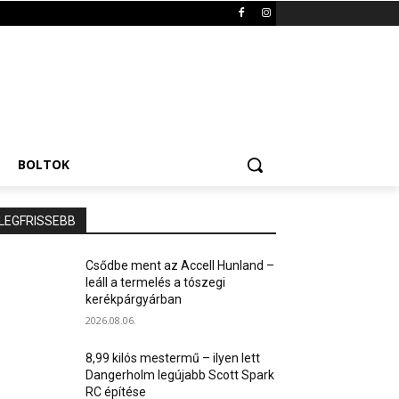
BOLTOK
LEGFRISSEBB
Csődbe ment az Accell Hunland –
leáll a termelés a tószegi
kerékpárgyárban
2026.08.06.
8,99 kilós mestermű – ilyen lett
Dangerholm legújabb Scott Spark
RC építése