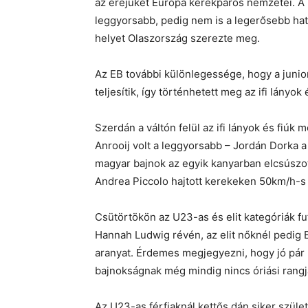
az erejüket Európa kerékpáros nemzetei. A 3 
leggyorsabb, pedig nem is a legerősebb hato
helyet Olaszország szerezte meg.
Az EB további különlegessége, hogy a junior
teljesítik, így történhetett meg az ifi lányok
Szerdán a váltón felül az ifi lányok és fiúk
Anrooij volt a leggyorsabb – Jordán Dorka a
magyar bajnok az egyik kanyarban elcsúszott 
Andrea Piccolo hajtott kerekeken 50km/h-s 
Csütörtökön az U23-as és elit kategóriák 
Hannah Ludwig révén, az elit nőknél pedig E
aranyat. Érdemes megjegyezni, hogy jó pár 
bajnokságnak még mindig nincs óriási rangj
Az U23-as férfiaknál kettős dán siker szüle