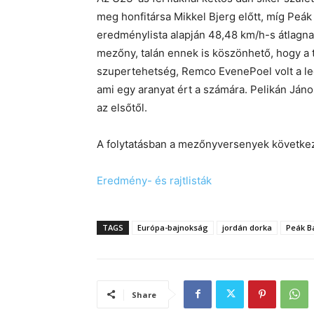
meg honfitársa Mikkel Bjerg előtt, míg Peák
eredménylista alapján 48,48 km/h-s átlagnak f
mezőny, talán ennek is köszönhető, hogy a 
szupertehetség, Remco EvenePoel volt a le
ami egy aranyat ért a számára. Pelikán Jáno
az elsőtől.
A folytatásban a mezőnyversenyek követke
Eredmény- és rajtlisták
TAGS
Európa-bajnokság
jordán dorka
Peák B
Share