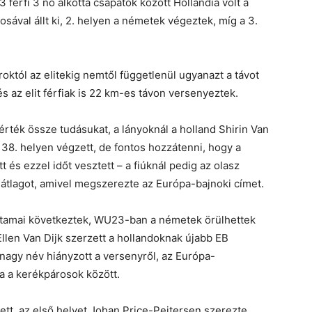
férfi 3 nő alkotta csapatok között Hollandia volt a
sával állt ki, 2. helyen a németek végeztek, míg a 3.
októl az elitekig nemtől függetlenül ugyanazt a távot
 és az elit férfiak is 22 km-es távon versenyeztek.
 mérték össze tudásukat, a lányoknál a holland Shirin Van
 38. helyen végzett, de fontos hozzátenni, hogy a
és ezzel időt vesztett – a fiúknál pedig az olasz
átlagot, amivel megszerezte az Európa-bajnoki címet.
futamai következtek, WU23-ban a németek örülhettek
llen Van Dijk szerzett a hollandoknak újabb EB
nagy név hiányzott a versenyről, az Európa-
a a kerékpárosok között.
tett, az első helyet Johan Price-Pejtersen szerezte