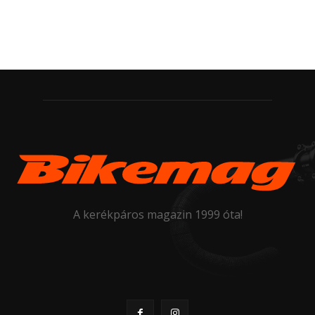
A kerékpáros magazin 1999 óta!