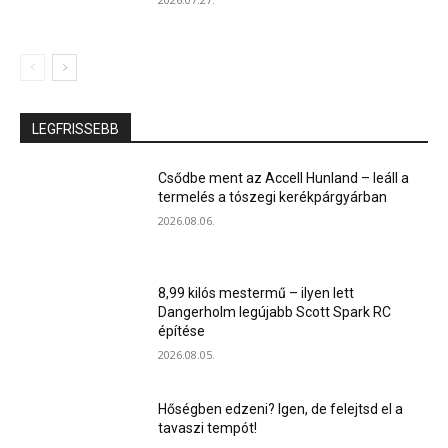
LEGFRISSEBB
Csődbe ment az Accell Hunland – leáll a
termelés a tószegi kerékpárgyárban
2026.08.06.
8,99 kilós mestermű – ilyen lett
Dangerholm legújabb Scott Spark RC
építése
2026.08.05.
Hőségben edzeni? Igen, de felejtsd el a
tavaszi tempót!