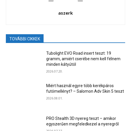
aszerk
TOVÁBBI CIKKEK
Tubolight EVO Road insert teszt: 19
gramm, amiért cserébe nem kell félnem
minden kátyútól
2026.07.20.
Miért használ egyre több kerékpáros
futómellényt? – Salomon Adv Skin 5 teszt
2026.08.01.
PRO Stealth 3D nyereg teszt – amikor
egyszerűen megfeledkezel a nyeregről
2026.07.27.