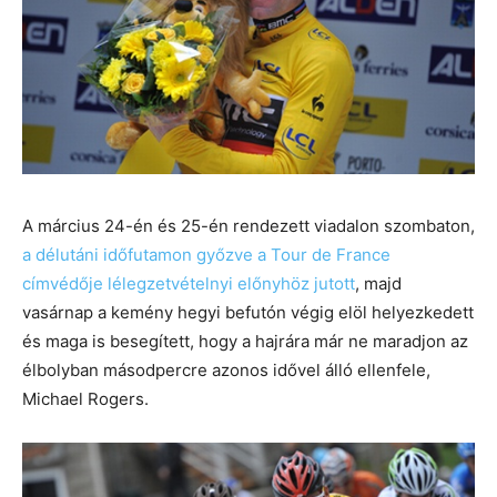
A március 24-én és 25-én rendezett viadalon szombaton,
a délutáni időfutamon győzve a Tour de France
címvédője lélegzetvételnyi előnyhöz jutott
, majd
vasárnap a kemény hegyi befutón végig elöl helyezkedett
és maga is besegített, hogy a hajrára már ne maradjon az
élbolyban másodpercre azonos idővel álló ellenfele,
Michael Rogers.