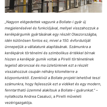
„Nagyon elégedettek vagyunk a Bollate-i gyár új
megjelenésével és funkciójával, mellyel visszahozzuk a
kerékpárgumik gyártásának egy részét Olaszországba,
idén különösen fontos ez, mivel a 150. évfordulóját
ünnepeljük a vállalatunk alapításának. Számunkra a
kerékpárok történelmi és szimbolikus értékkel bírnak
hiszen a kerékpár gumik voltak a Pirelli történetének
legelső abroncsai és ma üzletünknek ezt a részét
visszahozzuk csupán néhány kilométerre a
központunktól. Ezenkívül a Bollate projekt lehetővé teszi
számunkra, hogy fejlesszük ezt a vidéket és egy modern,
fenntartható üzemmé alakítsuk a Bollate-i gyárunkat.”
–
nyilatkozta Andrea Casaluci, a Pirelli műveleti
vezérigazgatója.