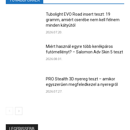
Tubolight EVO Road insert teszt: 19
gramm, amiért cserébe nem kell félnem
minden kátyútól
2026.07.20.
Miért használ egyre több kerékpáros
futómellényt? – Salomon Adv Skin 5 teszt
2026.08.01.
PRO Stealth 3D nyereg teszt – amikor
egyszerűen megfeledkezel a nyeregről
2026.07.27.
LEGFRISSEBB