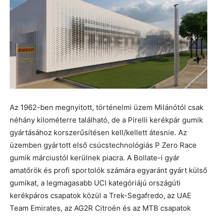
Az 1962-ben megnyitott, történelmi üzem Milánótól csak
néhány kilométerre található, de a Pirelli kerékpár gumik
gyártásához korszerűsítésen kell/kellett átesnie. Az
üzemben gyártott első csúcstechnológiás P Zero Race
gumik márciustól kerülnek piacra. A Bollate-i gyár
amatőrök és profi sportolók számára egyaránt gyárt külső
gumikat, a legmagasabb UCI kategóriájú országúti
kerékpáros csapatok közül a Trek-Segafredo, az UAE
Team Emirates, az AG2R Citroën és az MTB csapatok