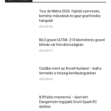
Tour de Mátra 2026: fejlődő szervezés,
kemény mászások és igazi granfondós
hangulat
2026.08.08.
BILO.gravel ULTRA: 210 kilométeres gravel
kihívás vár Horvátországban
2026.08.07.
Csődbe ment az Accell Hunland – leáll a
termelés a tószegi kerékpárgyárban
2026.08.06.
8,99 kilós mestermű – ilyen lett
Dangerholm legújabb Scott Spark RC
építése