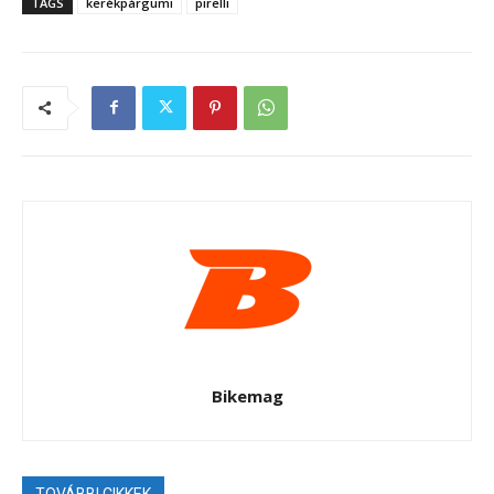
TAGS
kerékpárgumi
pirelli
Bikemag
TOVÁBBI CIKKEK