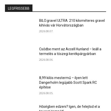
LEGFRISSEBB
BILO.gravel ULTRA: 210 kilométeres gravel
kihívás vár Horvátországban
2026.08.07.
Csődbe ment az Accell Hunland – leáll a
termelés a tószegi kerékpárgyárban
2026.08.06.
8,99 kilós mestermű – ilyen lett
Dangerholm legújabb Scott Spark RC
építése
2026.08.05.
Hőségben edzeni? Igen, de felejtsd el a