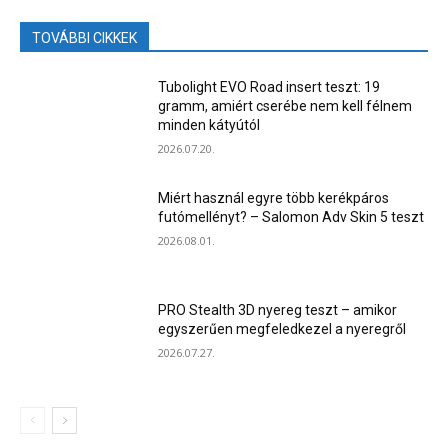
TOVÁBBI CIKKEK
Tubolight EVO Road insert teszt: 19
gramm, amiért cserébe nem kell félnem
minden kátyútól
2026.07.20.
Miért használ egyre több kerékpáros
futómellényt? – Salomon Adv Skin 5 teszt
2026.08.01.
PRO Stealth 3D nyereg teszt – amikor
egyszerűen megfeledkezel a nyeregről
2026.07.27.