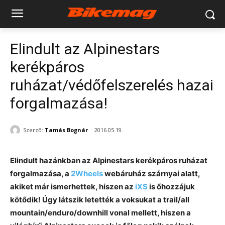
Elindult az Alpinestars
kerékpáros
ruházat/védőfelszerelés hazai
forgalmazása!
Szerző:
Tamás Bognár
2016.05.19.
Elindult hazánkban az Alpinestars kerékpáros ruházat
forgalmazása, a
2Wheels
webáruház szárnyai alatt,
akiket már ismerhettek, hiszen az
iXS
is őhozzájuk
kötődik! Úgy látszik letették a voksukat a trail/all
mountain/enduro/downhill vonal mellett, hiszen a