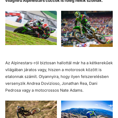
világhírű Alpinestars cuccok is főleg nekik szólnak.
Az Alpinestars-ról biztosan hallottál már ha a kétkerekűek
világában járatos vagy, hiszen a motorosok között is
etalonnak számít. Olyannyira, hogy ilyen felszerelésben
versenyzik Andrea Dovizioso, Jonathan Rea, Dani
Pedrosa vagy a motocrossos Nate Adams.