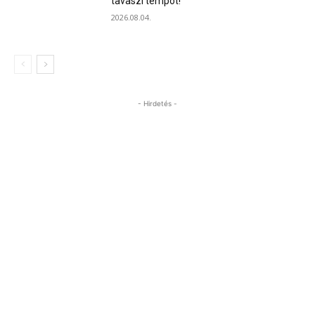
tavaszi tempót!
2026.08.04.
- Hirdetés -