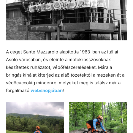
A céget Sante Mazzarolo alapította 1963-ban az itáliai
Asolo városában, és eleinte a motokrosszosoknak
készítettek ruházatot, védőfelszereléseket. Mára a
bringás kínálat kiterjed az aláöltözetektől a mezeken át a
védőcuccokig mindenre, melyeket meg is találsz már a
forgalmazó
webshopjában
!