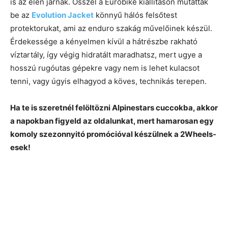
is az élen járnak. Ősszel a Eurobike kiállításon mutatták
be az
Evolution Jacket
könnyű hálós felsőtest
protektorukat, ami az enduro szakág művelőinek készül.
Érdekessége a kényelmen kívül a hátrészbe rakható
víztartály, így végig hidratált maradhatsz, mert ugye a
hosszú rugóutas gépekre vagy nem is lehet kulacsot
tenni, vagy úgyis elhagyod a köves, technikás terepen.
Ha te is szeretnél felöltözni Alpinestars cuccokba, akkor
a napokban figyeld az oldalunkat, mert hamarosan egy
komoly szezonnyitó promócióval készülnek a 2Wheels-
esek!