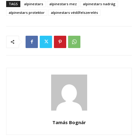
TAGS
alpinestars
alpinestars mez
alpinestars nadrág
alpinestars protektor
alpinestars védőfelszerelés
Tamás Bognár