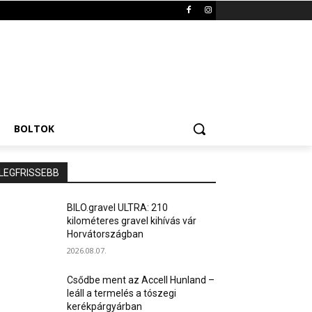
BOLTOK
LEGFRISSEBB
BILO.gravel ULTRA: 210
kilométeres gravel kihívás vár
Horvátországban
2026.08.07.
Csődbe ment az Accell Hunland –
leáll a termelés a tószegi
kerékpárgyárban