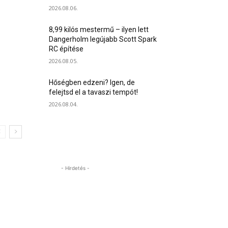
2026.08.06.
8,99 kilós mestermű – ilyen lett
Dangerholm legújabb Scott Spark
RC építése
2026.08.05.
Hőségben edzeni? Igen, de
felejtsd el a tavaszi tempót!
2026.08.04.
- Hirdetés -