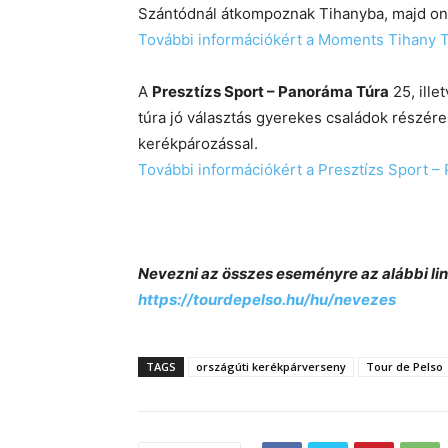
Szántódnál átkompoznak Tihanyba, majd onn
További információkért a Moments Tihany Túr
A
Presztízs Sport – Panoráma Túra
25, ille
túra jó választás gyerekes családok részér
kerékpározással.
További információkért a Presztízs Sport – 
Nevezni az összes eseményre az alábbi li
https://tourdepelso.hu/hu/nevezes
TAGS
országúti kerékpárverseny
Tour de Pelso