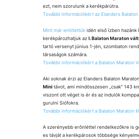
ezt, nem szorulunk a kerékpárútra.
További információkért az Elanders Balaton 
Mint már említettük
idén első ízben hazánk 
kerékpározhatjuk az
I. Balaton Maraton vál
tartó versenyt június 1-jén, szombaton rend
társaságok számára.
További információkért a Balaton Maraton Vál
Aki soknak érzi az Elanders Balaton Maraton
Mini
távot, ami mindösszesen „csak” 143 km
viszont ott véget is ér és az indulók kompp
gurulni Siófokra.
További információkért a Balaton Maraton Min
A szerényebb erőnléttel rendelkezőkre is g
es távját a kerékpárosok többsége kényelmes