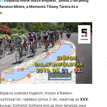
tó
csapatai mérik össze erejüket, június 2-án pedig
Maraton Minire, a Moments Tihany Túrára és a
r.
rékpáros számára fogalom, hiszen a Balaton
tízzsel bír, ráadásul június 2-án, vasárnap az
XXV.
lyosan Siófoktól Siófokig kint az úton tehetjük meg