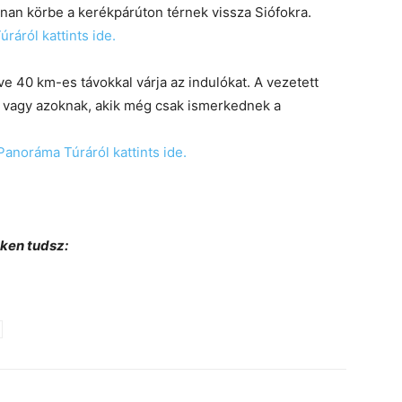
an körbe a kerékpárúton térnek vissza Siófokra.
áról kattints ide.
tve 40 km-es távokkal várja az indulókat. A vezetett
e vagy azoknak, akik még csak ismerkednek a
Panoráma Túráról kattints ide.
nken tudsz: