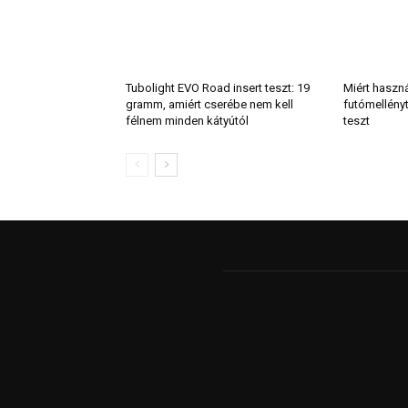
Tubolight EVO Road insert teszt: 19
Miért haszn
gramm, amiért cserébe nem kell
futómellény
félnem minden kátyútól
teszt