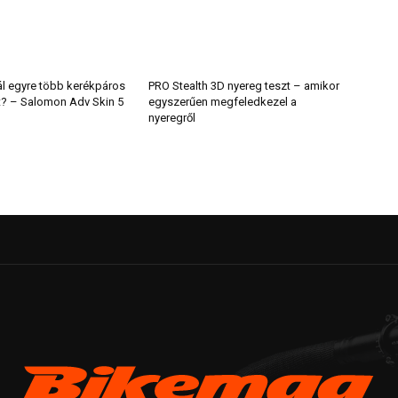
ál egyre több kerékpáros
PRO Stealth 3D nyereg teszt – amikor
t? – Salomon Adv Skin 5
egyszerűen megfeledkezel a
nyeregről