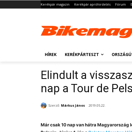
Kerékpár magazin
Kerékpár apróhirdetés
Fórum
HÍREK
KERÉKPÁRTESZT
ORSZÁGÚ
Elindult a vissza
nap a Tour de Pels
Szerző:
Márkus János
2019.05.22.
Már csak 10 nap van hátra Magyarország 