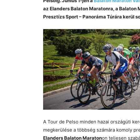
Pelsoig. Június 1-jén a
Balaton Maraton Vál
az Elanders Balaton Maratonra, a Balaton 
Presztízs Sport – Panoráma Túrára kerül so
A Tour de Pelso minden hazai országúti ke
megkerülése a többség számára komoly presz
Elanders Balaton Maraton
on teljesen szabá