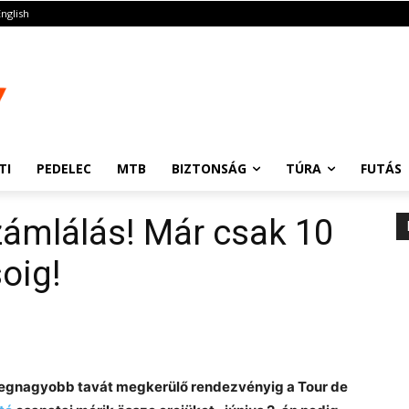
English
TI
PEDELEC
MTB
BIZTONSÁG
TÚRA
FUTÁS
számlálás! Már csak 10
oig!
legnagyobb tavát megkerülő rendezvényig a Tour de