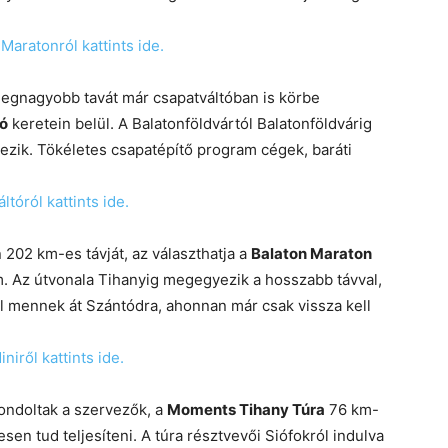
Maratonról kattints ide.
legnagyobb tavát már csapatváltóban is körbe
tó
keretein belül. A Balatonföldvártól Balatonföldvárig
ezik. Tökéletes csapatépítő program cégek, baráti
tóról kattints ide.
 202 km-es távját, az választhatja a
Balaton Maraton
. Az útvonala Tihanyig megegyezik a hosszabb távval,
al mennek át Szántódra, ahonnan már csak vissza kell
iről kattints ide.
ondoltak a szervezők, a
Moments Tihany Túra
76 km-
en tud teljesíteni. A túra résztvevői Siófokról indulva