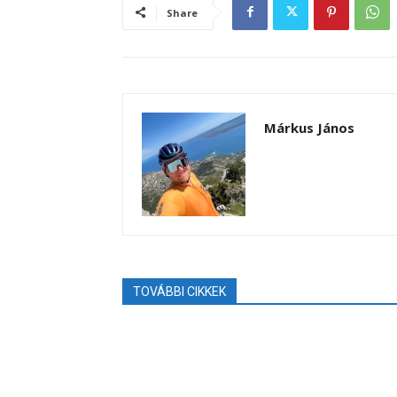
Share
Márkus János
TOVÁBBI CIKKEK