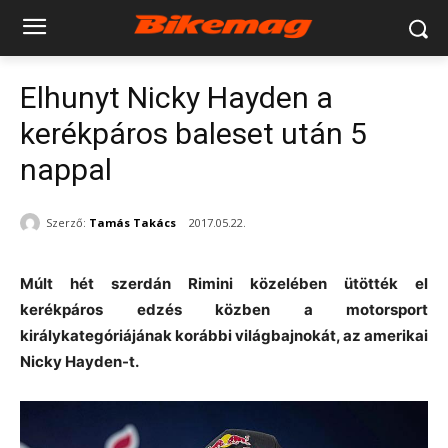
Elhunyt Nicky Hayden a
kerékpáros baleset után 5
nappal
Szerző:
Tamás Takács
2017.05.22.
Múlt hét szerdán Rimini közelében ütötték el
kerékpáros edzés közben a motorsport
királykategóriájának korábbi világbajnokát, az amerikai
Nicky Hayden-t.