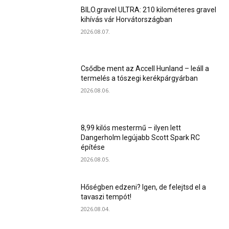
BILO.gravel ULTRA: 210 kilométeres gravel
kihívás vár Horvátországban
2026.08.07.
Csődbe ment az Accell Hunland – leáll a
termelés a tószegi kerékpárgyárban
2026.08.06.
8,99 kilós mestermű – ilyen lett
Dangerholm legújabb Scott Spark RC
építése
2026.08.05.
Hőségben edzeni? Igen, de felejtsd el a
tavaszi tempót!
2026.08.04.