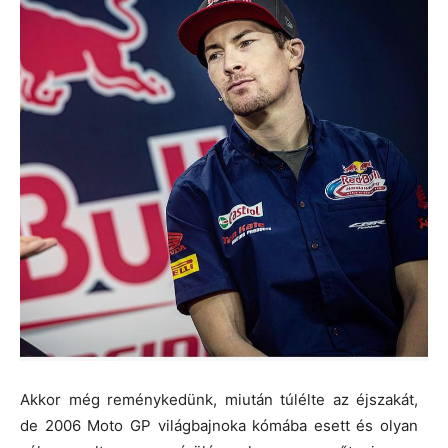
Akkor még reménykedünk, miután túlélte az éjszakát,
de 2006 Moto GP világbajnoka kómába esett és olyan