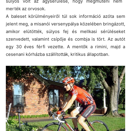
súlyos volt az agysérülése, hogy megműteni nem
merték az orvosok.
A baleset körülményeiről túl sok információ azóta sem
jelent meg, a misanói versenypálya közelében bringázott,
amikor elütötték, súlyos fej és mellkasi sérüléseket
szenvedett, valamint csípője és combja is tört. Az autót
egy 30 éves férfi vezette. A mentők a rimini, majd a
cesenani kórházba szállították, kritikus állapotban.