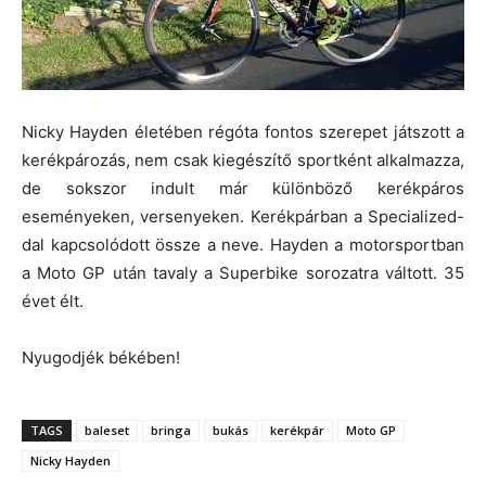
Nicky Hayden életében régóta fontos szerepet játszott a
kerékpározás, nem csak kiegészítő sportként alkalmazza,
de sokszor indult már különböző kerékpáros
eseményeken, versenyeken. Kerékpárban a Specialized-
dal kapcsolódott össze a neve. Hayden a motorsportban
a Moto GP után tavaly a Superbike sorozatra váltott. 35
évet élt.
Nyugodjék békében!
TAGS
baleset
bringa
bukás
kerékpár
Moto GP
Nicky Hayden