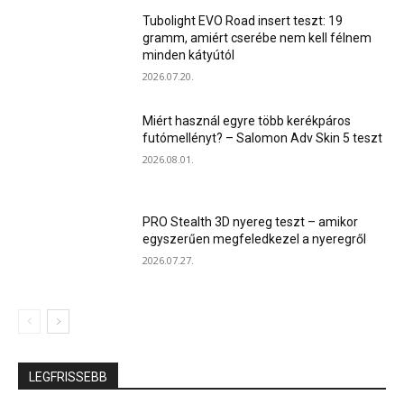
Tubolight EVO Road insert teszt: 19
gramm, amiért cserébe nem kell félnem
minden kátyútól
2026.07.20.
Miért használ egyre több kerékpáros
futómellényt? – Salomon Adv Skin 5 teszt
2026.08.01.
PRO Stealth 3D nyereg teszt – amikor
egyszerűen megfeledkezel a nyeregről
2026.07.27.
LEGFRISSEBB