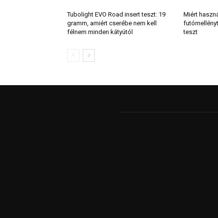
Tubolight EVO Road insert teszt: 19
Miért haszn
gramm, amiért cserébe nem kell
futómellény
félnem minden kátyútól
teszt