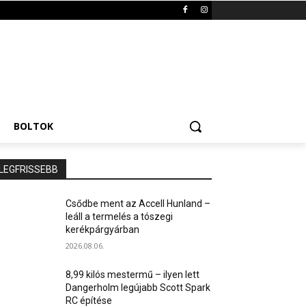
BOLTOK
LEGFRISSEBB
Csődbe ment az Accell Hunland –
leáll a termelés a tószegi
kerékpárgyárban
2026.08.06.
8,99 kilós mestermű – ilyen lett
Dangerholm legújabb Scott Spark
RC építése