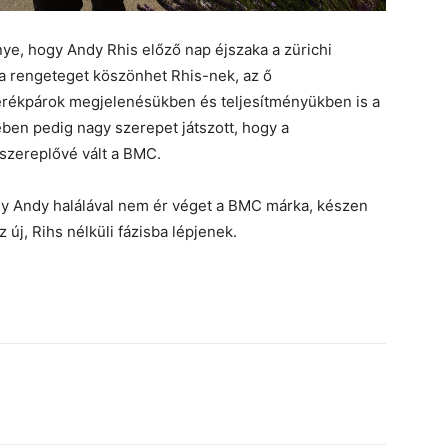
e, hogy Andy Rhis előző nap éjszaka a zürichi
 rengeteget köszönhet Rhis-nek, az ő
ékpárok megjelenésükben és teljesítményükben is a
sében pedig nagy szerepet játszott, hogy a
szereplővé vált a BMC.
y Andy halálával nem ér véget a BMC márka, készen
z új, Rihs nélküli fázisba lépjenek.