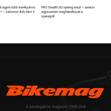
ál egyre több kerékpáros
PRO Stealth 3D nyereg teszt – amikor
t? – Salomon Adv Skin 5
egyszerűen megfeledkezel a
nyeregről
A kerékpáros magazin 1999 óta!