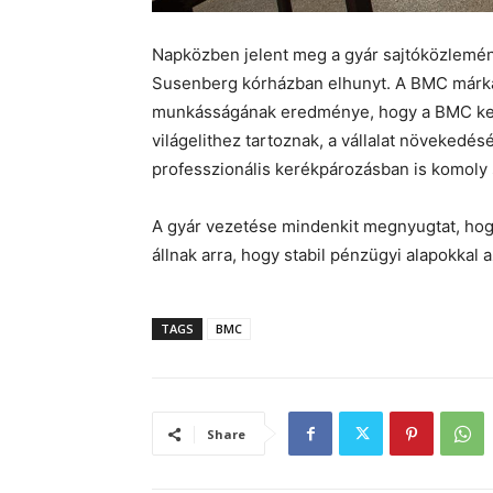
Napközben jelent meg a gyár sajtóközlemény
Susenberg kórházban elhunyt. A BMC márka
munkásságának eredménye, hogy a BMC ker
világelithez tartoznak, a vállalat növekedé
professzionális kerékpározásban is komoly 
A gyár vezetése mindenkit megnyugtat, hog
állnak arra, hogy stabil pénzügyi alapokkal a
TAGS
BMC
Share