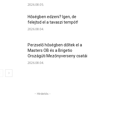
2026.08.05.
Hőségben edzeni? Igen, de
felejtsd el a tavaszi tempót!
2026.08.04.
Perzselő hőségben dőltek el a
Masters OB és a Brigetio
Országúti Mezőnyverseny csatái
2026.08.04.
- Hirdetés -