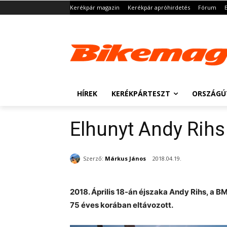
Kerékpár magazin
Kerékpár apróhirdetés
Fórum
HÍREK
KERÉKPÁRTESZT
ORSZÁGÚ
Elhunyt Andy Rihs
Szerző:
Márkus János
2018.04.19.
2018. Április 18-án éjszaka Andy Rihs, a 
75 éves korában eltávozott.