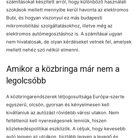
számításokat készített arról, hogy különböző használati
szokások mellett mennyibe kerül havonta az elektromos
Bubi, és hogyan viszonyul ez más budapesti
mikromobilitási szolgáltatásokhoz, illetve még az
elektromos autómegosztáshoz is. A számításai ugyan
nem hivatalosak, de olyan kérdéseket vetnek fel, amelyek
mellett nehéz szó nélkül elmenni.
Amikor a közbringa már nem a
legolcsóbb
A közbringarendszerek létjogosultsága Európa-szerte
egyszerű, olcsón, gyorsan és kényelmesen kell
kiváltaniuk az autózást rövidebb városi utakon. Nem
feltétlenül kell nyereségesnek lenniük, hiszen
közlekedéspolitikai eszközök. A céljuk, hogy kevesebb
autó legyen az utcákon, tisztább legyen a levegő és