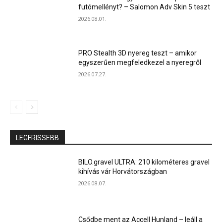
futómellényt? – Salomon Adv Skin 5 teszt
2026.08.01.
PRO Stealth 3D nyereg teszt – amikor
egyszerűen megfeledkezel a nyeregről
2026.07.27.
LEGFRISSEBB
BILO.gravel ULTRA: 210 kilométeres gravel
kihívás vár Horvátországban
2026.08.07.
Csődbe ment az Accell Hunland – leáll a