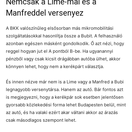
Nemcsak a Lime-mal és a
Manfreddel versenyez
A BKK valószínűleg elsősorban más mikromobilitási
szolgáltatásokkal hasonlítja össze a Bubit. A felhasználó
azonban egészen másként gondolkodik. Ő azt nézi, hogy
reggel hogyan jut el A pontból B-be. Ha ugyanannyi
pénzből vagy csak kicsit drágábban autóba ülhet, akkor
könnyen lehet, hogy nem a kerékpárt választja.
És innen nézve már nem is a Lime vagy a Manfred a Bubi
legnagyobb versenytársa. Hanem az autó. Bár fontos azt
is megjegyezni, hogy a kerékpár sok esetben jelentősen
gyorsabb közlekedési forma lehet Budapesten belül, mint
az autó, és ha valaki ezért akar váltani akkor az árazás
csak másodlagos szempont lehet.