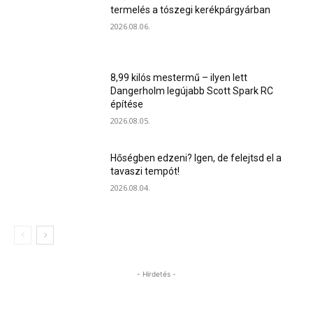
termelés a tószegi kerékpárgyárban
2026.08.06.
8,99 kilós mestermű – ilyen lett
Dangerholm legújabb Scott Spark RC
építése
2026.08.05.
Hőségben edzeni? Igen, de felejtsd el a
tavaszi tempót!
2026.08.04.
- Hirdetés -