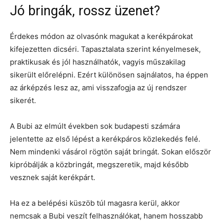
Jó bringák, rossz üzenet?
Érdekes módon az olvasónk magukat a kerékpárokat
kifejezetten dicséri. Tapasztalata szerint kényelmesek,
praktikusak és jól használhatók, vagyis műszakilag
sikerült előrelépni. Ezért különösen sajnálatos, ha éppen
az árképzés lesz az, ami visszafogja az új rendszer
sikerét.
A Bubi az elmúlt években sok budapesti számára
jelentette az első lépést a kerékpáros közlekedés felé.
Nem mindenki vásárol rögtön saját bringát. Sokan először
kipróbálják a közbringát, megszeretik, majd később
vesznek saját kerékpárt.
Ha ez a belépési küszöb túl magasra kerül, akkor
nemcsak a Bubi veszít felhasználókat, hanem hosszabb