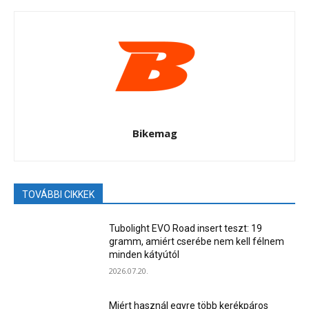
Bikemag
TOVÁBBI CIKKEK
Tubolight EVO Road insert teszt: 19
gramm, amiért cserébe nem kell félnem
minden kátyútól
2026.07.20.
Miért használ egyre több kerékpáros