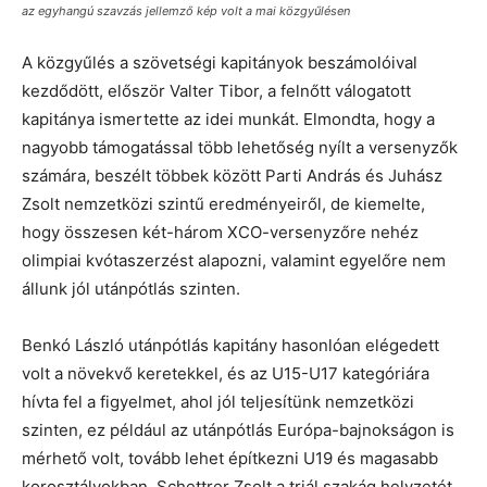
az egyhangú szavzás jellemző kép volt a mai közgyűlésen
A közgyűlés a szövetségi kapitányok beszámolóival
kezdődött, először Valter Tibor, a felnőtt válogatott
kapitánya ismertette az idei munkát. Elmondta, hogy a
nagyobb támogatással több lehetőség nyílt a versenyzők
számára, beszélt többek között Parti András és Juhász
Zsolt nemzetközi szintű eredményeiről, de kiemelte,
hogy összesen két-három XCO-versenyzőre nehéz
olimpiai kvótaszerzést alapozni, valamint egyelőre nem
állunk jól utánpótlás szinten.
Benkó László utánpótlás kapitány hasonlóan elégedett
volt a növekvő keretekkel, és az U15-U17 kategóriára
hívta fel a figyelmet, ahol jól teljesítünk nemzetközi
szinten, ez például az utánpótlás Európa-bajnokságon is
mérhető volt, tovább lehet építkezni U19 és magasabb
korosztályokban. Schettrer Zsolt a triál szakág helyzetét