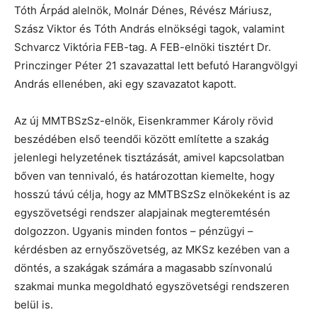
Tóth Árpád alelnök, Molnár Dénes, Révész Máriusz,
Szász Viktor és Tóth András elnökségi tagok, valamint
Schvarcz Viktória FEB-tag. A FEB-elnöki tisztért Dr.
Princzinger Péter 21 szavazattal lett befutó Harangvölgyi
András ellenében, aki egy szavazatot kapott.
Az új MMTBSzSz-elnök, Eisenkrammer Károly rövid
beszédében első teendői között említette a szakág
jelenlegi helyzetének tisztázását, amivel kapcsolatban
bőven van tennivaló, és határozottan kiemelte, hogy
hosszú távú célja, hogy az MMTBSzSz elnökeként is az
egyszövetségi rendszer alapjainak megteremtésén
dolgozzon. Ugyanis minden fontos – pénzügyi –
kérdésben az ernyőszövetség, az MKSz kezében van a
döntés, a szakágak számára a magasabb színvonalú
szakmai munka megoldható egyszövetségi rendszeren
belül is.