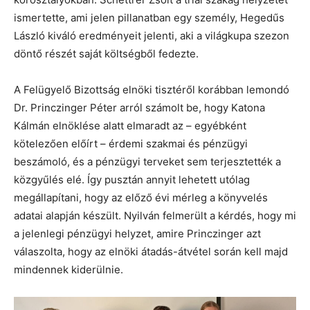
ismertette, ami jelen pillanatban egy személy, Hegedűs
László kiváló eredményeit jelenti, aki a világkupa szezon
döntő részét saját költségből fedezte.
A Felügyelő Bizottság elnöki tisztéről korábban lemondó
Dr. Princzinger Péter arról számolt be, hogy Katona
Kálmán elnöklése alatt elmaradt az – egyébként
kötelezően előírt – érdemi szakmai és pénzügyi
beszámoló, és a pénzügyi terveket sem terjesztették a
közgyűlés elé. Így pusztán annyit lehetett utólag
megállapítani, hogy az előző évi mérleg a könyvelés
adatai alapján készült. Nyilván felmerült a kérdés, hogy mi
a jelenlegi pénzügyi helyzet, amire Princzinger azt
válaszolta, hogy az elnöki átadás-átvétel során kell majd
mindennek kiderülnie.