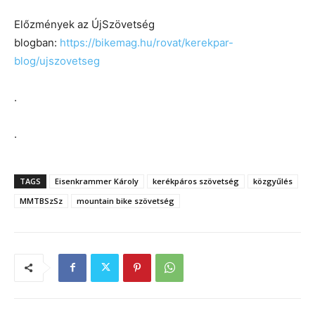
Előzmények az ÚjSzövetség
blogban:
https://bikemag.hu/rovat/kerekpar-
blog/ujszovetseg
.
.
TAGS
Eisenkrammer Károly
kerékpáros szövetség
közgyűlés
MMTBSzSz
mountain bike szövetség