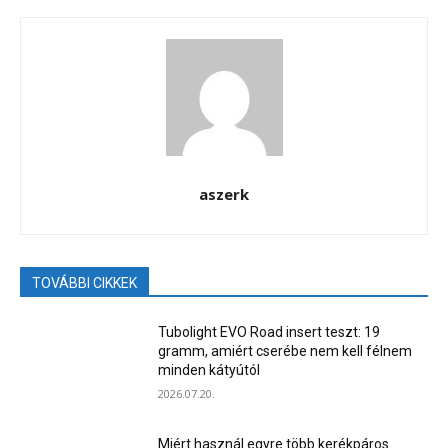
aszerk
TOVÁBBI CIKKEK
Tubolight EVO Road insert teszt: 19
gramm, amiért cserébe nem kell félnem
minden kátyútól
2026.07.20.
Miért használ egyre több kerékpáros