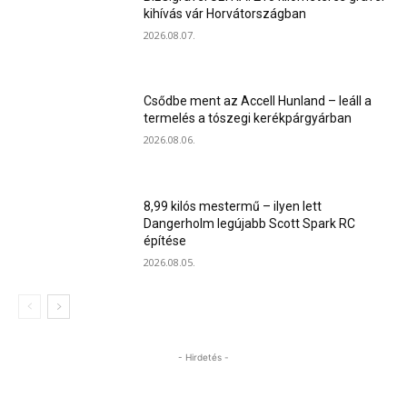
kihívás vár Horvátországban
2026.08.07.
Csődbe ment az Accell Hunland – leáll a
termelés a tószegi kerékpárgyárban
2026.08.06.
8,99 kilós mestermű – ilyen lett
Dangerholm legújabb Scott Spark RC
építése
2026.08.05.
- Hirdetés -