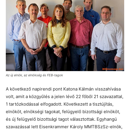
Az új elnök, az elnökség és FEB-tagok
A következő napirendi pont Katona Kálmán visszahívása
volt, amit a közgyűlés a jelen lévő 22 főből 21 szavazattal,
1 tartózkodással elfogadott. Következett a tisztújítás,
elnököt, elnökségi tagokat, felügyelő bizottsági elnököt,
és új felügyelő bizottsági tagot választottak. Egyhangú
szavazással lett Eisenkrammer Károly MMTBSzSz-elnök,