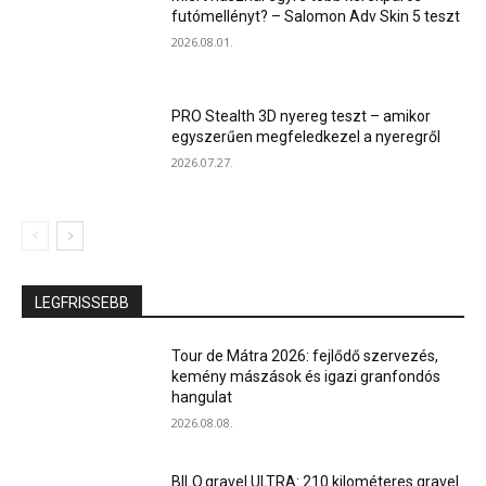
futómellényt? – Salomon Adv Skin 5 teszt
2026.08.01.
PRO Stealth 3D nyereg teszt – amikor
egyszerűen megfeledkezel a nyeregről
2026.07.27.
LEGFRISSEBB
Tour de Mátra 2026: fejlődő szervezés,
kemény mászások és igazi granfondós
hangulat
2026.08.08.
BILO.gravel ULTRA: 210 kilométeres gravel