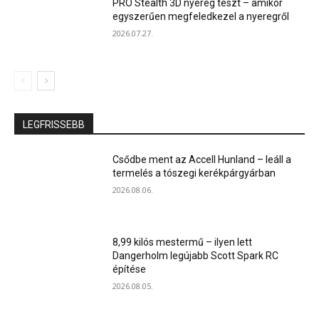
PRO Stealth 3D nyereg teszt – amikor
egyszerűen megfeledkezel a nyeregről
2026.07.27.
LEGFRISSEBB
Csődbe ment az Accell Hunland – leáll a
termelés a tószegi kerékpárgyárban
2026.08.06.
8,99 kilós mestermű – ilyen lett
Dangerholm legújabb Scott Spark RC
építése
2026.08.05.