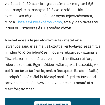
vízlépcsőnél 89 ezer bringást számoltak meg, ami 5,5-
szer annyi, mint ahányan 10 évvel ezelőtt itt bicikliztek.
Ezért is van létjogosultsága az olyan fejlesztéseknek,
mint a
Tisza-tavi kerékpáros komp
, amely idén tavasszal
indult el Tiszaderzs és Tiszanána között.
A növekedés a teljes előszezon tekintetében is
látványos, január és május között a Fertő-tavat leszámítva
minden tókörön jelentősen nőt a kerékpárosok száma, a
Tisza-tavon mind márciusban, mind áprilisban új forgalmi
rekord született. Egyre többen választják a hosszabb, A-
ból B-be tartó túrákat is, amit a Budapest-Balaton (BuBa)
kerékpárút számlálói is bizonyítanak. Etyeken tavasszal
35%-os, míg Fülén 32%-os növekedés mutatható ki a
mért forgalomban.