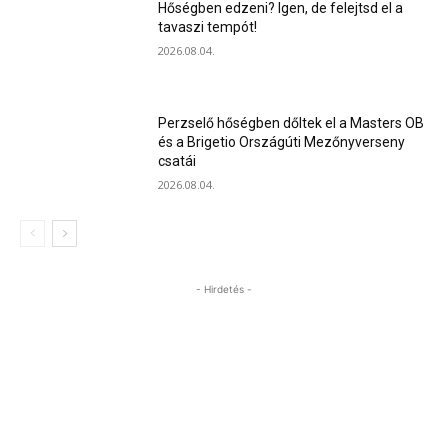
Hőségben edzeni? Igen, de felejtsd el a
tavaszi tempót!
2026.08.04.
Perzselő hőségben dőltek el a Masters OB
és a Brigetio Országúti Mezőnyverseny
csatái
2026.08.04.
- Hirdetés -