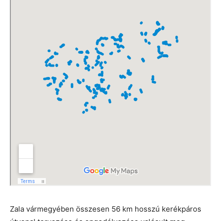
Zala vármegyében összesen 56 km hosszú kerékpáros