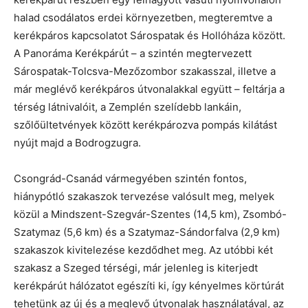
halad csodálatos erdei környezetben, megteremtve a
kerékpáros kapcsolatot Sárospatak és Hollóháza között.
A Panoráma Kerékpárút – a szintén megtervezett
Sárospatak-Tolcsva-Mezőzombor szakasszal, illetve a
már meglévő kerékpáros útvonalakkal együtt – feltárja a
térség látnivalóit, a Zemplén szelídebb lankáin,
szőlőültetvények között kerékpározva pompás kilátást
nyújt majd a Bodrogzugra.
Csongrád-Csanád vármegyében szintén fontos,
hiánypótló szakaszok tervezése valósult meg, melyek
közül a Mindszent-Szegvár-Szentes (14,5 km), Zsombó-
Szatymaz (5,6 km) és a Szatymaz-Sándorfalva (2,9 km)
szakaszok kivitelezése kezdődhet meg. Az utóbbi két
szakasz a Szeged térségi, már jelenleg is kiterjedt
kerékpárút hálózatot egészíti ki, így kényelmes körtúrát
tehetünk az új és a meglevő útvonalak használatával, az