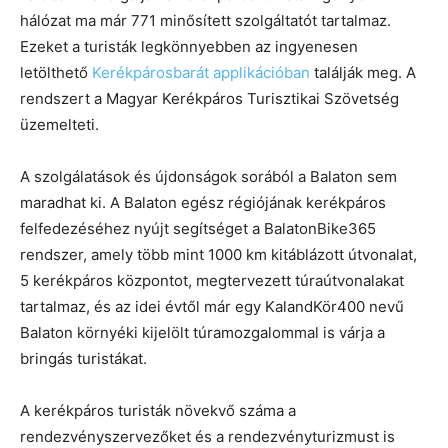
hálózat ma már 771 minősített szolgáltatót tartalmaz.
Ezeket a turisták legkönnyebben az ingyenesen
letölthető
Kerékpárosbarát applikációban
találják meg. A
rendszert a Magyar Kerékpáros Turisztikai Szövetség
üzemelteti.
A szolgálatások és újdonságok sorából a Balaton sem
maradhat ki. A Balaton egész régiójának kerékpáros
felfedezéséhez nyújt segítséget a BalatonBike365
rendszer, amely több mint 1000 km kitáblázott útvonalat,
5 kerékpáros központot, megtervezett túraútvonalakat
tartalmaz, és az idei évtől már egy KalandKör400 nevű
Balaton környéki kijelölt túramozgalommal is várja a
bringás turistákat.
A kerékpáros turisták növekvő száma a
rendezvényszervezőket és a rendezvényturizmust is