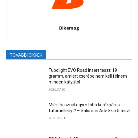
Bikemag
TOVÁBBI CIKKEK
Tubolight EVO Road insert teszt: 19
gramm, amiért cserébe nem kell félnem
minden kátyútól
2026.07.20.
Miért használ egyre több kerékpáros
futómellényt? – Salomon Adv Skin 5 teszt
2026.08.01.