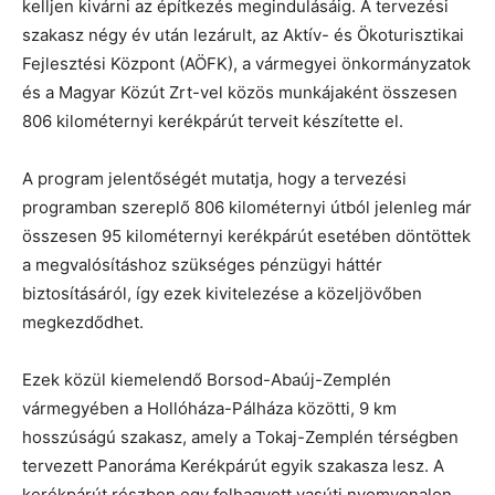
kelljen kivárni az építkezés megindulásáig. A tervezési
szakasz négy év után lezárult, az Aktív- és Ökoturisztikai
Fejlesztési Központ (AÖFK), a vármegyei önkormányzatok
és a Magyar Közút Zrt-vel közös munkájaként összesen
806 kilométernyi kerékpárút terveit készítette el.
A program jelentőségét mutatja, hogy a tervezési
programban szereplő 806 kilométernyi útból jelenleg már
összesen 95 kilométernyi kerékpárút esetében döntöttek
a megvalósításhoz szükséges pénzügyi háttér
biztosításáról, így ezek kivitelezése a közeljövőben
megkezdődhet.
Ezek közül kiemelendő Borsod-Abaúj-Zemplén
vármegyében a Hollóháza-Pálháza közötti, 9 km
hosszúságú szakasz, amely a Tokaj-Zemplén térségben
tervezett Panoráma Kerékpárút egyik szakasza lesz. A
kerékpárút részben egy felhagyott vasúti nyomvonalon