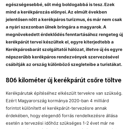
egészségesebbé, sőt még boldogabbá is tesz. Ezek
mind a kerékpározás előnyei. Az elmúlt években
jelentősen nőtt a kerékpáros turizmus, és már nem csak
a nyári szezonban ülnek bringára a magyarok. A
megnövekedett érdeklődés fenntartásához rengeteg új
kerékpárút tervei készültek el, egyre kiterjedtebb a
Kerékpárosbarát szolgáltatói hálózat, illetve új és egyre
népszerűbb kerékpáros rendezvények szervezésével
csábítják az ország különböző szegleteibe a turistákat.
806 kilométer új kerékpárút csőre töltve
Kerékpárutak építéséhez elkészült tervekre van szükség.
Ezért Magyarország kormánya 2020-ban 4 milliárd
forintot különített el kerékpárút-tervezésre annak
érdekében, hogy elegendő forrás rendelkezésre állása
esetén a tervezési időhöz szükséges 1-2 évet már ne