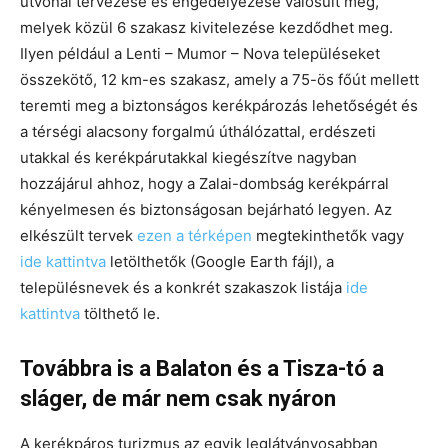
útvonal tervezése és engedélyezése valósult meg,
melyek közül 6 szakasz kivitelezése kezdődhet meg.
Ilyen például a Lenti – Mumor – Nova településeket
összekötő, 12 km-es szakasz, amely a 75-ös főút mellett
teremti meg a biztonságos kerékpározás lehetőségét és
a térségi alacsony forgalmú úthálózattal, erdészeti
utakkal és kerékpárutakkal kiegészítve nagyban
hozzájárul ahhoz, hogy a Zalai-dombság kerékpárral
kényelmesen és biztonságosan bejárható legyen. Az
elkészült tervek
ezen a térképen
megtekinthetők vagy
ide kattintva
letölthetők (Google Earth fájl), a
településnevek és a konkrét szakaszok listája
ide
kattintva
tölthető le.
Továbbra is a Balaton és a Tisza-tó a
sláger, de már nem csak nyáron
A kerékpáros turizmus az egyik leglátványosabban