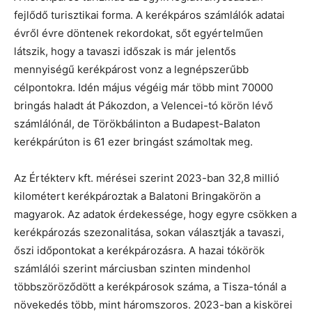
fejlődő turisztikai forma. A kerékpáros számlálók adatai
évről évre döntenek rekordokat, sőt egyértelműen
látszik, hogy a tavaszi időszak is már jelentős
mennyiségű kerékpárost vonz a legnépszerűbb
célpontokra. Idén május végéig már több mint 70000
bringás haladt át Pákozdon, a Velencei-tó körön lévő
számlálónál, de Törökbálinton a Budapest-Balaton
kerékpárúton is 61 ezer bringást számoltak meg.
Az Értékterv kft. mérései szerint 2023-ban 32,8 millió
kilométert kerékpároztak a Balatoni Bringakörön a
magyarok. Az adatok érdekessége, hogy egyre csökken a
kerékpározás szezonalitása, sokan választják a tavaszi,
őszi időpontokat a kerékpározásra. A hazai tókörök
számlálói szerint márciusban szinten mindenhol
többszöröződött a kerékpárosok száma, a Tisza-tónál a
növekedés több, mint háromszoros. 2023-ban a kiskörei