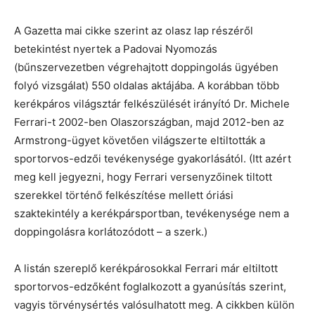
A Gazetta mai cikke szerint az olasz lap részéről
betekintést nyertek a Padovai Nyomozás
(bűnszervezetben végrehajtott doppingolás ügyében
folyó vizsgálat) 550 oldalas aktájába. A korábban több
kerékpáros világsztár felkészülését irányító Dr. Michele
Ferrari-t 2002-ben Olaszországban, majd 2012-ben az
Armstrong-ügyet követően világszerte eltiltották a
sportorvos-edzői tevékenysége gyakorlásától. (Itt azért
meg kell jegyezni, hogy Ferrari versenyzőinek tiltott
szerekkel történő felkészítése mellett óriási
szaktekintély a kerékpársportban, tevékenysége nem a
doppingolásra korlátozódott – a szerk.)
A listán szereplő kerékpárosokkal Ferrari már eltiltott
sportorvos-edzőként foglalkozott a gyanúsítás szerint,
vagyis törvénysértés valósulhatott meg. A cikkben külön