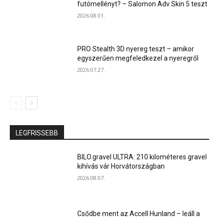
futómellényt? – Salomon Adv Skin 5 teszt
2026.08.01.
PRO Stealth 3D nyereg teszt – amikor
egyszerűen megfeledkezel a nyeregről
2026.07.27.
LEGFRISSEBB
BILO.gravel ULTRA: 210 kilométeres gravel
kihívás vár Horvátországban
2026.08.07.
Csődbe ment az Accell Hunland – leáll a