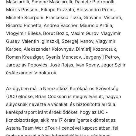
Masciarelli, Simone Masciarelli, Daniele Pietropolli,
Morris Possoni, Filippo Pozzato, Alessandro Proni,
Michele Scarponi, Francesco Tizza, Giovanni Visconti,
Ricardo Pichetta, Andrea Vaccher, Mauricio Ardila,
Vlogyimir Bileka, Borut Bozic, Maxim Gurov, Vlagyimir
Gusev, Valentin Iglinszkij, Szergej Ivanov, Vlagyimir
Karpec, Alekszander Kolovnyev, Dimitrij Kozoncsuk,
Roman Kreuziger, Gyenis Mencsov, Jevgenyij Petrov,
Jaroszlav Popovics, José Rojas, Ivan Rovny, Jegor Szilin
ésAlexander Vinokurov.
Az ügyben már a Nemzetközi Kerékpáros Szövetség
(UCI) elnöke, Brian Cookson is megnyilvánult, nagyon
súlyosnak nevezte a vádakat, és biztosította arról a
kerékpársport iránt érdeklődőket, hogy az UCI-
licncbizottsága, akik ma 17 órára ígértek döntést az
Astana Team WorldTour-licencével kapcsolatban, fel
fogja dolgozni a friss információkat is a végleges