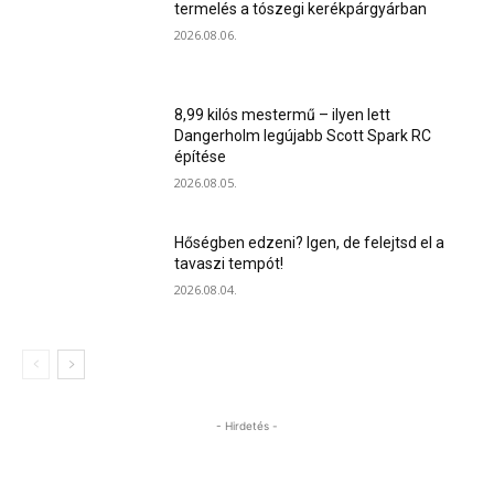
termelés a tószegi kerékpárgyárban
2026.08.06.
8,99 kilós mestermű – ilyen lett
Dangerholm legújabb Scott Spark RC
építése
2026.08.05.
Hőségben edzeni? Igen, de felejtsd el a
tavaszi tempót!
2026.08.04.
- Hirdetés -