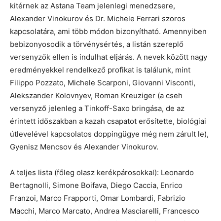
kitérnek az Astana Team jelenlegi menedzsere,
Alexander Vinokurov és Dr. Michele Ferrari szoros
kapcsolatára, ami több módon bizonyítható. Amennyiben
bebizonyosodik a törvénysértés, a listán szereplő
versenyzők ellen is indulhat eljárás. A nevek között nagy
eredményekkel rendelkező profikat is találunk, mint
Filippo Pozzato, Michele Scarponi, Giovanni Visconti,
Alekszander Kolovnyev, Roman Kreuziger (a cseh
versenyző jelenleg a Tinkoff-Saxo bringása, de az
érintett időszakban a kazah csapatot erősítette, biológiai
útlevelével kapcsolatos doppingügye még nem zárult le),
Gyenisz Mencsov és Alexander Vinokurov.
A teljes lista (főleg olasz kerékpárosokkal): Leonardo
Bertagnolli, Simone Boifava, Diego Caccia, Enrico
Franzoi, Marco Frapporti, Omar Lombardi, Fabrizio
Macchi, Marco Marcato, Andrea Masciarelli, Francesco