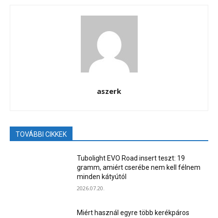
aszerk
TOVÁBBI CIKKEK
Tubolight EVO Road insert teszt: 19
gramm, amiért cserébe nem kell félnem
minden kátyútól
2026.07.20.
Miért használ egyre több kerékpáros