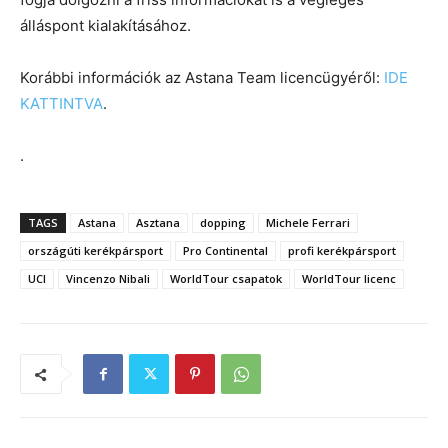
álláspont kialakításához.
Korábbi információk az Astana Team licencügyéről:
IDE
KATTINTVA
.
.
TAGS
Astana
Asztana
dopping
Michele Ferrari
országúti kerékpársport
Pro Continental
profi kerékpársport
UCI
Vincenzo Nibali
WorldTour csapatok
WorldTour licenc