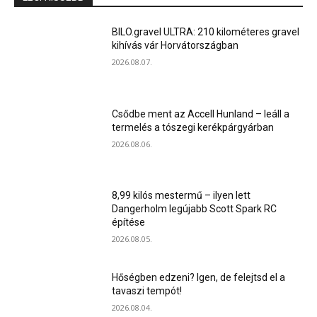
BILO.gravel ULTRA: 210 kilométeres gravel
kihívás vár Horvátországban
2026.08.07.
Csődbe ment az Accell Hunland – leáll a
termelés a tószegi kerékpárgyárban
2026.08.06.
8,99 kilós mestermű – ilyen lett
Dangerholm legújabb Scott Spark RC
építése
2026.08.05.
Hőségben edzeni? Igen, de felejtsd el a
tavaszi tempót!
2026.08.04.