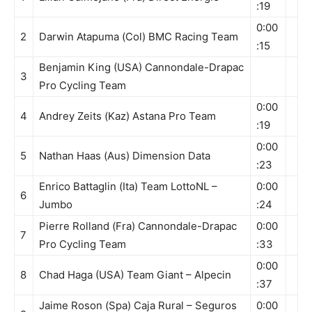
:19
0:00
2
Darwin Atapuma (Col) BMC Racing Team
:15
Benjamin King (USA) Cannondale-Drapac
3
Pro Cycling Team
0:00
4
Andrey Zeits (Kaz) Astana Pro Team
:19
0:00
5
Nathan Haas (Aus) Dimension Data
:23
Enrico Battaglin (Ita) Team LottoNL –
0:00
6
Jumbo
:24
Pierre Rolland (Fra) Cannondale-Drapac
0:00
7
Pro Cycling Team
:33
0:00
8
Chad Haga (USA) Team Giant – Alpecin
:37
Jaime Roson (Spa) Caja Rural – Seguros
0:00