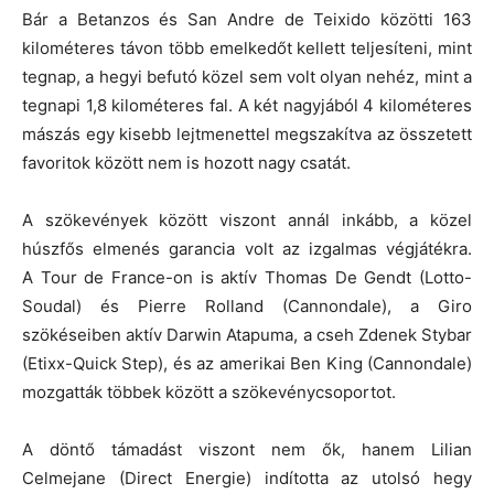
Bár a Betanzos és San Andre de Teixido közötti 163
kilométeres távon több emelkedőt kellett teljesíteni, mint
tegnap, a hegyi befutó közel sem volt olyan nehéz, mint a
tegnapi 1,8 kilométeres fal. A két nagyjából 4 kilométeres
mászás egy kisebb lejtmenettel megszakítva az összetett
favoritok között nem is hozott nagy csatát.
A szökevények között viszont annál inkább, a közel
húszfős elmenés garancia volt az izgalmas végjátékra.
A Tour de France-on is aktív Thomas De Gendt (Lotto-
Soudal) és Pierre Rolland (Cannondale), a Giro
szökéseiben aktív Darwin Atapuma, a cseh Zdenek Stybar
(Etixx-Quick Step), és az amerikai Ben King (Cannondale)
mozgatták többek között a szökevénycsoportot.
A döntő támadást viszont nem ők, hanem Lilian
Celmejane (Direct Energie) indította az utolsó hegy