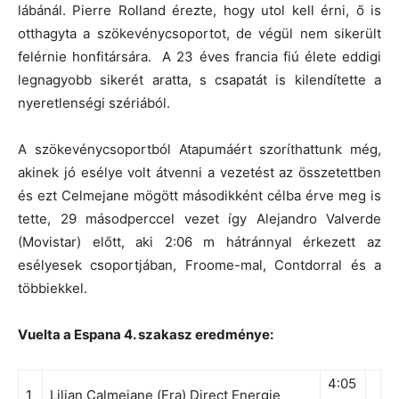
lábánál. Pierre Rolland érezte, hogy utol kell érni, ő is
otthagyta a szökevénycsoportot, de végül nem sikerült
felérnie honfitársára. A 23 éves francia fiú élete eddigi
legnagyobb sikerét aratta, s csapatát is kilendítette a
nyeretlenségi szériából.
A szökevénycsoportból Atapumáért szoríthattunk még,
akinek jó esélye volt átvenni a vezetést az összetettben
és ezt Celmejane mögött másodikként célba érve meg is
tette, 29 másodperccel vezet így Alejandro Valverde
(Movistar) előtt, aki 2:06 m hátránnyal érkezett az
esélyesek csoportjában, Froome-mal, Contdorral és a
többiekkel.
Vuelta a Espana 4. szakasz eredménye:
4:05
1
Lilian Calmejane (Fra) Direct Energie