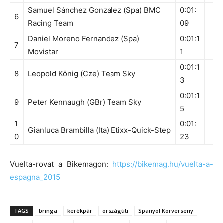
Samuel Sánchez Gonzalez (Spa) BMC
0:01:
6
Racing Team
09
Daniel Moreno Fernandez (Spa)
0:01:1
7
Movistar
1
0:01:1
8
Leopold König (Cze) Team Sky
3
0:01:1
9
Peter Kennaugh (GBr) Team Sky
5
1
0:01:
Gianluca Brambilla (Ita) Etixx-Quick-Step
0
23
Vuelta-rovat a Bikemagon:
https://bikemag.hu/vuelta-a-
espagna_2015
TAGS
bringa
kerékpár
országúti
Spanyol Körverseny