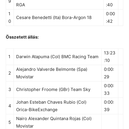
9
RGA
:40
1
0:00
Cesare Benedetti (Ita) Bora-Argon 18
0
:42
Összetett állás:
13:23
1
Darwin Atapuma (Col) BMC Racing Team
:10
Alejandro Valverde Belmonte (Spa)
0:00:
2
Movistar
29
0:00:
3
Christopher Froome (GBr) Team Sky
33
Johan Esteban Chaves Rubio (Col)
0:00:
4
Orica-BikeExchange
39
Nairo Alexander Quintana Rojas (Col)
5
Movistar