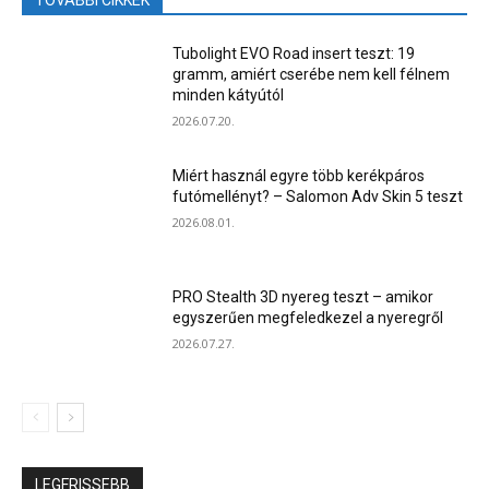
TOVÁBBI CIKKEK
Tubolight EVO Road insert teszt: 19
gramm, amiért cserébe nem kell félnem
minden kátyútól
2026.07.20.
Miért használ egyre több kerékpáros
futómellényt? – Salomon Adv Skin 5 teszt
2026.08.01.
PRO Stealth 3D nyereg teszt – amikor
egyszerűen megfeledkezel a nyeregről
2026.07.27.
LEGFRISSEBB