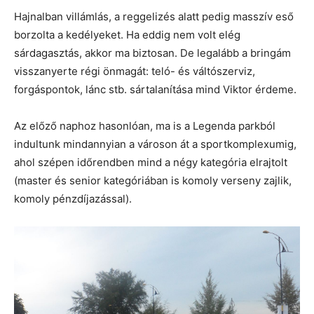
Hajnalban villámlás, a reggelizés alatt pedig masszív eső
borzolta a kedélyeket. Ha eddig nem volt elég
sárdagasztás, akkor ma biztosan. De legalább a bringám
visszanyerte régi önmagát: teló- és váltószerviz,
forgáspontok, lánc stb. sártalanítása mind Viktor érdeme.
Az előző naphoz hasonlóan, ma is a Legenda parkból
indultunk mindannyian a városon át a sportkomplexumig,
ahol szépen időrendben mind a négy kategória elrajtolt
(master és senior kategóriában is komoly verseny zajlik,
komoly pénzdíjazással).