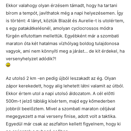
Ekkor valahogy olyan érzésem támadt, hogy ha tartani
bírom a tempót, javíthatok még a napi helyezésemen. Így
is történt: 4 lányt, köztük Blazát és Aurelie-t is utolértem,
s egy patakátkelésnél, amolyan cyclocrossos módra
fürgén elfutottam mellettük. Egyébként már a szombati
maraton óta két hatalmas vízhólyag boldog tulajdonosa
vagyok, ami nem könnyíti meg a járást… de kit érdekel, ha
versenyhelyzet adódik?!
Az utolsó 2 km -en pedig újból leszakadt az ég. Olyan
zápor kerekedett, hogy alig lehetett látni valamit az útból.
Ekkor értem utol a napi utolsó áldozatom. A cél előtti
500m-t jelző tábláig kísértem, majd egy kőmederben
jobbról beelőztem. Mivel a szombati maraton céljával
megegyezett a mai verseny finise, adott volt a taktika.
Egyedül már csak az aszfalton kellett figyelnem, hogy ki