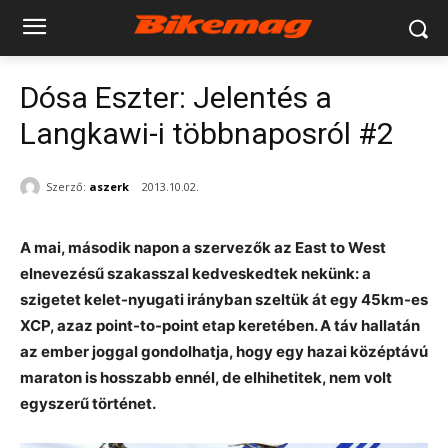
Dósa Eszter: Jelentés a
Langkawi-i többnaposról #2
Szerző:
aszerk
2013.10.02.
A mai, második napon a szervezők az East to West
elnevezésű szakasszal kedveskedtek nekünk: a
szigetet kelet-nyugati irányban szeltük át egy 45km-es
XCP, azaz point-to-point etap keretében. A táv hallatán
az ember joggal gondolhatja, hogy egy hazai középtávú
maraton is hosszabb ennél, de elhihetitek, nem volt
egyszerű történet.