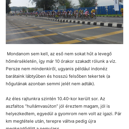
Mondanom sem kell, az eső nem sokat hűt a levegő
hőmérsékletén, így már 10 órakor szakadt rólunk a víz.
Persze nem mindenkiről, ugyanis például indonéz
barátaink lábtyűben és hosszú felsőben tekertek (a
hőgutának azonban semmi jelét nem adták).
Az éles rajtunkra szintén 10.40-kor került sor. Az
aszfaltos “hullámvasúton” jól éreztem magam, jól is
helyezkedtem, egyedül a gyomrom nem volt az igazi. Pár
km megtétele után, terepre váltva pedig újra
megkezdődött a nemulass.