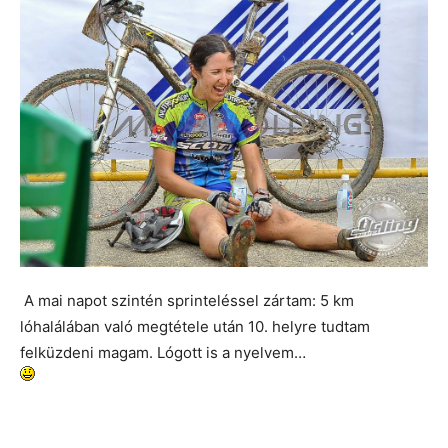
A mai napot szintén sprinteléssel zártam: 5 km
lóhalálában való megtétele után 10. helyre tudtam
felküzdeni magam. Lógott is a nyelvem…