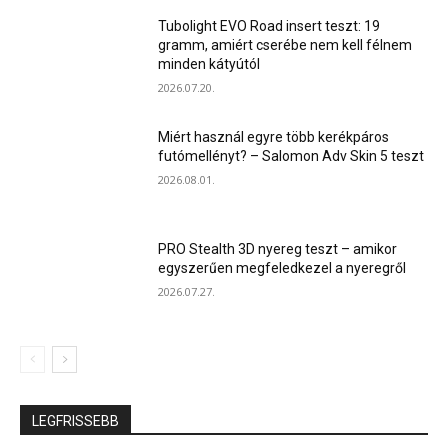
Tubolight EVO Road insert teszt: 19
gramm, amiért cserébe nem kell félnem
minden kátyútól
2026.07.20.
Miért használ egyre több kerékpáros
futómellényt? – Salomon Adv Skin 5 teszt
2026.08.01.
PRO Stealth 3D nyereg teszt – amikor
egyszerűen megfeledkezel a nyeregről
2026.07.27.
LEGFRISSEBB