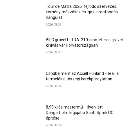
Tour de Mátra 2026: fejlődő szervezés,
kemény mászások és igazi granfondós
hangulat
2026.08.08.
BILO.gravel ULTRA: 210 kilométeres gravel
kihívás vár Horvátországban
2026.08.07.
Csődbe ment az Accell Hunland – leáll a
termelés a tószegi kerékpárgyárban
2026.08.06.
8,99 kilós mestermű – ilyen lett
Dangerholm legújabb Scott Spark RC
építése
2026.08.05.