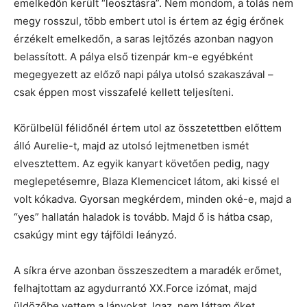
emelkedőn került “leosztásra”. Nem mondom, a tolás nem
megy rosszul, több embert utol is értem az égig érőnek
érzékelt emelkedőn, a saras lejtőzés azonban nagyon
belassított. A pálya első tizenpár km-e egyébként
megegyezett az előző napi pálya utolsó szakaszával –
csak éppen most visszafelé kellett teljesíteni.
Körülbelül félidőnél értem utol az összetettben előttem
álló Aurelie-t, majd az utolsó lejtmenetben ismét
elvesztettem. Az egyik kanyart követően pedig, nagy
meglepetésemre, Blaza Klemencicet látom, aki kissé el
volt kókadva. Gyorsan megkérdem, minden oké-e, majd a
“yes” hallatán haladok is tovább. Majd ő is hátba csap,
csakúgy mint egy tájföldi leányzó.
A síkra érve azonban összeszedtem a maradék erőmet,
felhajtottam az agydurrantó XX.Force izómat, majd
üldözőbe vettem a lányokat. Igaz, nem láttam őket,