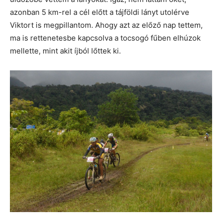
azonban 5 km-rel a cél előtt a tájföldi lányt utolérve
Viktort is megpillantom. Ahogy azt az előző nap tettem,
ma is rettenetesbe kapcsolva a tocsogó fűben elhúzok
mellette, mint akit íjból lőttek ki.