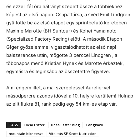
és ezzel fél óra hátrányt szedett össze a többiekhez
képest az első napon. Csapattársa, a svéd Emil Lindgren
gyűjtötte be az első etapot egy sprintbefutó keretében
Maxime Marotte (BH Suntour) és Kohei Yamamoto
(Specialized Factory Racing) előtt. A második Etapon
Giger győzelemmel vigasztalódhatott az első napi
balszerencse után, mögötte 3 perccel Lindgren , a
többnapos menő Kristian Hynek és Marotte érkeztek,
egymásra és leginkább az összetettre figyelve.
Ami engem illet, a mai szerepléssel Aurelie-vel
másodpercre azonos idővel a 10. helyre kerültem! Holnap
az elit fiúkra 81, ránk pedig egy 54 km-es etap vár.
TAGS
Dósa Eszter
Dósa Eszter blog
Langkawi
mountain bike teszt
Vitalitás SE-Scott-Nutrixxion