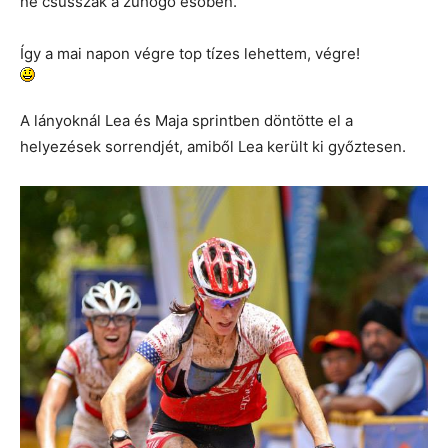
ne csússzak a zuhogó esőben.
Így a mai napon végre top tízes lehettem, végre!
A lányoknál Lea és Maja sprintben döntötte el a
helyezések sorrendjét, amiből Lea került ki győztesen.