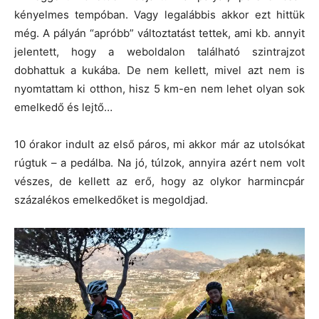
kényelmes tempóban. Vagy legalábbis akkor ezt hittük
még. A pályán “apróbb” változtatást tettek, ami kb. annyit
jelentett, hogy a weboldalon található szintrajzot
dobhattuk a kukába. De nem kellett, mivel azt nem is
nyomtattam ki otthon, hisz 5 km-en nem lehet olyan sok
emelkedő és lejtő…
10 órakor indult az első páros, mi akkor már az utolsókat
rúgtuk – a pedálba. Na jó, túlzok, annyira azért nem volt
vészes, de kellett az erő, hogy az olykor harmincpár
százalékos emelkedőket is megoldjad.