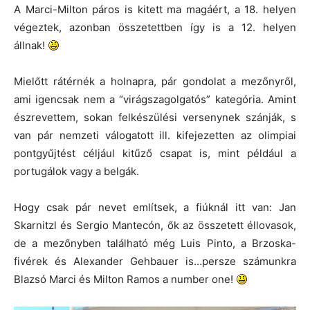
A Marci-Milton páros is kitett ma magáért, a 18. helyen
végeztek, azonban összetettben így is a 12. helyen
állnak!
Mielőtt rátérnék a holnapra, pár gondolat a mezőnyről,
ami igencsak nem a “virágszagolgatós” kategória. Amint
észrevettem, sokan felkészülési versenynek szánják, s
van pár nemzeti válogatott ill. kifejezetten az olimpiai
pontgyűjtést céljául kitűző csapat is, mint például a
portugálok vagy a belgák.
Hogy csak pár nevet említsek, a fiúknál itt van:
Jan
Skarnitzl és Sergio Mantecón, ők az összetett éllovasok,
de a mezőnyben található még Luis Pinto, a Brzoska-
fivérek és Alexander Gehbauer is…persze számunkra
Blazsó Marci és Milton Ramos a number one!