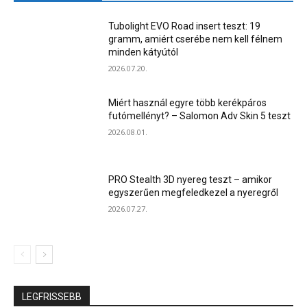
Tubolight EVO Road insert teszt: 19
gramm, amiért cserébe nem kell félnem
minden kátyútól
2026.07.20.
Miért használ egyre több kerékpáros
futómellényt? – Salomon Adv Skin 5 teszt
2026.08.01.
PRO Stealth 3D nyereg teszt – amikor
egyszerűen megfeledkezel a nyeregről
2026.07.27.
LEGFRISSEBB