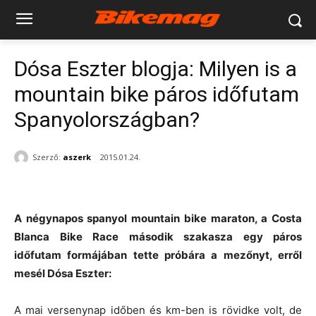
Dósa Eszter blogja: Milyen is a
mountain bike páros időfutam
Spanyolországban?
Szerző:
aszerk
2015.01.24.
A négynapos spanyol mountain bike maraton, a Costa
Blanca Bike Race második szakasza egy páros
időfutam formájában tette próbára a mezőnyt, erről
mesél Dósa Eszter:
A mai versenynap időben és km-ben is rövidke volt, de