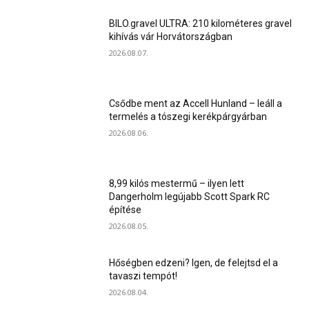
BILO.gravel ULTRA: 210 kilométeres gravel
kihívás vár Horvátországban
2026.08.07.
Csődbe ment az Accell Hunland – leáll a
termelés a tószegi kerékpárgyárban
2026.08.06.
8,99 kilós mestermű – ilyen lett
Dangerholm legújabb Scott Spark RC
építése
2026.08.05.
Hőségben edzeni? Igen, de felejtsd el a
tavaszi tempót!
2026.08.04.