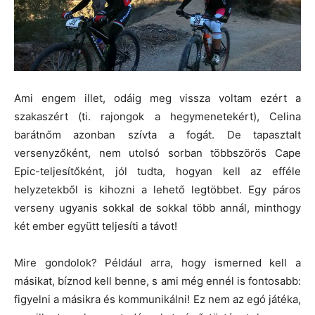
Ami engem illet, odáig meg vissza voltam ezért a
szakaszért (ti. rajongok a hegymenetekért), Celina
barátnőm azonban szívta a fogát. De tapasztalt
versenyzőként, nem utolsó sorban többszörös Cape
Epic-teljesítőként, jól tudta, hogyan kell az efféle
helyzetekből is kihozni a lehető legtöbbet. Egy páros
verseny ugyanis sokkal de sokkal több annál, minthogy
két ember együtt teljesíti a távot!
Mire gondolok? Például arra, hogy ismerned kell a
másikat, bíznod kell benne, s ami még ennél is fontosabb:
figyelni a másikra és kommunikálni! Ez nem az egó játéka,