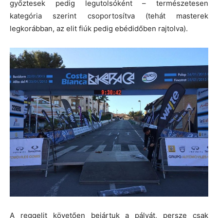
győztesek pedig legutolsóként – természetesen
kategória szerint csoportosítva (tehát masterek
legkorábban, az elit fiúk pedig ebédidőben rajtolva).
A reggelit követően bejártuk a pályát, persze csak