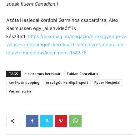
speak fluent Canadian.
)
Azóta Hesjedal korábbi Garminos csapattársa, Alex
Rasmussen egy „ellenvideót” is
készített:
https://bikemag.hu/magazin/hirek/gyenge-a-
valasz-a-doppingolt-kerekpart-leleplezo-videora-de-
letezik-megoldas#comment-158376
TAGS
elektromos kerékpár
Fabian Cancellara
kerékpár dopping
országúti kerékpársport
Ryder Hesjedal
Varjas István