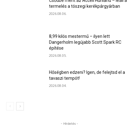
Csődbe ment az Accell Hunland – leáll a
termelés a tószegi kerékpárgyárban
2026.08.06.
8,99 kilós mestermű – ilyen lett
Dangerholm legújabb Scott Spark RC
építése
2026.08.05.
Hőségben edzeni? Igen, de felejtsd el a
tavaszi tempót!
2026.08.04.
- Hirdetés -