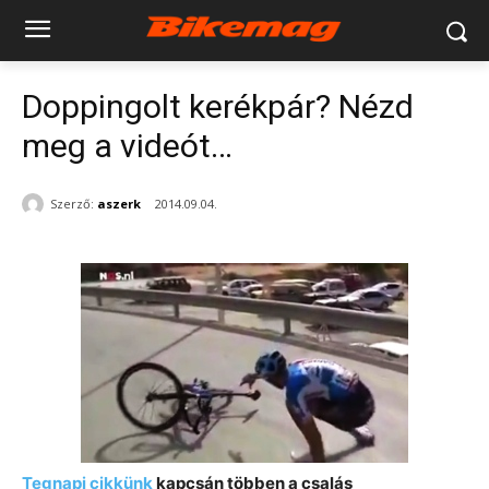
Doppingolt kerékpár? Nézd
meg a videót…
Szerző:
aszerk
2014.09.04.
Tegnapi cikkünk
kapcsán többen a csalás