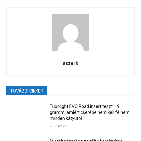
aszerk
TOVÁBBI CIKKEK
Tubolight EVO Road insert teszt: 19
gramm, amiért cserébe nem kell félnem
minden kátyútól
2026.07.20.