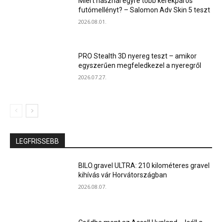
Miért használ egyre több kerékpáros
futómellényt? – Salomon Adv Skin 5 teszt
2026.08.01.
PRO Stealth 3D nyereg teszt – amikor
egyszerűen megfeledkezel a nyeregről
2026.07.27.
LEGFRISSEBB
BILO.gravel ULTRA: 210 kilométeres gravel
kihívás vár Horvátországban
2026.08.07.