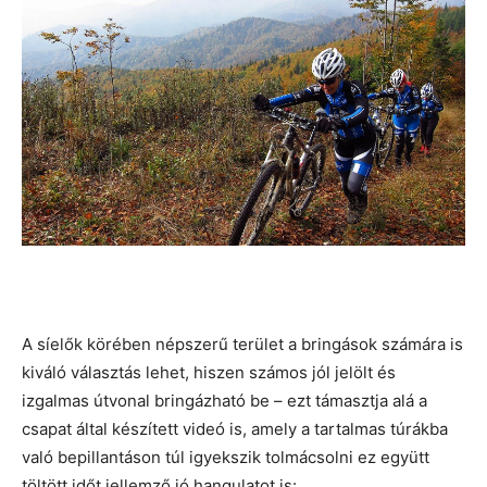
A síelők körében népszerű terület a bringások számára is
kiváló választás lehet, hiszen számos jól jelölt és
izgalmas útvonal bringázható be – ezt támasztja alá a
csapat által készített videó is, amely a tartalmas túrákba
való bepillantáson túl igyekszik tolmácsolni ez együtt
töltött időt jellemző jó hangulatot is: