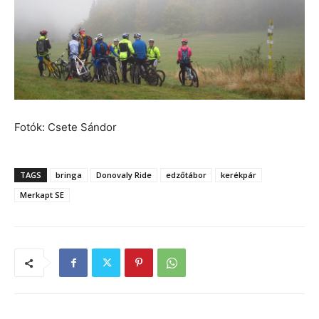
Fotók: Csete Sándor
TAGS
bringa
Donovaly Ride
edzőtábor
kerékpár
Merkapt SE