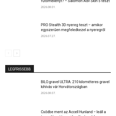
futómellényt? – Salomon Adv Skin 5 teszt
2026.08.01.
PRO Stealth 3D nyereg teszt – amikor
egyszerűen megfeledkezel a nyeregről
2026.07.27.
LEGFRISSEBB
BILO.gravel ULTRA: 210 kilométeres gravel
kihívás vár Horvátországban
2026.08.07.
Csődbe ment az Accell Hunland – leáll a