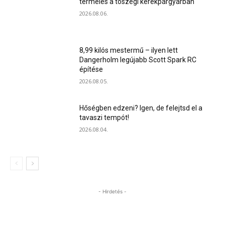
termelés a tószegi kerékpárgyárban
2026.08.06.
8,99 kilós mestermű – ilyen lett
Dangerholm legújabb Scott Spark RC
építése
2026.08.05.
Hőségben edzeni? Igen, de felejtsd el a
tavaszi tempót!
2026.08.04.
- Hirdetés -