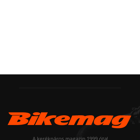
A kerékpáros magazin 1999 óta!