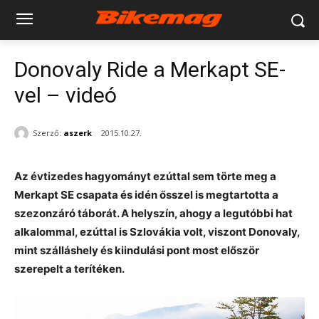
Donovaly Ride a Merkapt SE-
vel – videó
Szerző:
aszerk
2015.10.27.
Az évtizedes hagyományt ezúttal sem törte meg a
Merkapt SE csapata és idén ősszel is megtartotta a
szezonzáró táborát. A helyszín, ahogy a legutóbbi hat
alkalommal, ezúttal is Szlovákia volt, viszont Donovaly,
mint szálláshely és kiindulási pont most először
szerepelt a terítéken.