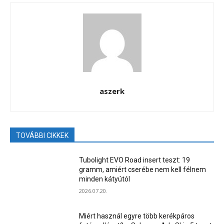
aszerk
TOVÁBBI CIKKEK
Tubolight EVO Road insert teszt: 19
gramm, amiért cserébe nem kell félnem
minden kátyútól
2026.07.20.
Miért használ egyre több kerékpáros