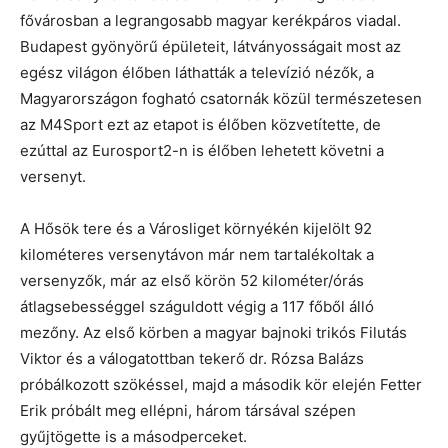
fővárosban a legrangosabb magyar kerékpáros viadal.
Budapest gyönyörű épületeit, látványosságait most az
egész világon élőben láthatták a televízió nézők, a
Magyarországon fogható csatornák közül természetesen
az M4Sport ezt az etapot is élőben közvetítette, de
ezúttal az Eurosport2-n is élőben lehetett követni a
versenyt.
A Hősök tere és a Városliget környékén kijelölt 92
kilométeres versenytávon már nem tartalékoltak a
versenyzők, már az első körön 52 kilométer/órás
átlagsebességgel száguldott végig a 117 főből álló
mezőny. Az első körben a magyar bajnoki trikós Filutás
Viktor és a válogatottban tekerő dr. Rózsa Balázs
próbálkozott szökéssel, majd a második kör elején Fetter
Erik próbált meg ellépni, három társával szépen
gyűjtögette is a másodperceket.