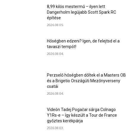
8,99 kilós mestermű – ilyen lett
Dangerholm legújabb Scott Spark RC
építése
2026.08.05.
Hőségben edzeni? Igen, de felejtsd el a
tavaszi tempót!
2026.08.04.
Perzselő hőségben dőltek el a Masters OB
és a Brigetio Országúti Mezőnyverseny
csatái
2026.08.04.
Videón Tadej Pogačar sárga Colnago
Y1Rs-e – így készült a Tour de France
győztes kerékpárja
2026.08.03.