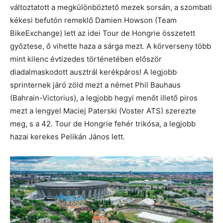
változtatott a megkülönböztető mezek sorsán, a szombati
kékesi befutón remeklő Damien Howson (Team
BikeExchange) lett az idei Tour de Hongrie összetett
győztese, ő vihette haza a sárga mezt. A körverseny több
mint kilenc évtizedes történetében először
diadalmaskodott ausztrál kerékpáros! A legjobb
sprinternek járó zöld mezt a német Phil Bauhaus
(Bahrain-Victorius), a legjobb hegyi menőt illető piros
mezt a lengyel Maciej Paterski (Voster ATS) szerezte
meg, s a 42. Tour de Hongrie fehér trikósa, a legjobb
hazai kerekes Pelikán János lett.