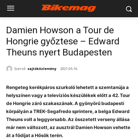
Damien Howson a Tour de
Hongrie győztese – Edward
Theuns nyert Budapesten
Szerző:
sajtóközlemény
2021.05.16.
Rengeteg kerékpáros szurkoló lehetett a szemtanúja a
helyszínen vagy a televíziós készülékek előtt a 42. Tour
de Hongrie záró szakaszának. A gyönyörű budapesti
körpályán a TREK-Segafredo sprintere, a belga Edward
Theuns volt a leggyorsabb. Az összetett verseny állása
már nem változott, az ausztrál Damien Howson vehette
át a fődíjat a Hősök terén.