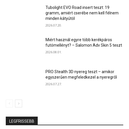
Tubolight EVO Road insert teszt: 19
gramm, amiért cserébe nem kell félnem
minden kátyútól
2026.07.20.
Miért használ egyre több kerékpáros
futómellényt? – Salomon Adv Skin 5 teszt
2026.08.01.
PRO Stealth 3D nyereg teszt – amikor
egyszerűen megfeledkezel a nyeregről
2026.07.27.
LEGFRISSEBB