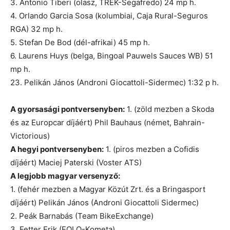
3. Antonio Tiberi (olasz, TREK-Segafredo) 24 mp h.
4. Orlando Garcia Sosa (kolumbiai, Caja Rural-Seguros
RGA) 32 mp h.
5. Stefan De Bod (dél-afrikai) 45 mp h.
6. Laurens Huys (belga, Bingoal Pauwels Sauces WB) 51
mp h.
23. Pelikán János (Androni Giocattoli-Sidermec) 1:32 p h.
A gyorsasági pontversenyben:
1. (zöld mezben a Skoda
és az Europcar díjáért) Phil Bauhaus (német, Bahrain-
Victorious)
A hegyi pontversenyben:
1. (piros mezben a Cofidis
díjáért) Maciej Paterski (Voster ATS)
A legjobb magyar versenyző:
1. (fehér mezben a Magyar Közút Zrt. és a Bringasport
díjáért) Pelikán János (Androni Giocattoli Sidermec)
2. Peák Barnabás (Team BikeExchange)
3. Fetter Erik (EOLO-Kometa)