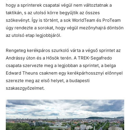
hogy a sprinterek csapatai végül nem változtatnak a
taktikán, s az utolsó körre begyűjtik az összes
szökevényt. Így is történt, a sok WorldTeam és ProTeam
úgy rendezte a sorokat, hogy végül mezőnyhajrá döntsön
az utolsó etap legjobbjáról.
Rengeteg kerékpáros szurkoló várta a végső sprintet az
Andrássy úton és a Hősök terén. A TREK-Segafredo
csapata szervezte meg a legjobban a sprintet, a belga
Edward Theuns csaknem egy kerékpárhossznyi előnnyel
szerezte meg az első helyet, a budapesti
szakaszgyőzelmet.