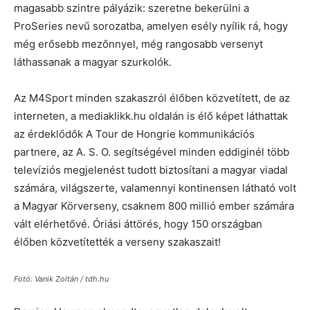
magasabb szintre pályázik: szeretne bekerülni a
ProSeries nevű sorozatba, amelyen esély nyílik rá, hogy
még erősebb mezőnnyel, még rangosabb versenyt
láthassanak a magyar szurkolók.
Az M4Sport minden szakaszról élőben közvetített, de az
interneten, a mediaklikk.hu oldalán is élő képet láthattak
az érdeklődők A Tour de Hongrie kommunikációs
partnere, az A. S. O. segítségével minden eddiginél több
televíziós megjelenést tudott biztosítani a magyar viadal
számára, világszerte, valamennyi kontinensen látható volt
a Magyar Körverseny, csaknem 800 millió ember számára
vált elérhetővé. Óriási áttörés, hogy 150 országban
élőben közvetítették a verseny szakaszait!
Fotó: Vanik Zoltán / tdh.hu