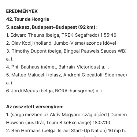
EREDMÉNYEK
42. Tour de Hongrie
5. szakasz, Budapest–Budapest (92 km):
1. Edward Theuns (belga, TREK-Segafredo) 1:55:46
2. Olav Kooij (holland, Jumbo-Visma) azonos idővel
3. Timothy Dupont (belga, Bingoal Pauwels Sauces WB)
a. i.
4. Phil Bauhaus (német, Bahrain-Victorious) a. i.
5. Matteo Malucelli (olasz, Androni Giocattoli-Sidermec)
a. i.
6. Jordi Meeus (belga, BORA-hansgrohe) a. i.
Az összetett versenyben:
1. (sárga mezben az Aktív Magyarország díjáért) Damien
Howson (ausztrál, Team BikeExchange) 18:07:10
2. Ben Hermans (belga, Israel Start-Up Nation) 16 mp h.