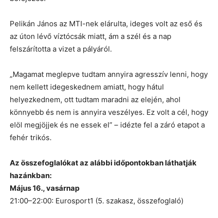
Pelikán János az MTI-nek elárulta, ideges volt az eső és
az úton lévő víztócsák miatt, ám a szél és a nap
felszárította a vizet a pályáról.
„Magamat meglepve tudtam annyira agresszív lenni, hogy
nem kellett idegeskednem amiatt, hogy hátul
helyezkednem, ott tudtam maradni az elején, ahol
könnyebb és nem is annyira veszélyes. Ez volt a cél, hogy
elöl megjöjjek és ne essek el” – idézte fel a záró etapot a
fehér trikós.
Az összefoglalókat az alábbi időpontokban láthatják
hazánkban:
Május 16., vasárnap
21:00–22:00: Eurosport1 (5. szakasz, összefoglaló)