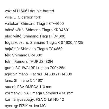
váz: ALU 6061 double butted
villa: LFC carbon fork
váltókar: Shimano Tiagra ST-4600
hátsó váltó: Shimano Tiagra KRD4601
első váltó: Shimano Tiagra FD4600
fogaskoszorú: Shimano Tiagra CS4600, 11/25
hajtómű: Shimano Tiagra FC4650
fék: Shimano BR4600
felni: Remerx TAURUS, 32H
gumi: SCHWALBE Lugano 700x25c
agy: Shimano Tiagra HB4600 / FH4600
lánc: Shimano CN4601
stucni: FSA OMEGA 110 mm
kormány: FSA Omega Compact 440 mm
kormánycsapágy: FSA Orbit NO.42
nyereg: FIZIK Ardea MG