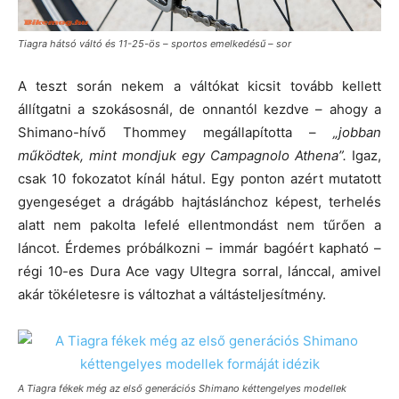
Tiagra hátsó váltó és 11-25-ös – sportos emelkedésű – sor
A teszt során nekem a váltókat kicsit tovább kellett
állítgatni a szokásosnál, de onnantól kezdve – ahogy a
Shimano-hívő Thommey megállapította –
„jobban
működtek, mint mondjuk egy Campagnolo Athena”.
Igaz,
csak 10 fokozatot kínál hátul. Egy ponton azért mutatott
gyengeséget a drágább hajtáslánchoz képest, terhelés
alatt nem pakolta lefelé ellentmondást nem tűrően a
láncot. Érdemes próbálkozni – immár bagóért kapható –
régi 10-es Dura Ace vagy Ultegra sorral, lánccal, amivel
akár tökéletesre is változhat a váltásteljesítmény.
A Tiagra fékek még az első generációs Shimano kéttengelyes modellek