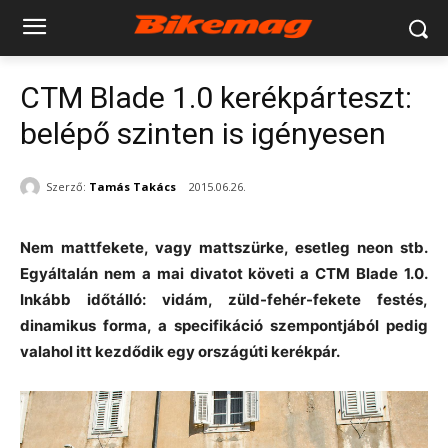
CTM Blade 1.0 kerékpárteszt:
belépő szinten is igényesen
Szerző:
Tamás Takács
2015.06.26.
Nem mattfekete, vagy mattszürke, esetleg neon stb.
Egyáltalán nem a mai divatot követi a CTM Blade 1.0.
Inkább időtálló: vidám, züld-fehér-fekete festés,
dinamikus forma, a specifikáció szempontjából pedig
valahol itt kezdődik egy országúti kerékpár.