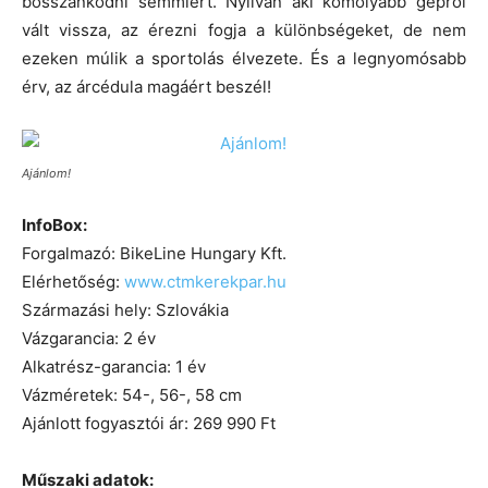
bosszankodni semmiért. Nyilván aki komolyabb gépről
vált vissza, az érezni fogja a különbségeket, de nem
ezeken múlik a sportolás élvezete. És a legnyomósabb
érv, az árcédula magáért beszél!
Ajánlom!
InfoBox:
Forgalmazó: BikeLine Hungary Kft.
Elérhetőség:
www.ctmkerekpar.hu
Származási hely: Szlovákia
Vázgarancia: 2 év
Alkatrész-garancia: 1 év
Vázméretek: 54-, 56-, 58 cm
Ajánlott fogyasztói ár: 269 990 Ft
Műszaki adatok: