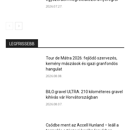
2026.07.27.
LEGFRISSEBB
Tour de Mátra 2026: fejlődő szervezés,
kemény mászások és igazi granfondós
hangulat
2026.08.08.
BILO.gravel ULTRA: 210 kilométeres gravel
kihívás vár Horvátországban
2026.08.07.
Csődbe ment az Accell Hunland – leáll a