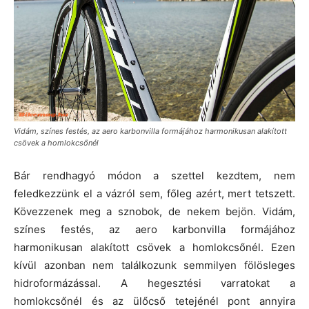
Vidám, színes festés, az aero karbonvilla formájához harmonikusan alakított
csövek a homlokcsőnél
Bár rendhagyó módon a szettel kezdtem, nem
feledkezzünk el a vázról sem, főleg azért, mert tetszett.
Kövezzenek meg a sznobok, de nekem bejön. Vidám,
színes festés, az aero karbonvilla formájához
harmonikusan alakított csövek a homlokcsőnél. Ezen
kívül azonban nem találkozunk semmilyen fölösleges
hidroformázással. A hegesztési varratokat a
homlokcsőnél és az ülőcső tetejénél pont annyira