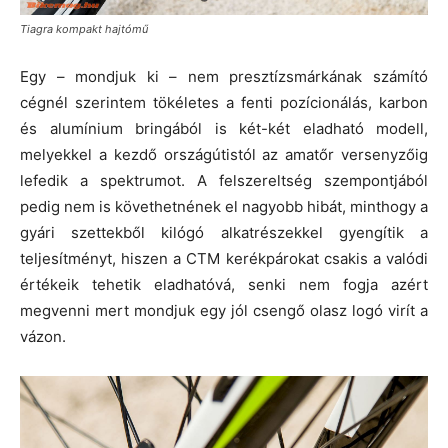
Tiagra kompakt hajtómű
Egy – mondjuk ki – nem presztízsmárkának számító
cégnél szerintem tökéletes a fenti pozícionálás, karbon
és alumínium bringából is két-két eladható modell,
melyekkel a kezdő országútistól az amatőr versenyzőig
lefedik a spektrumot. A felszereltség szempontjából
pedig nem is követhetnének el nagyobb hibát, minthogy a
gyári szettekből kilógó alkatrészekkel gyengítik a
teljesítményt, hiszen a CTM kerékpárokat csakis a valódi
értékeik tehetik eladhatóvá, senki nem fogja azért
megvenni mert mondjuk egy jól csengő olasz logó virít a
vázon.