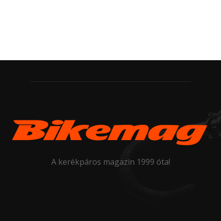
A kerékpáros magazin 1999 óta!