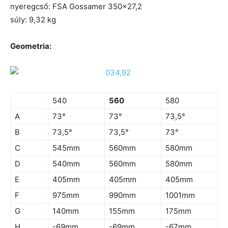
nyeregcső: FSA Gossamer 350×27,2
súly: 9,32 kg
Geometria:
540
560
580
A
73°
73°
73,5°
B
73,5°
73,5°
73°
C
545mm
560mm
580mm
D
540mm
560mm
580mm
E
405mm
405mm
405mm
F
975mm
990mm
1001mm
G
140mm
155mm
175mm
H
-69mm
-69mm
-67mm