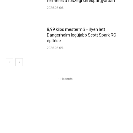
termelés a tószegi kerékpárgyárban
2026.08.06.
8,99 kilós mestermű – ilyen lett
Dangerholm legújabb Scott Spark RC
építése
2026.08.05.
- Hirdetés -