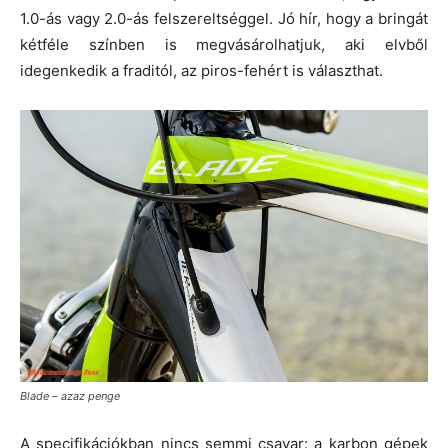
1.0-ás vagy 2.0-ás felszereltséggel. Jó hír, hogy a bringát
kétféle színben is megvásárolhatjuk, aki elvből
idegenkedik a fraditól, az piros-fehért is választhat.
Blade – azaz penge
A specifikációkban nincs semmi csavar: a karbon gépek