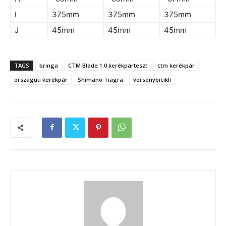
I
375mm
375mm
375mm
J
45mm
45mm
45mm
TAGS
bringa
CTM Blade 1.0 kerékpárteszt
ctm kerékpár
országúti kerékpár
Shimano Tiagra
versenybicikli