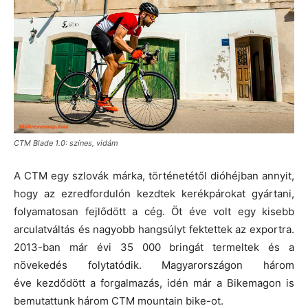
CTM Blade 1.0: színes, vidám
A CTM egy szlovák márka, történetétől dióhéjban annyit,
hogy az ezredfordulón kezdtek kerékpárokat gyártani,
folyamatosan fejlődött a cég. Öt éve volt egy kisebb
arculatváltás és nagyobb hangsúlyt fektettek az exportra.
2013-ban már évi 35 000 bringát termeltek és a
növekedés folytatódik. Magyarországon három
éve kezdődött a forgalmazás, idén már a Bikemagon is
bemutattunk három CTM mountain bike-ot.