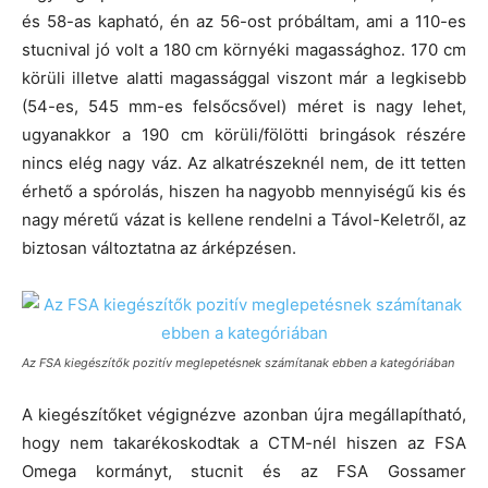
és 58-as kapható, én az 56-ost próbáltam, ami a 110-es
stucnival jó volt a 180 cm környéki magassághoz. 170 cm
körüli illetve alatti magassággal viszont már a legkisebb
(54-es, 545 mm-es felsőcsővel) méret is nagy lehet,
ugyanakkor a 190 cm körüli/fölötti bringások részére
nincs elég nagy váz. Az alkatrészeknél nem, de itt tetten
érhető a spórolás, hiszen ha nagyobb mennyiségű kis és
nagy méretű vázat is kellene rendelni a Távol-Keletről, az
biztosan változtatna az árképzésen.
Az FSA kiegészítők pozitív meglepetésnek számítanak ebben a kategóriában
A kiegészítőket végignézve azonban újra megállapítható,
hogy nem takarékoskodtak a CTM-nél hiszen az FSA
Omega kormányt, stucnit és az FSA Gossamer