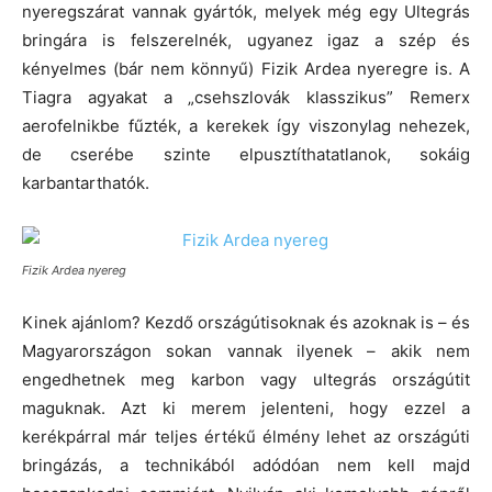
nyeregszárat vannak gyártók, melyek még egy Ultegrás
bringára is felszerelnék, ugyanez igaz a szép és
kényelmes (bár nem könnyű) Fizik Ardea nyeregre is. A
Tiagra agyakat a „csehszlovák klasszikus” Remerx
aerofelnikbe fűzték, a kerekek így viszonylag nehezek,
de cserébe szinte elpusztíthatatlanok, sokáig
karbantarthatók.
Fizik Ardea nyereg
Kinek ajánlom? Kezdő országútisoknak és azoknak is – és
Magyarországon sokan vannak ilyenek – akik nem
engedhetnek meg karbon vagy ultegrás országútit
maguknak. Azt ki merem jelenteni, hogy ezzel a
kerékpárral már teljes értékű élmény lehet az országúti
bringázás, a technikából adódóan nem kell majd