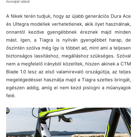
formáját idézik
A fékek terén tudjuk, hogy az újabb generációs Dura Ace
és Ultegra modellek verhetetlenek, akik ilyet használnak,
onnantól kezdve gyengébbnek éreznek majd minden
mást. Igen, a Tiagra is nyilván gyengébbet harap, de
őszintén szólva még így is többet ad, mint ami a teljesen
biztonságos lassításhoz, megálláshoz szükséges. Szóval
nem a megfelelő irányból közelítek, hiszen akinek a CTM
Blade 1.0 lesz az első valamirevaló országútija, az teljes
megelégedéssel használja majd a Tiagra szettes bringát,
egészen addig, amíg el nem kezd pislogni a műanyagok
felé.