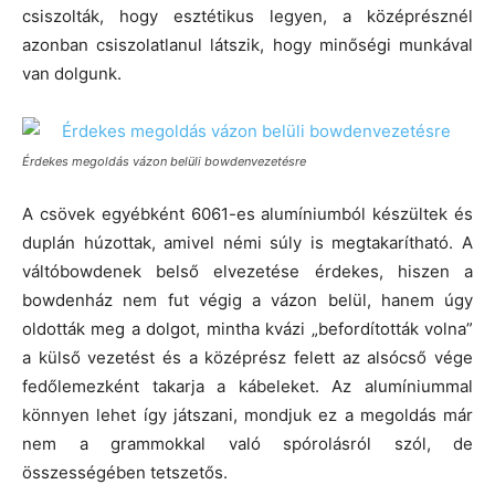
csiszolták, hogy esztétikus legyen, a középrésznél
azonban csiszolatlanul látszik, hogy minőségi munkával
van dolgunk.
Érdekes megoldás vázon belüli bowdenvezetésre
A csövek egyébként 6061-es alumíniumból készültek és
duplán húzottak, amivel némi súly is megtakarítható. A
váltóbowdenek belső elvezetése érdekes, hiszen a
bowdenház nem fut végig a vázon belül, hanem úgy
oldották meg a dolgot, mintha kvázi „befordították volna”
a külső vezetést és a középrész felett az alsócső vége
fedőlemezként takarja a kábeleket. Az alumíniummal
könnyen lehet így játszani, mondjuk ez a megoldás már
nem a grammokkal való spórolásról szól, de
összességében tetszetős.