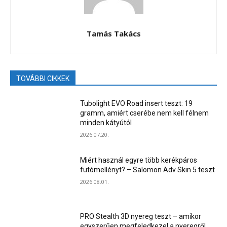
Tamás Takács
TOVÁBBI CIKKEK
Tubolight EVO Road insert teszt: 19
gramm, amiért cserébe nem kell félnem
minden kátyútól
2026.07.20.
Miért használ egyre több kerékpáros
futómellényt? – Salomon Adv Skin 5 teszt
2026.08.01.
PRO Stealth 3D nyereg teszt – amikor
egyszerűen megfeledkezel a nyeregről