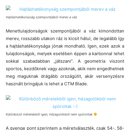
Hajtáshatékonyság szempontjából merev a váz
Menettulajdonságok szempontjából a váz kimondottan
merev, rosszabb utakon ráz is kicsit hátul, de legalább így
a hajtáshatékonysága jónak mondható. Igen, ezek azok a
tulajdonságok, melyek esetében éppen a karbonnal lehet
sokkal szabadabban „játszani”. A geometria viszont
sportos, kezdőknek vagy azoknak, akik nem engedhetnek
meg maguknak drágább országútit, akár versenyzésre
használt bringájuk is lehet a CTM Blade.
Különböző méretekből igen, hézagolókból nem spóroltak
A gyenge pont szerintem a méretválaszték, csak 54-, 56-