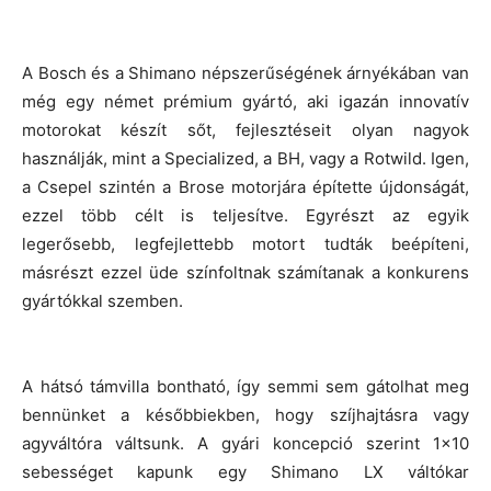
A Bosch és a Shimano népszerűségének árnyékában van
még egy német prémium gyártó, aki igazán innovatív
motorokat készít sőt, fejlesztéseit olyan nagyok
használják, mint a Specialized, a BH, vagy a Rotwild. Igen,
a Csepel szintén a Brose motorjára építette újdonságát,
ezzel több célt is teljesítve. Egyrészt az egyik
legerősebb, legfejlettebb motort tudták beépíteni,
másrészt ezzel üde színfoltnak számítanak a konkurens
gyártókkal szemben.
A hátsó támvilla bontható, így semmi sem gátolhat meg
bennünket a későbbiekben, hogy szíjhajtásra vagy
agyváltóra váltsunk. A gyári koncepció szerint 1×10
sebességet kapunk egy Shimano LX váltókar