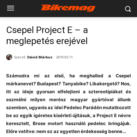
Csepel Project E – a
meglepetés erejével
Szerző:
Dávid Márkus
2019.05.11.
Számodra mi az első, ha meghallod a Csepel
márkanevet? Budapest? Tanyabike? Libakergető? Nos,
itt az ideje gyorsan elfelejteni a sztereotípiákat és
eszmélni milyen merész magyar gyártóval állunk
szemben, ugyanis az idei Pedelec Parádén mutatkozott
be az egyik ígéretes kísérleti újításuk, a Project E névre
keresztelt, Brose motort használó pedelec bringájuk.
Előre vetítve: nem ez az egyetlen érdekesség benne…