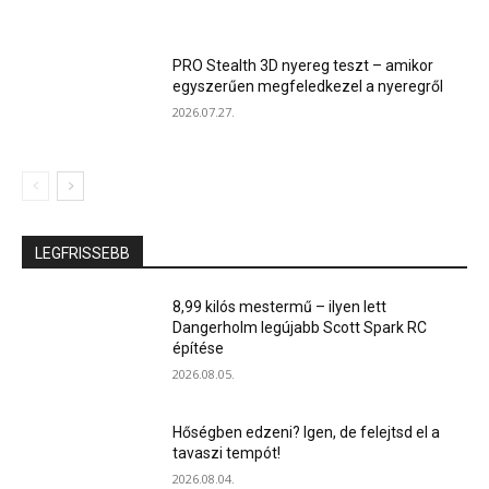
PRO Stealth 3D nyereg teszt – amikor
egyszerűen megfeledkezel a nyeregről
2026.07.27.
LEGFRISSEBB
8,99 kilós mestermű – ilyen lett
Dangerholm legújabb Scott Spark RC
építése
2026.08.05.
Hőségben edzeni? Igen, de felejtsd el a
tavaszi tempót!
2026.08.04.