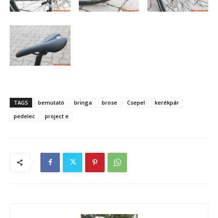
TAGS
bemutató
bringa
brose
Csepel
kerékpár
pedelec
project e