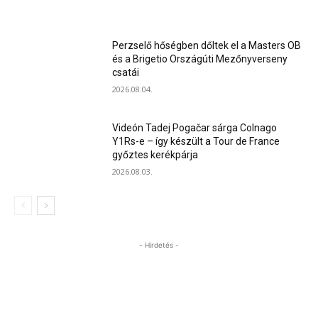
Perzselő hőségben dőltek el a Masters OB
és a Brigetio Országúti Mezőnyverseny
csatái
2026.08.04.
Videón Tadej Pogačar sárga Colnago
Y1Rs-e – így készült a Tour de France
győztes kerékpárja
2026.08.03.
- Hirdetés -