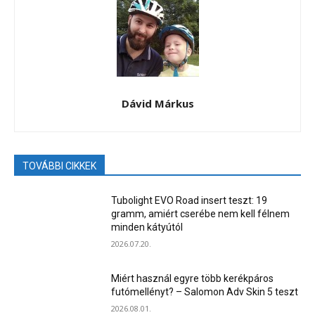
Dávid Márkus
TOVÁBBI CIKKEK
Tubolight EVO Road insert teszt: 19
gramm, amiért cserébe nem kell félnem
minden kátyútól
2026.07.20.
Miért használ egyre több kerékpáros
futómellényt? – Salomon Adv Skin 5 teszt
2026.08.01.