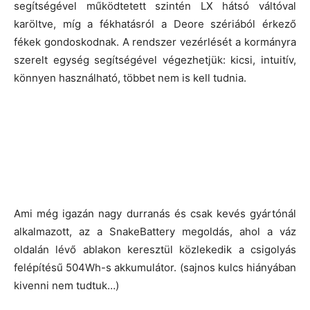
segítségével működtetett szintén LX hátsó váltóval
karöltve, míg a fékhatásról a Deore szériából érkező
fékek gondoskodnak. A rendszer vezérlését a kormányra
szerelt egység segítségével végezhetjük: kicsi, intuitív,
könnyen használható, többet nem is kell tudnia.
Ami még igazán nagy durranás és csak kevés gyártónál
alkalmazott, az a SnakeBattery megoldás, ahol a váz
oldalán lévő ablakon keresztül közlekedik a csigolyás
felépítésű 504Wh-s akkumulátor. (sajnos kulcs hiányában
kivenni nem tudtuk…)