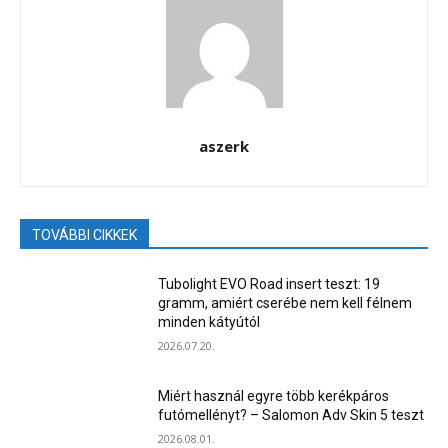
aszerk
TOVÁBBI CIKKEK
Tubolight EVO Road insert teszt: 19
gramm, amiért cserébe nem kell félnem
minden kátyútól
2026.07.20.
Miért használ egyre több kerékpáros
futómellényt? – Salomon Adv Skin 5 teszt
2026.08.01.