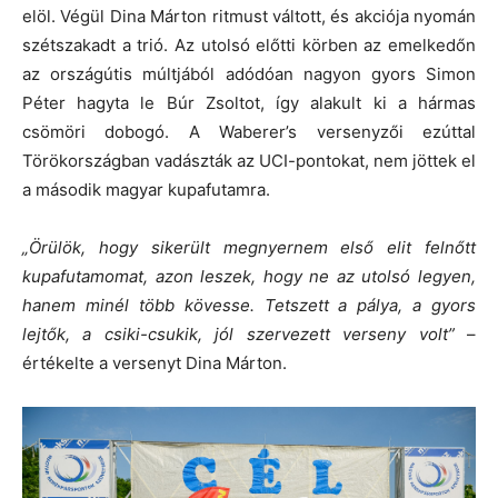
elöl. Végül Dina Márton ritmust váltott, és akciója nyomán
szétszakadt a trió. Az utolsó előtti körben az emelkedőn
az országútis múltjából adódóan nagyon gyors Simon
Péter hagyta le Búr Zsoltot, így alakult ki a hármas
csömöri dobogó. A Waberer’s versenyzői ezúttal
Törökországban vadászták az UCI-pontokat, nem jöttek el
a második magyar kupafutamra.
„Örülök, hogy sikerült megnyernem első elit felnőtt
kupafutamomat, azon leszek, hogy ne az utolsó legyen,
hanem minél több kövesse. Tetszett a pálya, a gyors
lejtők, a csiki-csukik, jól szervezett verseny volt”
–
értékelte a versenyt Dina Márton.