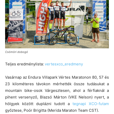
Csömöri dobogó
Teljes eredménylista:
vertesxco_eredmeny
Vasárnap az Endura Villapark Vértes Maratonon 80, 57 és
23 kilométeres távokon mérhették össze tudásukat a
mountain bike-osok Várgesztesen, ahol a férfiaknál a
pihent versenyző, Blazsó Márton (VKE Nelson) nyert, a
hölgyek között duplázni tudott a
tegnapi XCO-futam
győztese, Poór Brigitta (Merida Maraton Team CST).