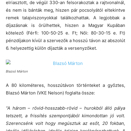
elriasztott, de végül 330-an felsorakoztak a rajtvonalnál,
és nem is bánták meg, hiszen pár pocsolyától eltekintve
remek talajviszonyokkal találkozhattak. A legjobbak a
díjazásnak is örülhettek, hiszen a Magyar Kupában
kötelező (Férfi: 100-50-25 e. Ft; Női: 80-30-15 e. Ft)
pénzdíjakon kívül a szervezők a hosszú távon az abszolút
6. helyezettig külön díjazták a versenyzőket.
Blazsó Márton
A 80 kilométeres, hosszútávon történteket a győztes,
Blazsó Márton (VKE Nelson) foglalta össze:
“A három – rövid-hosszabb-rövid – hurokból álló pálya
tetszett, a frissítés szempontjából kimondottan jó volt.
Szerencsénk volt hogy megúsztuk az esőt, 20 fokban,
ideális időjárásban, ideális talajon kerékpározhattunk. A