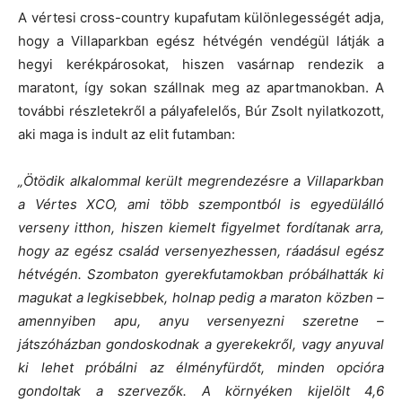
A vértesi cross-country kupafutam különlegességét adja,
hogy a Villaparkban egész hétvégén vendégül látják a
hegyi kerékpárosokat, hiszen vasárnap rendezik a
maratont, így sokan szállnak meg az apartmanokban. A
további részletekről a pályafelelős, Búr Zsolt nyilatkozott,
aki maga is indult az elit futamban:
„Ötödik alkalommal került megrendezésre a Villaparkban
a Vértes XCO, ami több szempontból is egyedülálló
verseny itthon, hiszen kiemelt figyelmet fordítanak arra,
hogy az egész család versenyezhessen, ráadásul egész
hétvégén. Szombaton gyerekfutamokban próbálhatták ki
magukat a legkisebbek, holnap pedig a maraton közben –
amennyiben apu, anyu versenyezni szeretne –
játszóházban gondoskodnak a gyerekekről, vagy anyuval
ki lehet próbálni az élményfürdőt, minden opcióra
gondoltak a szervezők. A környéken kijelölt 4,6