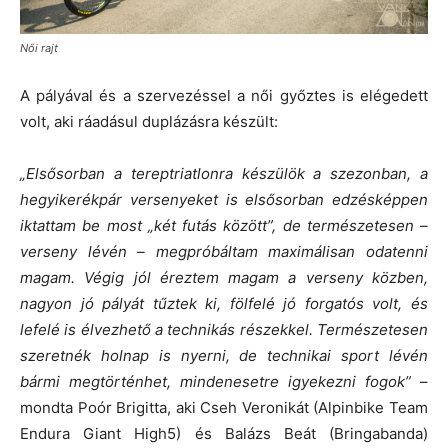
Női rajt
A pályával és a szervezéssel a női győztes is elégedett
volt, aki ráadásul duplázásra készült:
„Elsősorban a tereptriatlonra készülök a szezonban, a
hegyikerékpár versenyeket is elsősorban edzésképpen
iktattam be most „két futás között”, de természetesen –
verseny lévén – megpróbáltam maximálisan odatenni
magam. Végig jól éreztem magam a verseny közben,
nagyon jó pályát tűztek ki, fölfelé jó forgatós volt, és
lefelé is élvezhető a technikás részekkel. Természetesen
szeretnék holnap is nyerni, de technikai sport lévén
bármi megtörténhet, mindenesetre igyekezni fogok”
–
mondta Poór Brigitta, aki Cseh Veronikát (Alpinbike Team
Endura Giant High5) és Balázs Beát (Bringabanda)