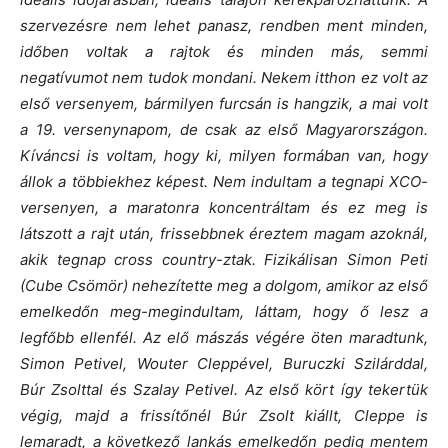
szervezésre nem lehet panasz, rendben ment minden,
időben voltak a rajtok és minden más, semmi
negatívumot nem tudok mondani.
Nekem itthon ez volt az
első versenyem, bármilyen furcsán is hangzik, a mai volt
a 19. versenynapom, de csak az első Magyarországon.
Kíváncsi is voltam, hogy ki, milyen formában van, hogy
állok a többiekhez képest. Nem indultam a tegnapi XCO-
versenyen, a maratonra koncentráltam és ez meg is
látszott a rajt után, frissebbnek éreztem magam azoknál,
akik tegnap cross country-ztak. Fizikálisan Simon Peti
(Cube Csömör) nehezítette meg a dolgom, amikor az első
emelkedőn meg-megindultam, láttam, hogy ő lesz a
legfőbb ellenfél.
Az elő mászás végére öten maradtunk,
Simon Petivel, Wouter Cleppével, Buruczki Szilárddal,
Búr Zsolttal és Szalay Petivel. Az első kört így tekertük
végig, majd a frissítőnél Búr Zsolt kiállt, Cleppe is
lemaradt, a következő lankás emelkedőn pedig mentem