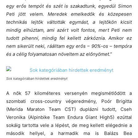
egy erős tempót és szét is szakadtunk, egyedül Simon
Peti jött velem. Meredek emelkedők és közepesen
technikás lejtők váltották egymást, a lejtőkön kicsit
mindig elhúztam, ami azért volt fontos, mert Peti nem
tudott pihenni, mindig fel kellett zárkóznia. Amikor ez
nem sikerült neki, ráálltam egy erős – 90%-os – tempóra
és a célig folyamatosan növeltem az előnyömet.”
Sok kategóriában hirdettek eredményt
A nők 57 kilométeres versenyén megismétlődött a
szombati cross-country végeredmény, Poór Brigitta
(Merida Maraton Team CST) duplázni tudott, Cseh
Veronika (Alpinbike Team Endura Giant High5) ezúttal
sokáig tartotta vele a lépést, de meg kellett elégednie a
második hellyel, a harmadik ma is Balázs Bea