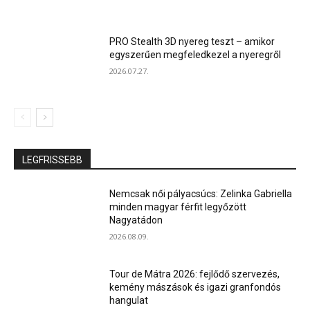
PRO Stealth 3D nyereg teszt – amikor
egyszerűen megfeledkezel a nyeregről
2026.07.27.
LEGFRISSEBB
Nemcsak női pályacsúcs: Zelinka Gabriella
minden magyar férfit legyőzött
Nagyatádon
2026.08.09.
Tour de Mátra 2026: fejlődő szervezés,
kemény mászások és igazi granfondós
hangulat