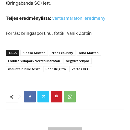
(Bringabanda SC) lett.
Teljes eredménylista:
vertesmaraton_eredmeny
Forrás: bringasport.hu, fotók: Vanik Zoltán
TAGS
Blazsó Márton
cross country
Dina Márton
Endura Villapark Vértes Maraton
hegyikerékpár
mountain bike teszt
Poór Brigitta
Vértes XCO