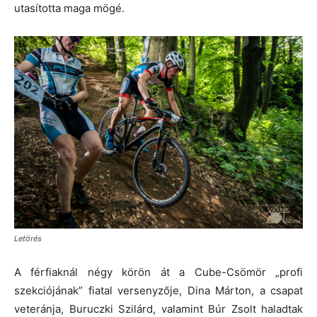
utasította maga mögé.
Letörés
A férfiaknál négy körön át a Cube-Csömör „profi
szekciójának” fiatal versenyzője, Dina Márton, a csapat
veteránja, Buruczki Szilárd, valamint Búr Zsolt haladtak