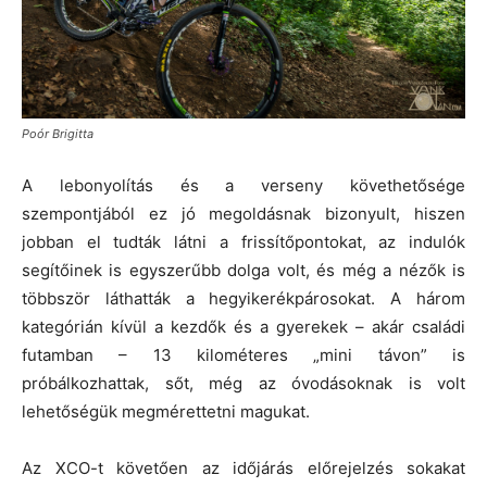
Poór Brigitta
A lebonyolítás és a verseny követhetősége
szempontjából ez jó megoldásnak bizonyult, hiszen
jobban el tudták látni a frissítőpontokat, az indulók
segítőinek is egyszerűbb dolga volt, és még a nézők is
többször láthatták a hegyikerékpárosokat. A három
kategórián kívül a kezdők és a gyerekek – akár családi
futamban – 13 kilométeres „mini távon” is
próbálkozhattak, sőt, még az óvodásoknak is volt
lehetőségük megmérettetni magukat.
Az XCO-t követően az időjárás előrejelzés sokakat