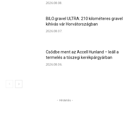
2026.08.08.
BILO.gravel ULTRA: 210 kilométeres gravel
kihívás vár Horvátországban
2026.08.07.
Csődbe ment az Accell Hunland – leáll a
termelés a tószegi kerékpárgyárban
2026.08.06.
- Hirdetés -