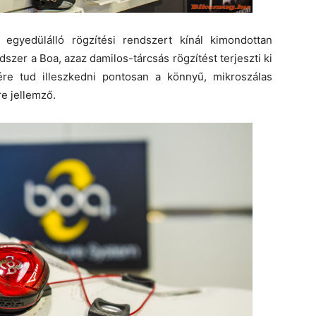
egyedülálló rögzítési rendszert kínál kimondottan
szer a Boa, azaz damilos-tárcsás rögzítést terjeszti ki
ére tud illeszkedni pontosan a könnyű, mikroszálas
e jellemző.