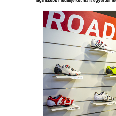
legfrissebb modelljeiket ma is egyértelm