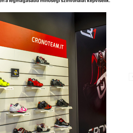
űen a legmagasabb minőségi színvonalat képviselik.