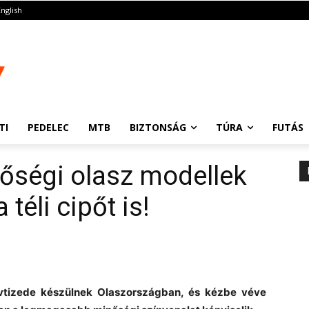
English
TI
PEDELEC
MTB
BIZTONSÁG
TÚRA
FUTÁS
őségi olasz modellek
téli cipőt is!
vtizede készülnek Olaszországban, és kézbe véve