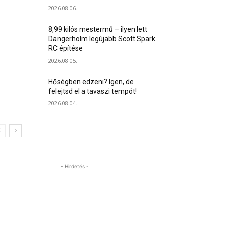
2026.08.06.
8,99 kilós mestermű – ilyen lett
Dangerholm legújabb Scott Spark
RC építése
2026.08.05.
Hőségben edzeni? Igen, de
felejtsd el a tavaszi tempót!
2026.08.04.
- Hirdetés -