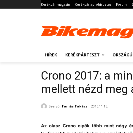
Kerékpár magazin
Kerékpár apróhirdetés
Fórum
HÍREK
KERÉKPÁRTESZT
ORSZÁGÚ
Crono 2017: a min
mellett nézd meg a 
Szerző:
Tamás Takács
2016.11.15.
Az olasz Crono cipők több mint négy é