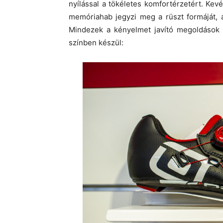
nyílással a tökéletes komfortérzetért. Kev
memóriahab jegyzi meg a rüszt formáját, a 
Mindezek a kényelmet javító megoldások
színben készül: