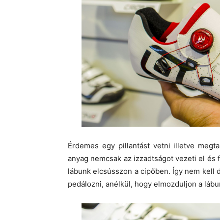
Érdemes egy pillantást vetni illetve megt
anyag nemcsak az izzadtságot vezeti el és f
lábunk elcsússzon a cipőben. Így nem kell 
pedálozni, anélkül, hogy elmozduljon a lábu