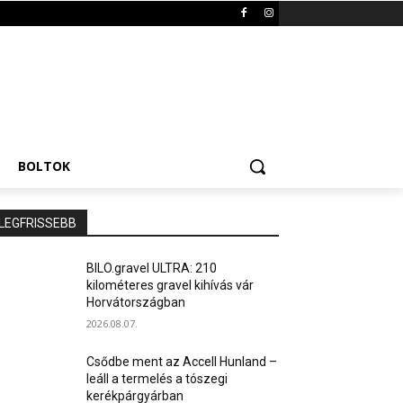
BOLTOK
LEGFRISSEBB
BILO.gravel ULTRA: 210
kilométeres gravel kihívás vár
Horvátországban
2026.08.07.
Csődbe ment az Accell Hunland –
leáll a termelés a tószegi
kerékpárgyárban