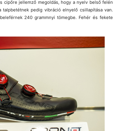
és cipőre jellemző megoldás, hogy a nyelv belső felén
talpbetétnek pedig vibráció elnyelő csillapítása van.
 beleférnek 240 grammnyi tömegbe. Fehér és fekete