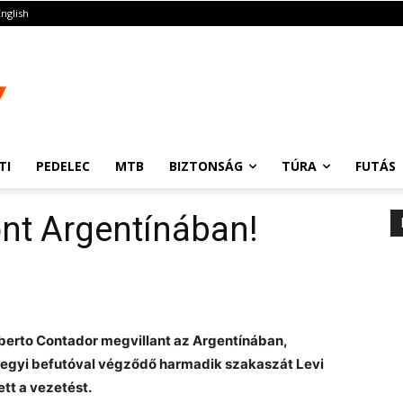
English
TI
PEDELEC
MTB
BIZTONSÁG
TÚRA
FUTÁS
nt Argentínában!
berto Contador megvillant az Argentínában,
 hegyi befutóval végződő harmadik szakaszát Levi
ett a vezetést.