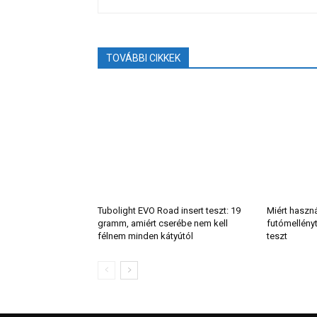
TOVÁBBI CIKKEK
Tubolight EVO Road insert teszt: 19
Miért haszn
gramm, amiért cserébe nem kell
futómellény
félnem minden kátyútól
teszt