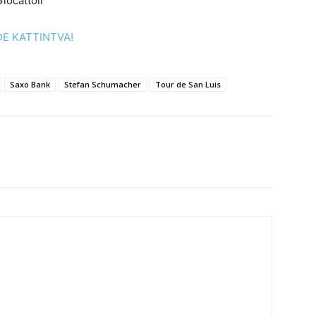
iocattoli
DE KATTINTVA!
Saxo Bank
Stefan Schumacher
Tour de San Luis