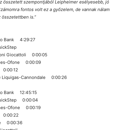
 összetett szempontjából Leipheimer esélyesebb, jó
 Számomra fontos volt ez a győzelem, de vannak nálam
 összetettben is.”
axo Bank 4:29:27
uickStep
oni Giocattoli 0:00:05
tches-Ofone 0:00:09
s 0:00:12
l) Liquigas-Cannondale 0:00:26
axo Bank 12:45:15
QuickStep 0:00:04
tches-Ofone 0:00:19
s 0:00:22
ale 0:00:36