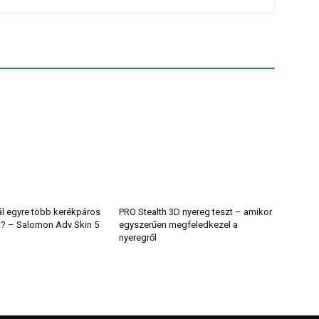
ál egyre több kerékpáros
PRO Stealth 3D nyereg teszt – amikor
t? – Salomon Adv Skin 5
egyszerűen megfeledkezel a
nyeregről