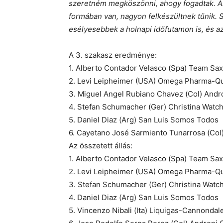
szeretném megköszönni, ahogy fogadtak. Az
formában van, nagyon felkészültnek tűnik.
esélyesebbek a holnapi időfutamon is, és az
A 3. szakasz eredménye:
1. Alberto Contador Velasco (Spa) Team S
2. Levi Leipheimer (USA) Omega Pharma-Q
3. Miguel Angel Rubiano Chavez (Col) Andr
4. Stefan Schumacher (Ger) Christina Wa
5. Daniel Diaz (Arg) San Luis Somos Todo
6. Cayetano José Sarmiento Tunarrosa (Co
Az összetett állás:
1. Alberto Contador Velasco (Spa) Team S
2. Levi Leipheimer (USA) Omega Pharma-
3. Stefan Schumacher (Ger) Christina Wa
4. Daniel Diaz (Arg) San Luis Somos Todo
5. Vincenzo Nibali (Ita) Liquigas-Cannond