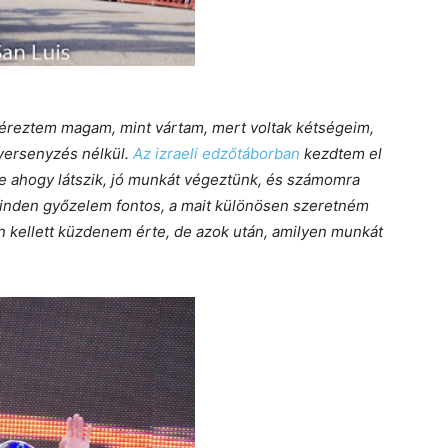
éreztem magam, mint vártam, mert voltak kétségeim,
 versenyzés nélkül.
Az izraeli edzőtáborban
kezdtem el
 ahogy látszik, jó munkát végeztünk, és számomra
 Minden győzelem fontos, a mait különösen szeretném
kellett küzdenem érte, de azok után, amilyen munkát