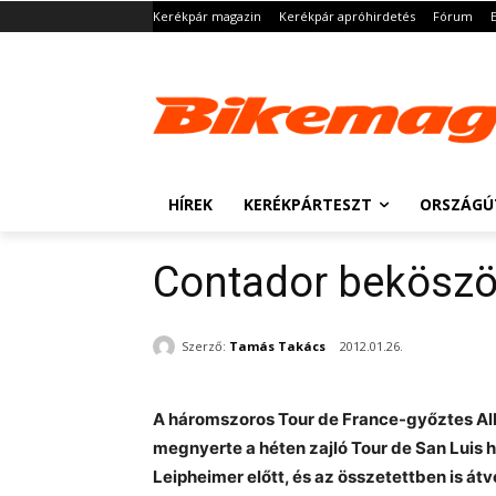
Kerékpár magazin
Kerékpár apróhirdetés
Fórum
HÍREK
KERÉKPÁRTESZT
ORSZÁGÚ
Contador beköszö
Szerző:
Tamás Takács
2012.01.26.
A háromszoros Tour de France-győztes Al
megnyerte a héten zajló Tour de San Luis
Leipheimer előtt, és az összetettben is átv