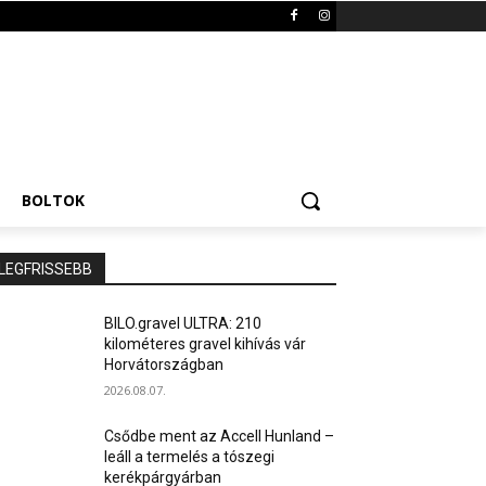
BOLTOK
LEGFRISSEBB
BILO.gravel ULTRA: 210
kilométeres gravel kihívás vár
Horvátországban
2026.08.07.
Csődbe ment az Accell Hunland –
leáll a termelés a tószegi
kerékpárgyárban