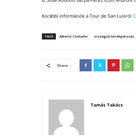
6. Jose Rodolfo Serpa Perez (Col) Androni G
Korábbi információk a Tour de San Luisról
I
TAGS
Alberto Contador
országúti kerékpározás
Share
Tamás Takács