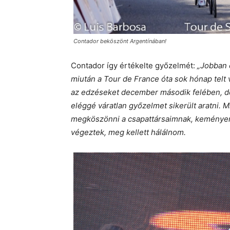
Contador beköszönt Argentínában!
Contador így értékelte győzelmét:
„Jobban 
miután a Tour de France óta sok hónap telt
az edzéseket december második felében, de
eléggé váratlan győzelmet sikerült aratni.
megköszönni a csapattársaimnak, keményen 
végeztek, meg kellett hálálnom.