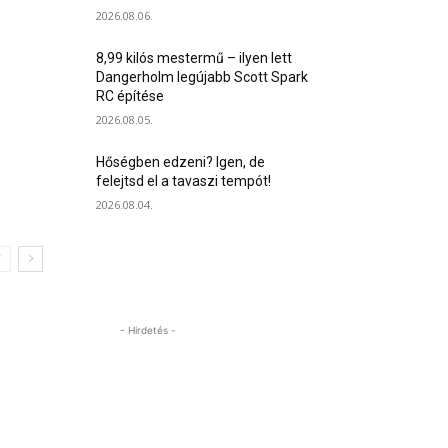
2026.08.06.
8,99 kilós mestermű – ilyen lett
Dangerholm legújabb Scott Spark
RC építése
2026.08.05.
Hőségben edzeni? Igen, de
felejtsd el a tavaszi tempót!
2026.08.04.
- Hirdetés -