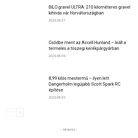
BILO.gravel ULTRA: 210 kilométeres gravel
kihívás vár Horvátországban
2026.08.07.
Csődbe ment az Accell Hunland – leáll a
termelés a tószegi kerékpárgyárban
2026.08.06.
8,99 kilós mestermű – ilyen lett
Dangerholm legújabb Scott Spark RC
építése
2026.08.05.
- Hirdetés -