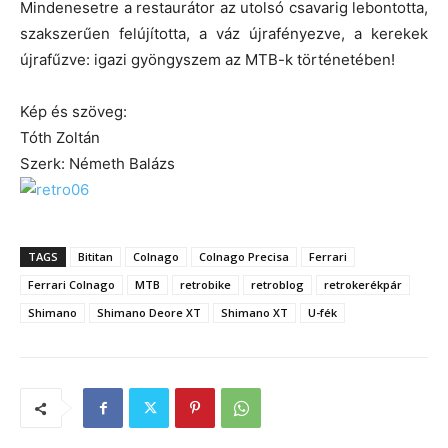
Mindenesetre a restaurátor az utolsó csavarig lebontotta,
szakszerűen felújította, a váz újrafényezve, a kerekek
újrafűzve: igazi gyöngyszem az MTB-k történetében!
Kép és szöveg:
Tóth Zoltán
Szerk: Németh Balázs
TAGS
Bititan
Colnago
Colnago Precisa
Ferrari
Ferrari Colnago
MTB
retrobike
retroblog
retrokerékpár
Shimano
Shimano Deore XT
Shimano XT
U-fék