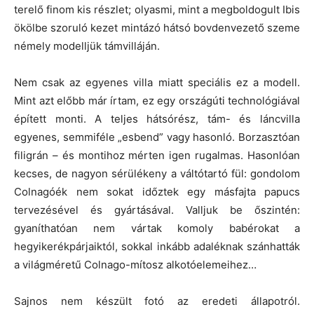
terelő finom kis részlet; olyasmi, mint a megboldogult Ibis
ökölbe szoruló kezet mintázó hátsó bovdenvezető szeme
némely modelljük támvilláján.
Nem csak az egyenes villa miatt speciális ez a modell.
Mint azt előbb már írtam, ez egy országúti technológiával
épített monti. A teljes hátsórész, tám- és láncvilla
egyenes, semmiféle „esbend” vagy hasonló. Borzasztóan
filigrán – és montihoz mérten igen rugalmas. Hasonlóan
kecses, de nagyon sérülékeny a váltótartó fül: gondolom
Colnagóék nem sokat időztek egy másfajta papucs
tervezésével és gyártásával. Valljuk be őszintén:
gyaníthatóan nem vártak komoly babérokat a
hegyikerékpárjaiktól, sokkal inkább adaléknak szánhatták
a világméretű Colnago-mítosz alkotóelemeihez…
Sajnos nem készült fotó az eredeti állapotról.