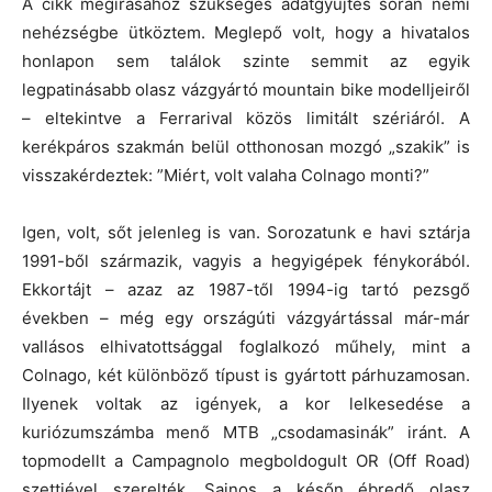
A cikk megírásához szükséges adatgyűjtés során némi
nehézségbe ütköztem. Meglepő volt, hogy a hivatalos
honlapon sem találok szinte semmit az egyik
legpatinásabb olasz vázgyártó mountain bike modelljeiről
– eltekintve a Ferrarival közös limitált szériáról. A
kerékpáros szakmán belül otthonosan mozgó „szakik” is
visszakérdeztek: ”Miért, volt valaha Colnago monti?”
Igen, volt, sőt jelenleg is van. Sorozatunk e havi sztárja
1991-ből származik, vagyis a hegyigépek fénykorából.
Ekkortájt – azaz az 1987-től 1994-ig tartó pezsgő
években – még egy országúti vázgyártással már-már
vallásos elhivatottsággal foglalkozó műhely, mint a
Colnago, két különböző típust is gyártott párhuzamosan.
Ilyenek voltak az igények, a kor lelkesedése a
kuriózumszámba menő MTB „csodamasinák” iránt. A
topmodellt a Campagnolo megboldogult OR (Off Road)
szettjével szerelték. Sajnos a későn ébredő olasz