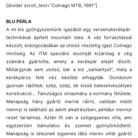
[divider scroll_text=”Colnago MTB, 1991″]
BLU PERLA
A mi kis gyöngyszemünk igazából egy versenykerékpár-
technikával épített mountain bike. A váz forrasztással
készült, kidolgozásában az utolsó részletig igazi Colnago
minőség. Az ITM speciális stucniját kizárólag e cég
számára gyártotta, amely a kerékpár elejét díszíti.
Műtárgynak sem utolsó, bár a kis „sarkantyút”, mely a
kerékpáros felé néz később elhagyták. Gondolom
gyorsan rájöttek: szép, szép, de kissé balesetveszélyes
konstrukció… Tanulságos olvasmány a kormány felülete.
Manapság hány gyártó merné ráírni, valóban miből
mennyi is található az adott alkatrészben, például mennyi
rezet tartalmaz. Aztán itt van a szögegyenes villa, ami
egyszerűen bámulatos és szemet gyönyörködtető.
Manapság is léteznek egyenes lábú merev villát gyártó