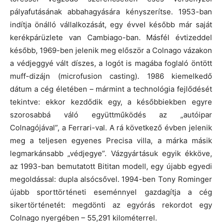
pályafutásának abbahagyására kényszerítse. 1953-ban
indítja önálló vállalkozását, egy évvel később már saját
kerékpárüzlete van Cambiago-ban. Másfél évtizeddel
később, 1969-ben jelenik meg először a Colnago vázakon
a védjeggyé vált díszes, a logót is magába foglaló öntött
muff-dizájn (microfusion casting). 1986 kiemelkedő
dátum a cég életében – mármint a technológia fejlődését
tekintve: ekkor kezdődik egy, a későbbiekben egyre
szorosabbá váló együttműködés az „autóipar
Colnagójával”, a Ferrari-val. A rá következő évben jelenik
meg a teljesen egyenes Precisa villa, a márka másik
legmarkánsabb „védjegye”. Vázgyártásuk egyik ékköve,
az 1993-ban bemutatott Bititan modell, egy újabb egyedi
megoldással: dupla alsócsővel. 1994-ben Tony Rominger
újabb sporttörténeti eseménnyel gazdagítja a cég
sikertörténetét: megdönti az egyórás rekordot egy
Colnago nyergében – 55,291 kilométerrel.