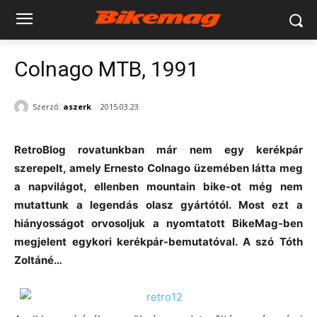
Colnago MTB, 1991
Szerző:
aszerk
2015.03.23.
RetroBlog rovatunkban már nem egy kerékpár
szerepelt, amely Ernesto Colnago üzemében látta meg
a napvilágot, ellenben mountain bike-ot még nem
mutattunk a legendás olasz gyártótól. Most ezt a
hiányosságot orvosoljuk a nyomtatott BikeMag-ben
megjelent egykori kerékpár-bemutatóval. A szó Tóth
Zoltáné…