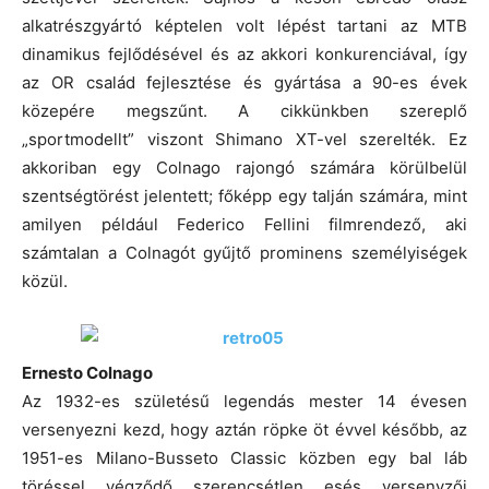
alkatrészgyártó képtelen volt lépést tartani az MTB
dinamikus fejlődésével és az akkori konkurenciával, így
az OR család fejlesztése és gyártása a 90-es évek
közepére megszűnt. A cikkünkben szereplő
„sportmodellt” viszont Shimano XT-vel szerelték. Ez
akkoriban egy Colnago rajongó számára körülbelül
szentségtörést jelentett; főképp egy talján számára, mint
amilyen például Federico Fellini filmrendező, aki
számtalan a Colnagót gyűjtő prominens személyiségek
közül.
Ernesto Colnago
Az 1932-es születésű legendás mester 14 évesen
versenyezni kezd, hogy aztán röpke öt évvel később, az
1951-es Milano-Busseto Classic közben egy bal láb
töréssel végződő szerencsétlen esés versenyzői