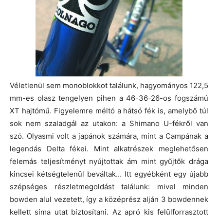
Véletlenül sem monoblokkot találunk, hagyományos 122,5
mm-es olasz tengelyen pihen a 46-36-26-os fogszámú
XT hajtómű. Figyelemre méltó a hátsó fék is, amelybő túl
sok nem szaladgál az utakon: a Shimano U-fékről van
szó. Olyasmi volt a japánok számára, mint a Campának a
legendás Delta fékei. Mint alkatrészek meglehetősen
felemás teljesítményt nyújtottak ám mint gyűjtők drága
kincsei kétségtelenül beváltak… Itt egyébként egy újabb
szépséges részletmegoldást találunk: mivel minden
bowden alul vezetett, így a középrész alján 3 bowdennek
kellett sima utat biztosítani. Az apró kis felülforrasztott