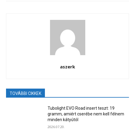
aszerk
TOVÁBBI CIKKEK
Tubolight EVO Road insert teszt: 19
gramm, amiért cserébe nem kell félnem
minden kátyútól
2026.07.20.