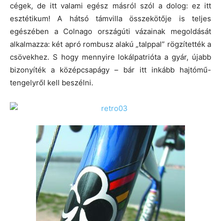
cégek, de itt valami egész másról szól a dolog: ez itt
esztétikum! A hátsó támvilla összekötője is teljes
egészében a Colnago országúti vázainak megoldását
alkalmazza: két apró rombusz alakú „talppal” rögzítették a
csövekhez. S hogy mennyire lokálpatrióta a gyár, újabb
bizonyíték a középcsapágy – bár itt inkább hajtómű-
tengelyről kell beszélni.