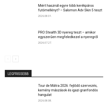
Miért használ egyre több kerékpáros
futómellényt? – Salomon Adv Skin 5 teszt
2026.08.01.
PRO Stealth 3D nyereg teszt – amikor
egyszerűen megfeledkezel a nyeregről
2026.07.27.
LEGFRISSEBB
Tour de Mátra 2026: fejlődő szervezés,
kemény mászások és igazi granfondós
hangulat
2026.08.08.