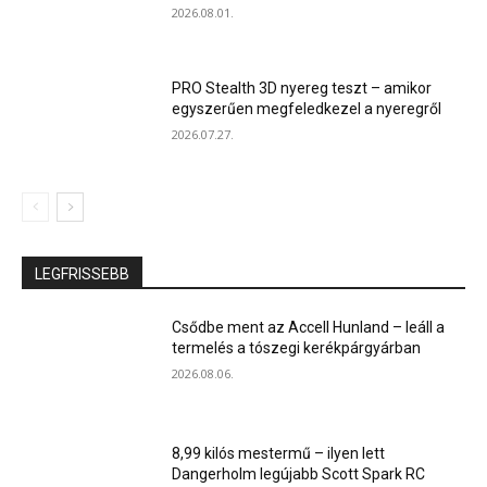
2026.08.01.
PRO Stealth 3D nyereg teszt – amikor
egyszerűen megfeledkezel a nyeregről
2026.07.27.
LEGFRISSEBB
Csődbe ment az Accell Hunland – leáll a
termelés a tószegi kerékpárgyárban
2026.08.06.
8,99 kilós mestermű – ilyen lett
Dangerholm legújabb Scott Spark RC