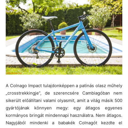
A Colnago Impact tulajdonképpen a patinás olasz műhely
„crosstrekkingje”, de szerencsére Cambiagóban nem
sikerült előállítani valami olyasmit, amit a világ másik 500
gyártójának könnyen megy: egy átlagos egyenes
kormányos bringát mindennapi használatra. Nem átlagos.
Nagyjából mindenki a babakék Colnagót kezdte el