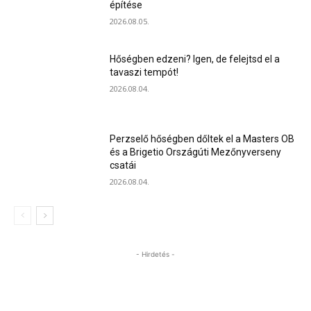
építése
2026.08.05.
Hőségben edzeni? Igen, de felejtsd el a
tavaszi tempót!
2026.08.04.
Perzselő hőségben dőltek el a Masters OB
és a Brigetio Országúti Mezőnyverseny
csatái
2026.08.04.
- Hirdetés -