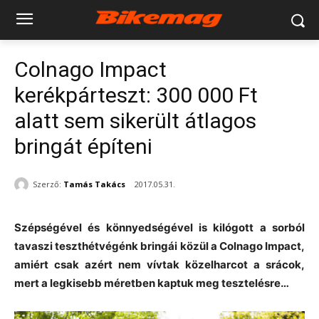
Colnago Impact
kerékpárteszt: 300 000 Ft
alatt sem sikerült átlagos
bringát építeni
Szerző:
Tamás Takács
2017.05.31.
Szépségével és könnyedségével is kilógott a sorból
tavaszi teszthétvégénk bringái közül a Colnago Impact,
amiért csak azért nem vívtak közelharcot a srácok,
mert a legkisebb méretben kaptuk meg tesztelésre…