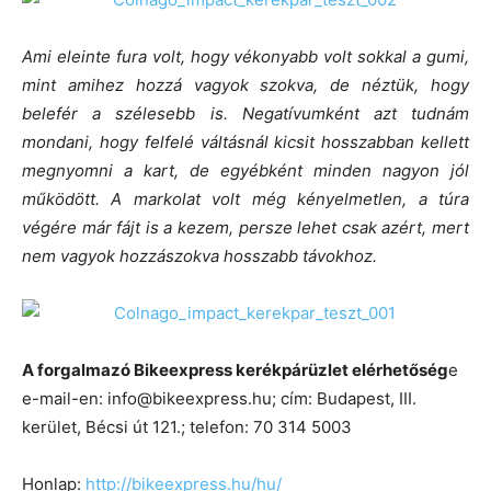
Ami eleinte fura volt, hogy vékonyabb volt sokkal a gumi,
mint amihez hozzá vagyok szokva, de néztük, hogy
belefér a szélesebb is. Negatívumként azt tudnám
mondani, hogy felfelé váltásnál kicsit hosszabban kellett
megnyomni a kart, de egyébként minden nagyon jól
működött. A markolat volt még kényelmetlen, a túra
végére már fájt is a kezem, persze lehet csak azért, mert
nem vagyok hozzászokva hosszabb távokhoz.
A forgalmazó Bikeexpress kerékpárüzlet elérhetőség
e
e-mail-en: info@bikeexpress.hu; cím: Budapest, III.
kerület, Bécsi út 121.; telefon: 70 314 5003
Honlap:
http://bikeexpress.hu/hu/