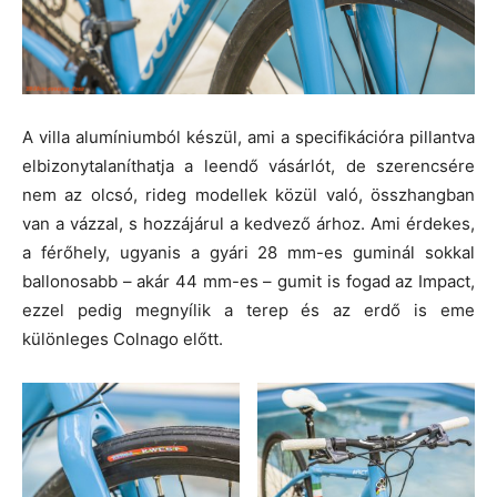
A villa alumíniumból készül, ami a specifikációra pillantva
elbizonytalaníthatja a leendő vásárlót, de szerencsére
nem az olcsó, rideg modellek közül való, összhangban
van a vázzal, s hozzájárul a kedvező árhoz. Ami érdekes,
a férőhely, ugyanis a gyári 28 mm-es guminál sokkal
ballonosabb – akár 44 mm-es – gumit is fogad az Impact,
ezzel pedig megnyílik a terep és az erdő is eme
különleges Colnago előtt.