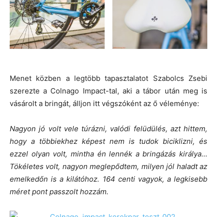
Menet közben a legtöbb tapasztalatot Szabolcs Zsebi
szerezte a Colnago Impact-tal, aki a tábor után meg is
vásárolt a bringát, álljon itt végszóként az ő véleménye:
Nagyon jó volt vele túrázni, valódi felüdülés, azt hittem,
hogy a többiekhez képest nem is tudok biciklizni, és
ezzel olyan volt, mintha én lennék a bringázás királya…
Tökéletes volt, nagyon meglepődtem, milyen jól haladt az
emelkedőn is a kilátóhoz. 164 centi vagyok, a legkisebb
méret pont passzolt hozzám.