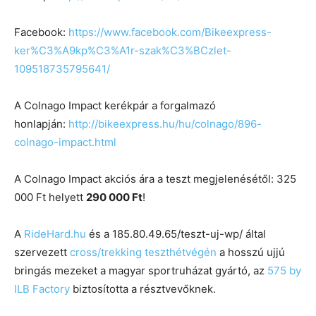
Facebook:
https://www.facebook.com/Bikeexpress-
ker%C3%A9kp%C3%A1r-szak%C3%BCzlet-
109518735795641/
A Colnago Impact kerékpár a forgalmazó
honlapján:
http://bikeexpress.hu/hu/colnago/896-
colnago-impact.html
A Colnago Impact akciós ára a teszt megjelenésétől: 325
000 Ft helyett
290 000 Ft
!
A
RideHard.hu
és a 185.80.49.65/teszt-uj-wp/ által
szervezett
cross/trekking teszthétvégén
a hosszú ujjú
bringás mezeket a magyar sportruházat gyártó, az
575 by
ILB Factory
biztosította a résztvevőknek.