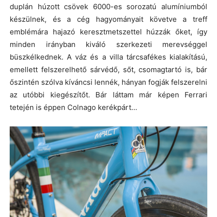
duplán húzott csövek 6000-es sorozatú alumíniumból
készülnek, és a cég hagyományait követve a treff
emblémára hajazó keresztmetszettel húzzák őket, így
minden irányban kiváló szerkezeti merevséggel
büszkélkednek. A váz és a villa tárcsafékes kialakítású,
emellett felszerelhető sárvédő, sőt, csomagtartó is, bár
őszintén szólva kíváncsi lennék, hányan fogják felszerelni
az utóbbi kiegészítőt. Bár láttam már képen Ferrari
tetején is éppen Colnago kerékpárt…