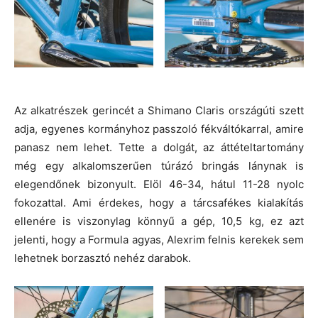
Az alkatrészek gerincét a Shimano Claris országúti szett
adja, egyenes kormányhoz passzoló fékváltókarral, amire
panasz nem lehet. Tette a dolgát, az áttételtartomány
még egy alkalomszerűen túrázó bringás lánynak is
elegendőnek bizonyult. Elöl 46-34, hátul 11-28 nyolc
fokozattal. Ami érdekes, hogy a tárcsafékes kialakítás
ellenére is viszonylag könnyű a gép, 10,5 kg, ez azt
jelenti, hogy a Formula agyas, Alexrim felnis kerekek sem
lehetnek borzasztó nehéz darabok.