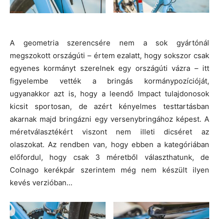
A geometria szerencsére nem a sok gyártónál
megszokott országúti – értem ezalatt, hogy sokszor csak
egyenes kormányt szerelnek egy országúti vázra – itt
figyelembe vették a bringás kormánypozícióját,
ugyanakkor azt is, hogy a leendő Impact tulajdonosok
kicsit sportosan, de azért kényelmes testtartásban
akarnak majd bringázni egy versenybringához képest. A
méretválasztékért viszont nem illeti dicséret az
olaszokat. Az rendben van, hogy ebben a kategóriában
előfordul, hogy csak 3 méretből választhatunk, de
Colnago kerékpár szerintem még nem készült ilyen
kevés verzióban…