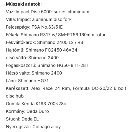
Műszaki adatok:
Váz: Impact Disc 6000-series aluminium
Villa: Impact aluminum disc fork
Fejcsapágy: FSA No.63/51E
Fékek: Shimano R317 w/ SM-RT56 160mm rotor
Fékváltókarok: Shimano 2400 L2 / R8
Hajtómű: Shimano FC2450 46×34
első váltó: Shimano 2400
Fogaskoszorú: Shimano HG50-8 11-28T
Hátsó váltó: Shimano 2400
Lánc: Shimano HG71
Kerékszett: Alex Race 24 Rim, Formula DC-20/22 6 bolt
disc hub
Gumik: Kenda K193 700x28c
Kormány: Deda Duro
Stucni: Deda EL
Nyeregszár: Colnago alloy