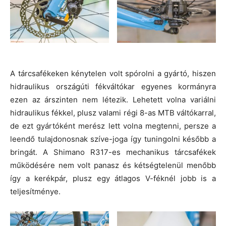
A tárcsafékeken kénytelen volt spórolni a gyártó, hiszen
hidraulikus országúti fékváltókar egyenes kormányra
ezen az árszinten nem létezik. Lehetett volna variálni
hidraulikus fékkel, plusz valami régi 8-as MTB váltókarral,
de ezt gyártóként merész lett volna megtenni, persze a
leendő tulajdonosnak szíve-joga így tuningolni később a
bringát. A Shimano R317-es mechanikus tárcsafékek
működésére nem volt panasz és kétségtelenül menőbb
így a kerékpár, plusz egy átlagos V-féknél jobb is a
teljesítménye.