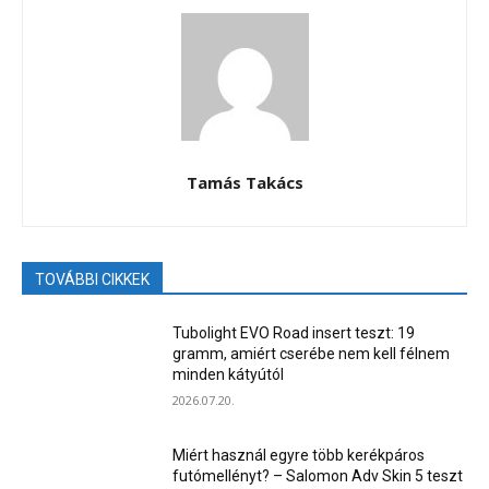
Tamás Takács
TOVÁBBI CIKKEK
Tubolight EVO Road insert teszt: 19
gramm, amiért cserébe nem kell félnem
minden kátyútól
2026.07.20.
Miért használ egyre több kerékpáros
futómellényt? – Salomon Adv Skin 5 teszt