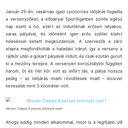
Január 25-én, vasárnap igazi cyclocross időjárás fogadta
a versenyzőket: a kőbányai Sportligetben szinte egész
nap esett a hó, ezért az indulóknak erősen latyakos,
saras pályával, és időnként igen erős széllel kísért
hóeséssel kellett megküzdeniük. A szervezők a záró
etapra megfordították a haladási irányt, így a verseny a
rajtkör után a gokart pályával indult, és csak ezután gurult
ki a mezőny terepre. A versenyen korosztálytól függően
három, öt és hét kör volt az előírt táv, a pálya hossza
pedig – az időjárás miatti rövidítések miatt – kicsivel
kevesebb mint 3 kilométer volt.
Wouter Cleppe 6 perces előnnyel nyert
Ahogy eddig minden alkalommal, most is a legifjabb U9