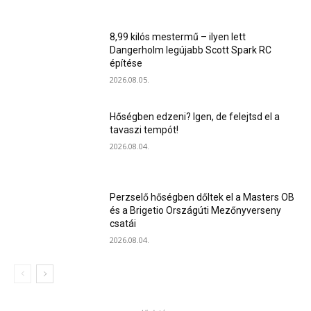
8,99 kilós mestermű – ilyen lett
Dangerholm legújabb Scott Spark RC
építése
2026.08.05.
Hőségben edzeni? Igen, de felejtsd el a
tavaszi tempót!
2026.08.04.
Perzselő hőségben dőltek el a Masters OB
és a Brigetio Országúti Mezőnyverseny
csatái
2026.08.04.