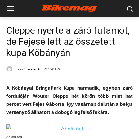
Cleppe nyerte a záró futamot,
de Fejesé lett az összetett
kupa Kőbányán
Szerző:
aszerk
2015.01.26.
A Kőbányai BringaPark Kupa harmadik, egyben záró
fordulóján Wouter Cleppe hét körön több mint hat
percet vert Fejes Gáborra, így vasárnap délután a belga
versenyző állhatott a dobogó legfelső fokára.
Az elit rajt