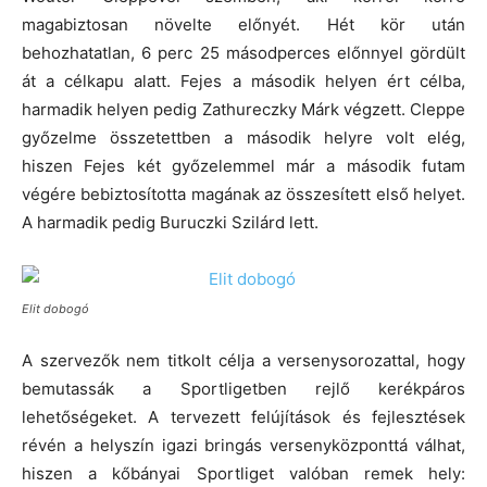
magabiztosan növelte előnyét. Hét kör után
behozhatatlan, 6 perc 25 másodperces előnnyel gördült
át a célkapu alatt. Fejes a második helyen ért célba,
harmadik helyen pedig Zathureczky Márk végzett. Cleppe
győzelme összetettben a második helyre volt elég,
hiszen Fejes két győzelemmel már a második futam
végére bebiztosította magának az összesített első helyet.
A harmadik pedig Buruczki Szilárd lett.
Elit dobogó
A szervezők nem titkolt célja a versenysorozattal, hogy
bemutassák a Sportligetben rejlő kerékpáros
lehetőségeket. A tervezett felújítások és fejlesztések
révén a helyszín igazi bringás versenyközponttá válhat,
hiszen a kőbányai Sportliget valóban remek hely: