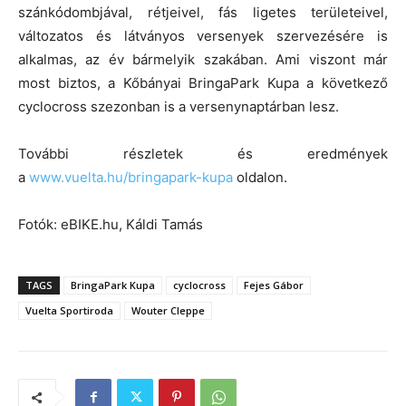
szánkódombjával, rétjeivel, fás ligetes területeivel,
változatos és látványos versenyek szervezésére is
alkalmas, az év bármelyik szakában. Ami viszont már
most biztos, a Kőbányai BringaPark Kupa a következő
cyclocross szezonban is a versenynaptárban lesz.
További részletek és eredmények
a
www.vuelta.hu/bringapark-kupa
oldalon.
Fotók: eBIKE.hu, Káldi Tamás
TAGS
BringaPark Kupa
cyclocross
Fejes Gábor
Vuelta Sportiroda
Wouter Cleppe