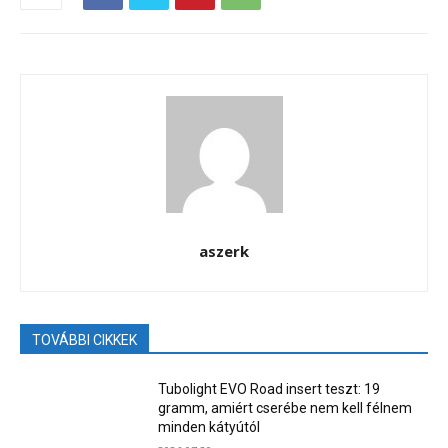
aszerk
TOVÁBBI CIKKEK
Tubolight EVO Road insert teszt: 19
gramm, amiért cserébe nem kell félnem
minden kátyútól