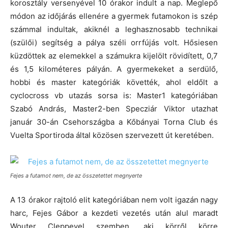
korosztály versenyével 10 órakor indult a nap. Meglepő
módon az időjárás ellenére a gyermek futamokon is szép
számmal indultak, akiknél a leghasznosabb technikai
(szülői) segítség a pálya széli orrfújás volt. Hősiesen
küzdöttek az elemekkel a számukra kijelölt rövidített, 0,7
és 1,5 kilométeres pályán. A gyermekeket a serdülő,
hobbi és master kategóriák követték, ahol eldőlt a
cyclocross vb utazás sorsa is: Master1 kategóriában
Szabó András, Master2-ben Specziár Viktor utazhat
január 30-án Csehországba a Kőbányai Torna Club és
Vuelta Sportiroda által közösen szervezett út keretében.
Fejes a futamot nem, de az összetettet megnyerte
A 13 órakor rajtoló elit kategóriában nem volt igazán nagy
harc, Fejes Gábor a kezdeti vezetés után alul maradt
Wouter Cleppevel szemben, aki körről körre