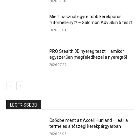
2026.07.20.
Miért használ egyre több kerékpáros
futómellényt? – Salomon Adv Skin 5 teszt
2026.08.01.
PRO Stealth 3D nyereg teszt – amikor
egyszerűen megfeledkezel a nyeregről
2026.07.27.
LEGFRISSEBB
Csődbe ment az Accell Hunland – leáll a
termelés a tószegi kerékpárgyárban
2026.08.06.