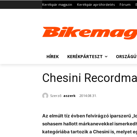
Kerékpár magazin
Kerékpár apróhirdetés
Fórum
HÍREK
KERÉKPÁRTESZT
ORSZÁGÚ
Chesini Recordm
Szerző:
aszerk
2014.08.31.
Az elmúlt tíz évben felvirágzó iparszer
sohasem hallott márkanevekkel ismerkedh
kategóriába tartozik a Chesini is, melyet 