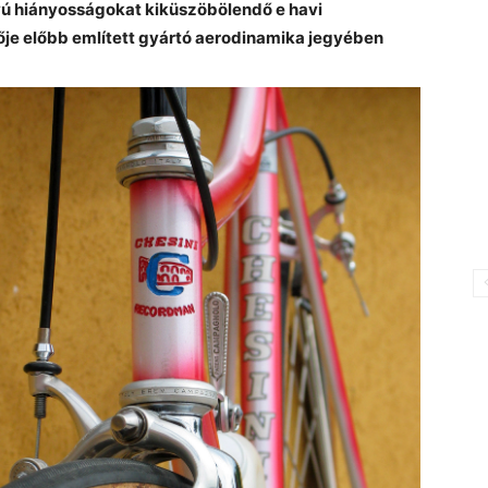
nyú hiányosságokat kiküszöbölendő e havi
je előbb említett gyártó aerodinamika jegyében