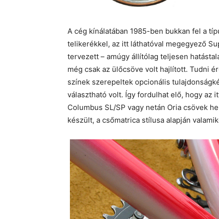
A cég kínálatában 1985-ben bukkan fel a típ
telikerékkel, az itt láthatóval megegyező S
tervezett – amúgy állítólag teljesen hatásta
még csak az ülőcsöve volt hajlított. Tudni
színek szerepeltek opcionális tulajdonságk
választható volt. Így fordulhat elő, hogy az
Columbus SL/SP vagy netán Oria csövek he
készült, a csőmatrica stílusa alapján valam