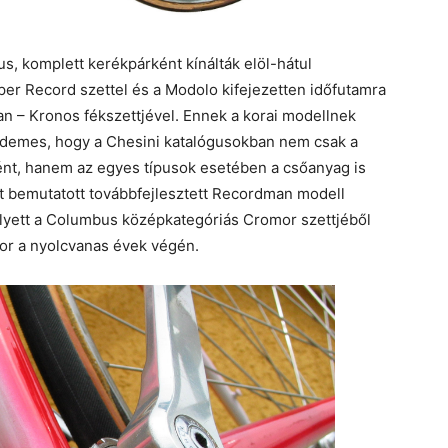
us, komplett kerékpárként kínálták elöl-hátul
uper Record szettel és a Modolo kifejezetten időfutamra
lan – Kronos fékszettjével. Ennek a korai modellnek
 érdemes, hogy a Chesini katalógusokban nem csak a
ént, hanem az egyes típusok esetében a csőanyag is
 itt bemutatott továbbfejlesztett Recordman modell
lyett a Columbus középkategóriás Cromor szettjéből
ikor a nyolcvanas évek végén.