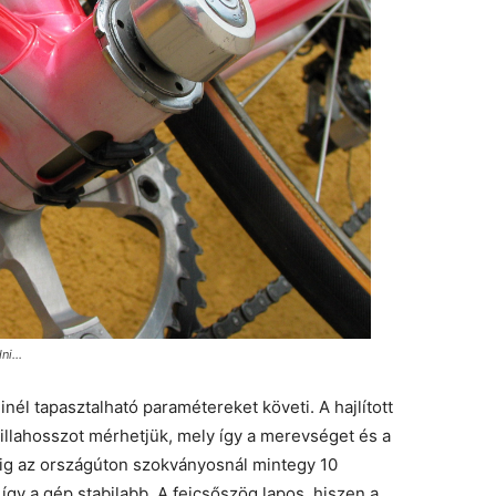
dni…
él tapasztalható paramétereket követi. A hajlított
villahosszot mérhetjük, mely így a merevséget és a
dig az országúton szokványosnál mintegy 10
így a gép stabilabb. A fejcsőszög lapos, hiszen a