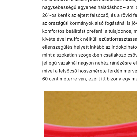
nagysebességű egyenes haladáshoz – ami az
26”-os kerék az ejtett felsőcső, és a rövi
az országúti kormányok alsó fogásánál is jó
komfortos beállítást preferál a tulajdonos,
kivételével muffok nélküli ezüstforrasztáss
ellenszegülés helyett inkább az indokolhat
mint a szokatlan szögekben csatlakozó csöve
jellegű vázaknál nagyon nehéz ránézésre el
mivel a felsőcső hosszmérete ferdén mérve 
60 centiméterre van, ezért itt bizony egy m