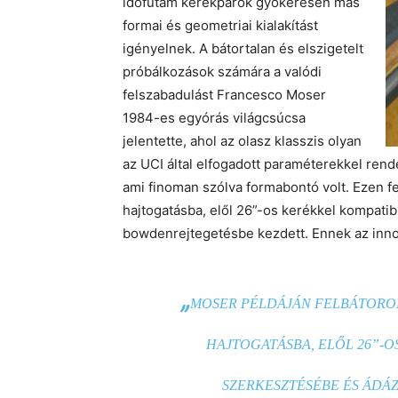
időfutam kerékpárok gyökeresen más
formai és geometriai kialakítást
igényelnek. A bátortalan és elszigetelt
próbálkozások számára a valódi
felszabadulást Francesco Moser
1984-es egyórás világcsúcsa
jelentette, ahol az olasz klasszis olyan
az UCI által elfogadott paraméterekkel rend
ami finoman szólva formabontó volt. Ezen f
hajtogatásba, elől 26”-os kerékkel kompati
bowdenrejtegetésbe kezdett. Ennek az inno
„
MOSER PÉLDÁJÁN FELBÁTOROD
HAJTOGATÁSBA, ELŐL 26”-O
SZERKESZTÉSÉBE ÉS ÁDÁ