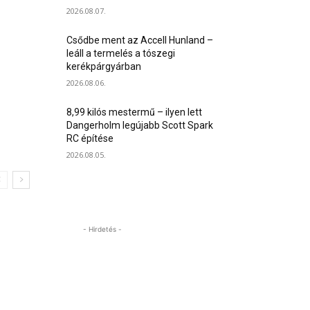
2026.08.07.
Csődbe ment az Accell Hunland –
leáll a termelés a tószegi
kerékpárgyárban
2026.08.06.
8,99 kilós mestermű – ilyen lett
Dangerholm legújabb Scott Spark
RC építése
2026.08.05.
- Hirdetés -