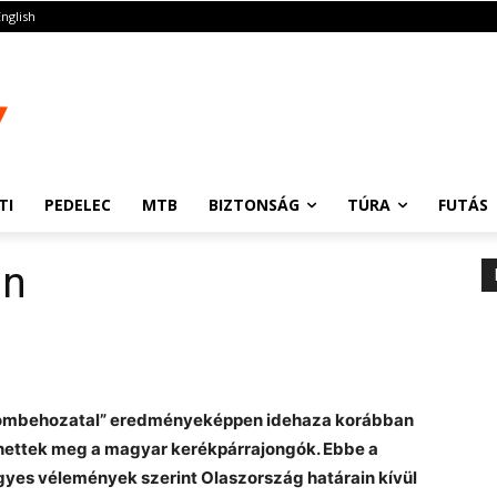
English
TI
PEDELEC
MTB
BIZTONSÁG
TÚRA
FUTÁS
an
ű „lombehozatal” eredményeképpen idehaza korábban
ettek meg a magyar kerékpárrajongók. Ebbe a
egyes vélemények szerint Olaszország határain kívül