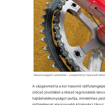
Olaszországból szeretettel – a katarzishoz hasra kell fekü
A vázgeometria a kor hasonló időfutamgépein
ülőcső jóvoltából a létező legrövidebb lánc
hajtáshatékonyságot javítja, mindehhez pe
milliméterrel alacsonyabb középrész társul, 