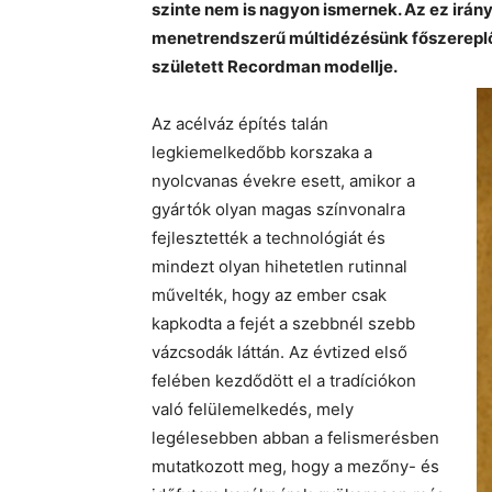
szinte nem is nagyon ismernek. Az ez irá
menetrendszerű múltidézésünk főszereplő
született Recordman modellje.
Az acélváz építés talán
legkiemelkedőbb korszaka a
nyolcvanas évekre esett, amikor a
gyártók olyan magas színvonalra
fejlesztették a technológiát és
mindezt olyan hihetetlen rutinnal
művelték, hogy az ember csak
kapkodta a fejét a szebbnél szebb
vázcsodák láttán. Az évtized első
felében kezdődött el a tradíciókon
való felülemelkedés, mely
legélesebben abban a felismerésben
mutatkozott meg, hogy a mezőny- és