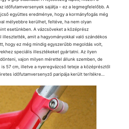
 időfutamversenyek sajátja – ez a legmegfelelőbb. A
d fejcső együttes eredménye, hogy a kormányfogás még
val mélyebbre kerülhet, feltéve, ha nem olyan
 mint esetünkben. A vázcsöveket a középrész
al illesztették, amit a hagyományokkal való szándékos
ott, hogy ez még mindig egyszerűbb megoldás volt,
khez speciális illesztékeket gyártatni. Az ilyen
dönteni, vajon milyen mérettel állunk szemben, de
is 57 cm, illetve a nyeregvázcső teteje a középrésztől
éretes időfutamversenyző paripája került terítékre…