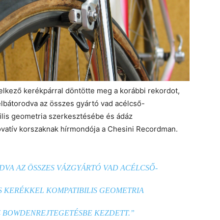
elkező kerékpárral döntötte meg a korábbi rekordot,
elbátorodva az összes gyártó vad acélcső-
bilis geometria szerkesztésébe és ádáz
vatív korszaknak hírmondója a Chesini Recordman.
VA AZ ÖSSZES VÁZGYÁRTÓ VAD ACÉLCSŐ-
S KERÉKKEL KOMPATIBILIS GEOMETRIA
Z BOWDENREJTEGETÉSBE KEZDETT.”